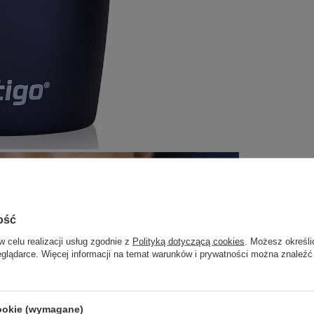
ość
w celu realizacji usług zgodnie z
Polityką dotyczącą cookies
. Możesz określi
eglądarce. Więcej informacji na temat warunków i prywatności można znaleźć
cookie (wymagane)