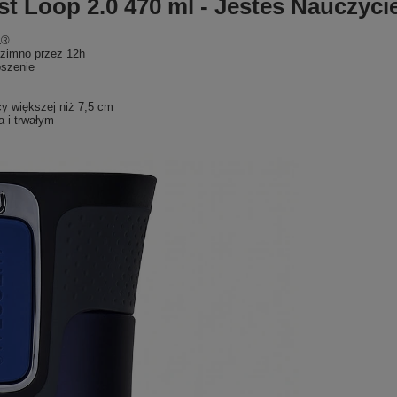
 Loop 2.0 470 ml - Jesteś Nauczyci
L®
 zimno przez 12h
oszenie
y większej niż 7,5 cm
 i trwałym