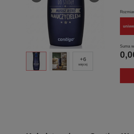
Rozmia
uniwe
Suma wy
0,0
+
6
więcej