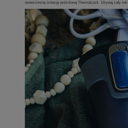
nowoczesną izolację próżniową ThermaLock. Używaj cały rok- i