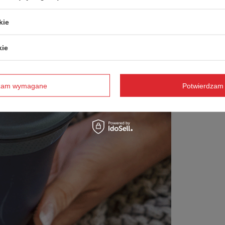
kie
kie
dzam wymagane
Potwierdzam 