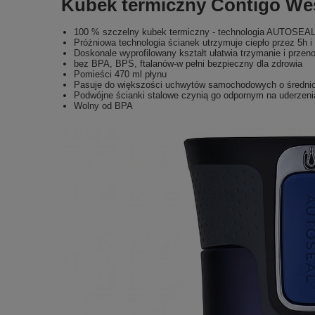
Kubek termiczny Contigo West
100 % szczelny kubek termiczny - technologia AUTOSEA
Próżniowa technologia ścianek utrzymuje ciepło przez 5h i
Doskonale wyprofilowany kształt ułatwia trzymanie i przen
bez BPA, BPS, ftalanów-w pełni bezpieczny dla zdrowia
Pomieści 470 ml płynu
Pasuje do większości uchwytów samochodowych o średnic
Podwójne ścianki stalowe czynią go odpornym na uderzenia
Wolny od BPA