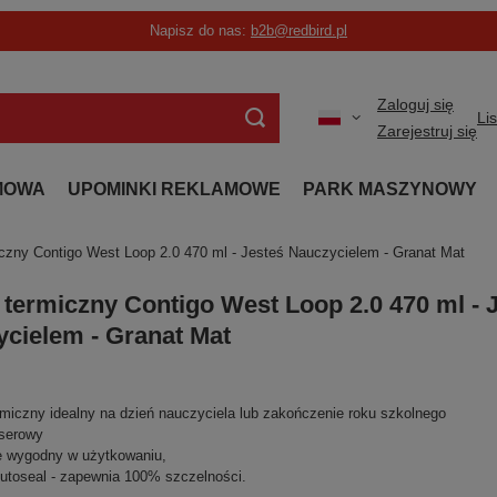
Napisz do nas:
b2b@redbird.pl
Zaloguj się
Li
Zarejestruj się
MOWA
UPOMINKI REKLAMOWE
PARK MASZYNOWY
czny Contigo West Loop 2.0 470 ml - Jesteś Nauczycielem - Granat Mat
termiczny Contigo West Loop 2.0 470 ml - 
cielem - Granat Mat
iczny idealny na dzień nauczyciela lub zakończenie roku szkolnego
serowy
 wygodny w użytkowaniu,
toseal - zapewnia 100% szczelności.