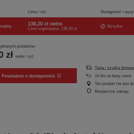
r
Cena / szt.
Dostępność i wysy
138,20 zł
netto
rsalny
Wysyłka
Cena sugerowana:
138,20 zł
branych produktów:
0 zł
netto
/
szt.
Tania i szybka dostaw
Powiadom o dostępności
14
dni na łatwy zwrot
Ten produkt nie jest 
Bezpieczne zakupy