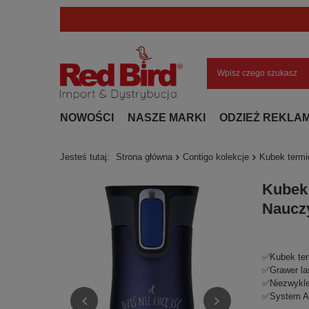
NOWOŚCI
NASZE MARKI
ODZIEŻ REKLA
Jesteś tutaj:
Strona główna
Contigo kolekcje
Kubek termi
Kubek 
Nauczy
✅Kubek term
✅Grawer la
✅Niezwykle
✅System Au