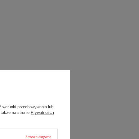
ć warunki przechowywania lub
 także na stronie
Prywatność i
Zawsze aktywne