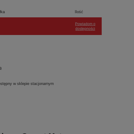
łka
Ilość
Powiadom o
dostępności
a
dostępny w sklepie stacjonarnym