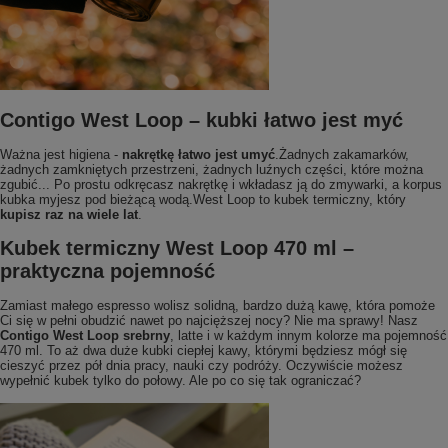
Contigo West Loop – kubki łatwo jest myć
Ważna jest higiena -
nakrętkę łatwo jest umyć
.Żadnych zakamarków,
żadnych zamkniętych przestrzeni, żadnych luźnych części, które można
zgubić... Po prostu odkręcasz nakrętkę i wkładasz ją do zmywarki, a korpus
kubka myjesz pod bieżącą wodą.West Loop to kubek termiczny, który
kupisz raz na wiele lat
.
Kubek termiczny West Loop 470 ml –
praktyczna pojemność
Zamiast małego espresso wolisz solidną, bardzo dużą kawę, która pomoże
Ci się w pełni obudzić nawet po najcięższej nocy? Nie ma sprawy! Nasz
Contigo West Loop srebrny
, latte i w każdym innym kolorze ma pojemność
470 ml. To aż dwa duże kubki ciepłej kawy, którymi będziesz mógł się
cieszyć przez pół dnia pracy, nauki czy podróży. Oczywiście możesz
wypełnić kubek tylko do połowy. Ale po co się tak ograniczać?