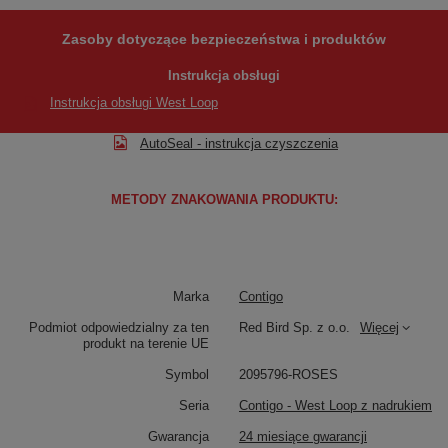
Zasoby dotyczące bezpieczeństwa i produktów
Instrukcja obsługi
Instrukcja obsługi West Loop
AutoSeal - instrukcja czyszczenia
METODY ZNAKOWANIA PRODUKTU:
Marka
Contigo
Podmiot odpowiedzialny za ten
Red Bird Sp. z o.o.
Więcej
produkt na terenie UE
Symbol
2095796-ROSES
Seria
Contigo - West Loop z nadrukiem
Gwarancja
24 miesiące gwarancji