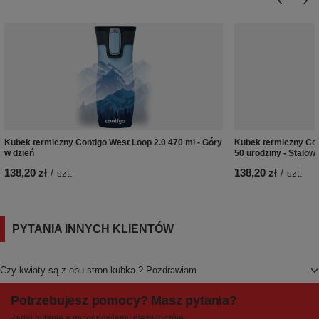
Kubek termiczny Contigo West Loop 2.0 470 ml - Góry
Kubek termiczny Con
w dzień
50 urodziny - Stalow
138,20 zł
138,20 zł
/
szt.
/
szt.
PYTANIA INNYCH KLIENTÓW
Czy kwiaty są z obu stron kubka ? Pozdrawiam
Potrzebujesz pomocy? Masz pytania?
Zadaj pytanie a my odpowiemy niezwłocznie,