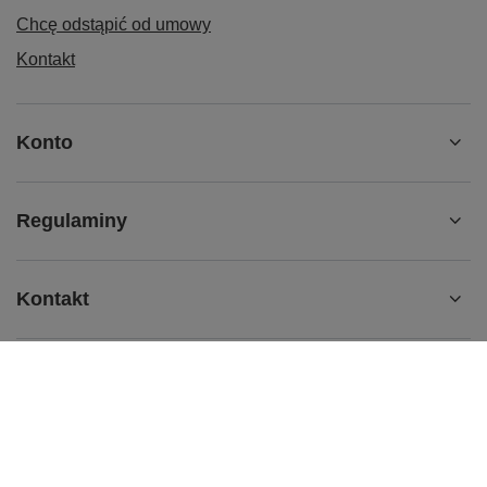
Chcę odstąpić od umowy
Kontakt
Konto
Regulaminy
Kontakt
b2b@redbird.pl
Red Bird
,
Łódzka 27/29
,
95-050
Konstantynów Łódzki