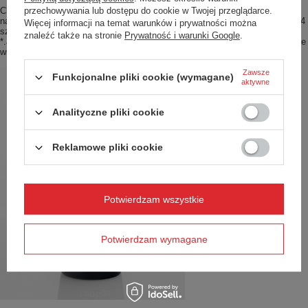
Chcesz wyróżnić swoją markę z tłumu? Wybierz kultowe produkty Contigo
przechowywania lub dostępu do cookie w Twojej przeglądarce.
nadrukiem lub grawerem z logo twojej firmy. Takie projekty realizujemy od 24
Więcej informacji na temat warunków i prywatności można
sztuk. Wyślij nam logo lub grafikę w formacie graficznym *.eps, *.cdr, *.pdf,
znaleźć także na stronie
Prywatność i warunki Google
.
*.ai, w rozdzielczości 300dpi i kolorach CMYK, a my przygotujemy dla ciebie
wizualizację.
Zawsze
Funkcjonalne pliki cookie (wymagane)
aktywne
Analityczne pliki cookie
Reklamowe pliki cookie
Potwierdzam wszystkie
Potwierdzam wymagane