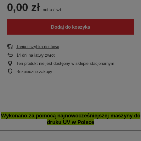
0,00 zł
netto
/
szt.
Dodaj do koszyka
Tania i szybka dostawa
14
dni na łatwy zwrot
Ten produkt nie jest dostępny w sklepie stacjonarnym
Bezpieczne zakupy
Wykonano za pomocą najnowocześniejszej maszyny do
druku UV w Polsce