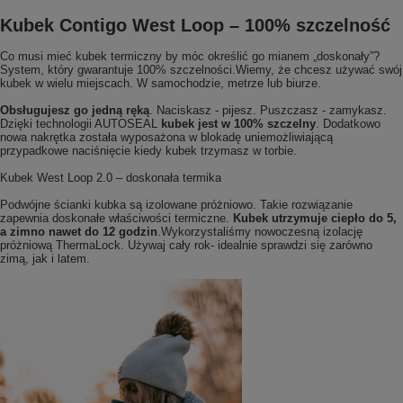
Kubek Contigo West Loop – 100% szczelność
Co musi mieć kubek termiczny by móc określić go mianem „doskonały”?
System, który gwarantuje 100% szczelności.Wiemy, że chcesz używać swój
kubek w wielu miejscach. W samochodzie, metrze lub biurze.
Obsługujesz go jedną ręką
. Naciskasz - pijesz. Puszczasz - zamykasz.
Dzięki technologii AUTOSEAL
kubek jest w 100% szczelny
. Dodatkowo
nowa nakrętka została wyposażona w blokadę uniemożliwiającą
przypadkowe naciśnięcie kiedy kubek trzymasz w torbie.
Kubek West Loop 2.0 – doskonała termika
Podwójne ścianki kubka są izolowane próżniowo. Takie rozwiązanie
zapewnia doskonałe właściwości termiczne.
Kubek utrzymuje ciepło do 5,
a zimno nawet do 12 godzin
.Wykorzystaliśmy nowoczesną izolację
próżniową ThermaLock. Używaj cały rok- idealnie sprawdzi się zarówno
zimą, jak i latem.