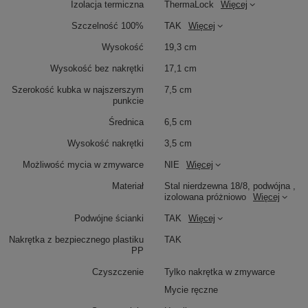
Izolacja termiczna
ThermaLock
Więcej
Szczelność 100%
TAK
Więcej
Wysokość
19,3 cm
Wysokość bez nakrętki
17,1 cm
Szerokość kubka w najszerszym
7,5 cm
punkcie
Średnica
6,5 cm
Wysokość nakrętki
3,5 cm
Możliwość mycia w zmywarce
NIE
Więcej
Materiał
Stal nierdzewna 18/8, podwójna ,
izolowana próżniowo
Więcej
Podwójne ścianki
TAK
Więcej
Nakrętka z bezpiecznego plastiku
TAK
PP
Czyszczenie
Tylko nakrętka w zmywarce
Mycie ręczne