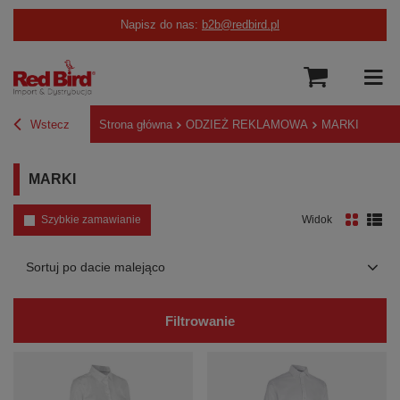
Napisz do nas:
b2b@redbird.pl
Wstecz
Strona główna
ODZIEŻ REKLAMOWA
MARKI
MARKI
Szybkie zamawianie
Widok
Zmień sortowanie
Sortuj po dacie malejąco
Filtrowanie