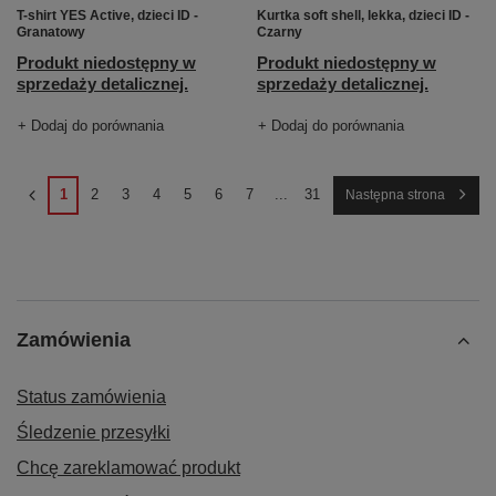
T-shirt YES Active, dzieci ID -
Kurtka soft shell, lekka, dzieci ID -
Granatowy
Czarny
Produkt niedostępny w
Produkt niedostępny w
sprzedaży detalicznej.
sprzedaży detalicznej.
+ Dodaj do porównania
+ Dodaj do porównania
1
2
3
4
5
6
7
...
31
Następna strona
Zamówienia
Status zamówienia
Śledzenie przesyłki
Chcę zareklamować produkt