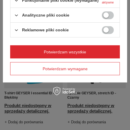
Funkcjonalne pliki cookie (wymagane)
aktywne
Czarny
Czarny
Produkt niedostępny w
Produkt niedostępny w
Analityczne pliki cookie
sprzedaży detalicznej.
sprzedaży detalicznej.
+ Dodaj do porównania
+ Dodaj do porównania
Reklamowe pliki cookie
Potwierdzam wszystkie
Potwierdzam wymagane
T-shirt GEYSER I essential ID -
Spodnie GEYSER, stretch ID -
Błękitny
Czarny
Produkt niedostępny w
Produkt niedostępny w
sprzedaży detalicznej.
sprzedaży detalicznej.
+ Dodaj do porównania
+ Dodaj do porównania