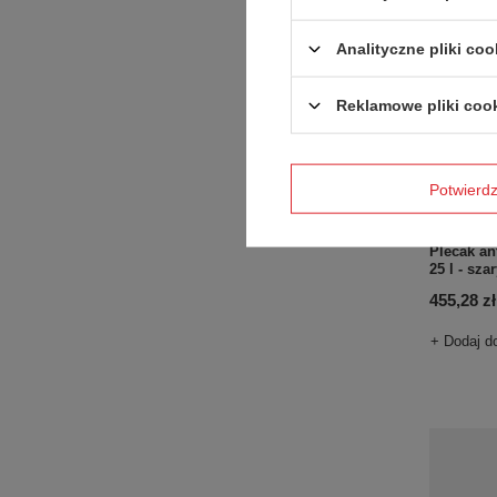
Analityczne pliki coo
Reklamowe pliki coo
Potwier
Plecak an
25 l - sza
455,28 zł
+ Dodaj d