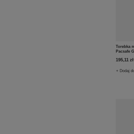
Torebka m
Pacsafe G
195,11 zł
+ Dodaj d