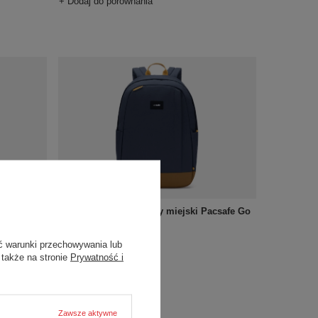
+ Dodaj do porównania
acsafe Go
Plecak antykradzieżowy miejski Pacsafe Go
25 l - granatowy
455,28 zł
/
szt.
ć warunki przechowywania lub
 także na stronie
Prywatność i
+ Dodaj do porównania
Zawsze aktywne