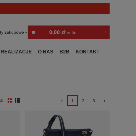
0,00 zł
sty zakupowe
netto
REALIZACJE
O NAS
B2B
KONTAKT
1
2
3
ok
nych produktów