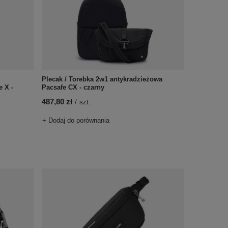
Plecak / Torebka 2w1 antykradzieżowa
e X -
Pacsafe CX - czarny
487,80 zł
/
szt.
+ Dodaj do porównania