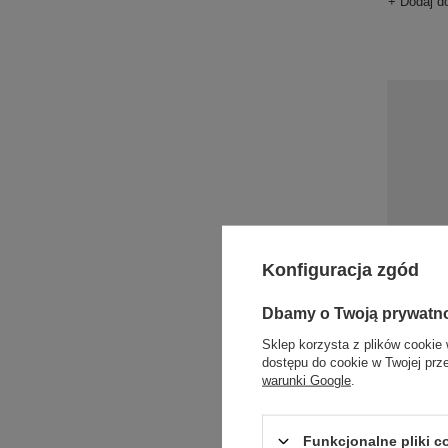
+ Dodaj d
Konfiguracja zgód
Antykradz
Dbamy o Twoją prywatn
15 l - gr
382,11 zł
Sklep korzysta z plików cookie 
dostępu do cookie w Twojej prz
+ Dodaj d
warunki Google
.
Funkcjonalne pliki 