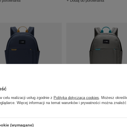
o porównania
+ Dodaj do porównania
ieżowy plecak miejski Pacsafe Go
Antykradzieżowy plecak miejski P
ość
anatowy
15 l - szary
382,11 zł
/
szt.
/
szt.
w celu realizacji usług zgodnie z
Polityką dotyczącą cookies
. Możesz określi
eglądarce. Więcej informacji na temat warunków i prywatności można znaleźć
o porównania
+ Dodaj do porównania
cookie (wymagane)