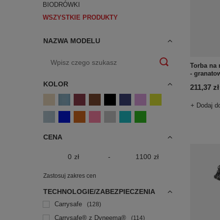
BIODRÓWKI
WSZYSTKIE PRODUKTY
NAZWA MODELU
Torba na 
- granato
KOLOR
211,37 zł
+ Dodaj d
CENA
zł
-
zł
Zastosuj zakres cen
TECHNOLOGIE/ZABEZPIECZENIA
Carrysafe
128
Carrysafe® z Dyneema®
114