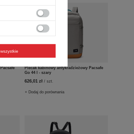
wszystkie
 Pacsafe
Plecak kabinowy antykradzieżowy Pacsafe
Go 44 l - szary
626,01 zł
/
szt.
+ Dodaj do porównania