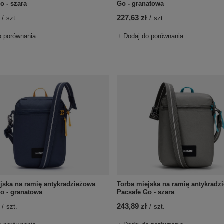
o - szara
Go - granatowa
227,63 zł
/
szt.
/
szt.
o porównania
+ Dodaj do porównania
jska na ramię antykradzieżowa
Torba miejska na ramię antykradz
o - granatowa
Pacsafe Go - szara
243,89 zł
/
szt.
/
szt.