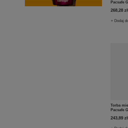
Pacsafe G
268,28 zł
+ Dodaj d
Torba mie
Pacsafe G
243,89 zł