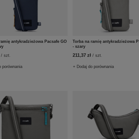
ramię antykradzieżowa Pacsafe GO
Torba na ramię antykradzieżowa 
wy
- szary
211,37 zł
/
szt.
/
szt.
o porównania
+ Dodaj do porównania