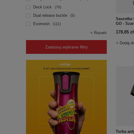
Dock Lock
70
Dual release buckle
5
Saszetka 
GO - Szar
Exomesh
111
178,85 zł
+ Rozwiń
+ Dodaj d
Zastosuj wybrane filtry
Torba ant