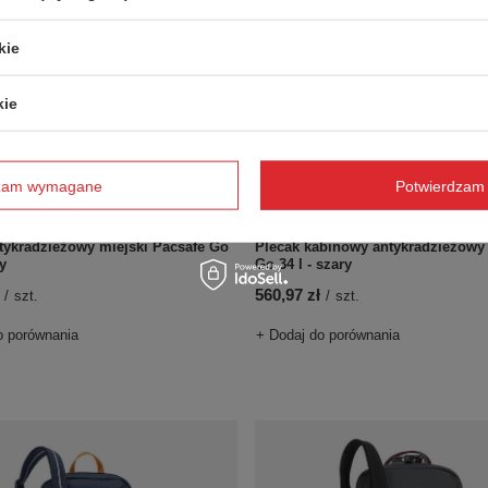
kie
kie
dzam wymagane
Potwierdzam 
tykradzieżowy miejski Pacsafe Go
Plecak kabinowy antykradzieżowy
ry
Go 34 l - szary
560,97 zł
/
szt.
/
szt.
o porównania
+ Dodaj do porównania