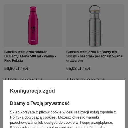
Butelka termiczna Dr.Bacty Iris
Butelka termiczna stalowa
500 ml - srebrna- personalizowana
Dr.Bacty Atena 500 ml - Panna -
grawerem
Fluo Fuksja
65,03 zł
56,90 zł
/
szt.
/
szt.
+ Dodaj do porównania
+ Dodaj do porównania
Konfiguracja zgód
Dbamy o Twoją prywatność
Sklep korzysta z plików cookie w celu realizacji usług zgodnie z
Polityką dotyczącą cookies
. Możesz określić warunki
przechowywania lub dostępu do cookie w Twojej przeglądarce.
Więcej informacji na temat warunków i prywatności można