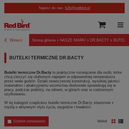
Napisz do nas:
b2b@redbird.pl
Wstecz
Strona główna
NASZE MARKI
DR.BACTY
BUTELK
BUTELKI TERMICZNE DR.BACTY
Butelki termiczne Dr.Bacty
to praktyczne rozwiązanie dla osób, które
chcą cieszyć się ulubionym napojem w odpowiedniej temperaturze
przez wiele godzin. Dzięki nowoczesnej konstrukcji, wysokiej jakości
materiałom i atrakcyjnemu wzornictwu doskonale sprawdzają się w
pracy, podczas podróży, na siłowni, w górach oraz w codziennym
użytkowaniu.
W tej kategorii znajdziesz butelki termiczne Dr.Bacty stworzone z
myślą o aktywnym stylu życia, wygodzie i trwałości.
Szybkie zamawianie
Widok