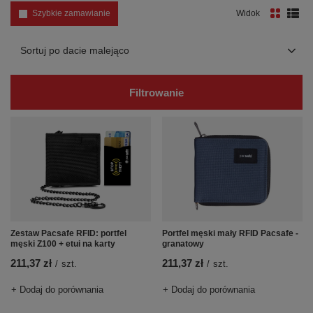
Szybkie zamawianie
Widok
Zmień sortowanie
Sortuj po dacie malejąco
Filtrowanie
Zestaw Pacsafe RFID: portfel
Portfel męski mały RFID Pacsafe -
męski Z100 + etui na karty
granatowy
211,37 zł
211,37 zł
/
szt.
/
szt.
+ Dodaj do porównania
+ Dodaj do porównania