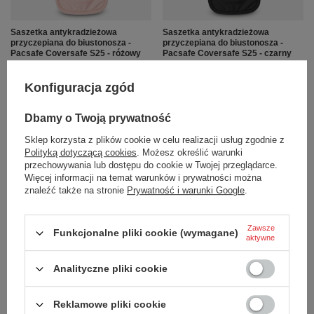
Saszetka antykradzieżowa
Saszetka antykradzieżowa
przyczepiana do biustonosza -
przyczepiana do biustonosza -
Pacsafe Coversafe S25 - różowy
Pacsafe Coversafe S25 - czarny
65,03 zł
65,03 zł
/
szt.
/
szt.
Konfiguracja zgód
+ Dodaj do porównania
+ Dodaj do porównania
Dbamy o Twoją prywatność
Sklep korzysta z plików cookie w celu realizacji usług zgodnie z
Polityką dotyczącą cookies
. Możesz określić warunki
przechowywania lub dostępu do cookie w Twojej przeglądarce.
Więcej informacji na temat warunków i prywatności można
znaleźć także na stronie
Prywatność i warunki Google
.
Zawsze
Funkcjonalne pliki cookie (wymagane)
aktywne
Portfel antykradzieżowy na pas
Portfel antykradzieżowy na pas
Pacsafe Coversafe S100 - różowy
Pacsafe Coversafe S100 - czarny
Analityczne pliki cookie
105,68 zł
105,68 zł
/
szt.
/
szt.
Reklamowe pliki cookie
+ Dodaj do porównania
+ Dodaj do porównania