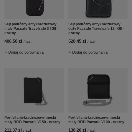
Sejf podróżny antykradzieżowy
Sejf podróżny antykradzieżowy
mały Pacsafe Travelsafe 3 l GII -
duży Pacsafe Travelsafe 12 l GII -
czarny
czarny
406,50 zł
528,45 zł
/
szt.
/
szt.
+ Dodaj do porównania
+ Dodaj do porównania
Portfel antykradzieżowy męski
Portfel antykradzieżowy męski
mały RFID Pacsafe V150 - czarny
mały RFID Pacsafe V100 - czarny
211,37 zł
138,20 zł
/
szt.
/
szt.