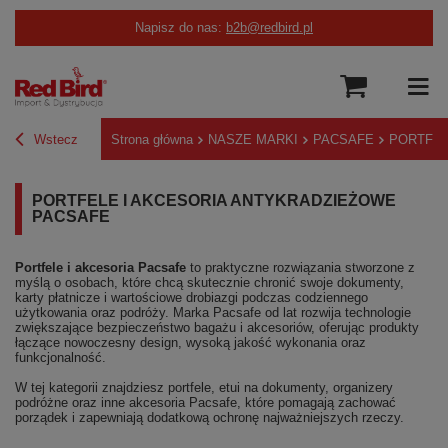
Napisz do nas:
b2b@redbird.pl
Wstecz
Strona główna
NASZE MARKI
PACSAFE
PORTFEL
PORTFELE I AKCESORIA ANTYKRADZIEŻOWE
PACSAFE
Portfele i akcesoria Pacsafe
to praktyczne rozwiązania stworzone z
myślą o osobach, które chcą skutecznie chronić swoje dokumenty,
karty płatnicze i wartościowe drobiazgi podczas codziennego
użytkowania oraz podróży. Marka Pacsafe od lat rozwija technologie
zwiększające bezpieczeństwo bagażu i akcesoriów, oferując produkty
łączące nowoczesny design, wysoką jakość wykonania oraz
funkcjonalność.
W tej kategorii znajdziesz portfele, etui na dokumenty, organizery
podróżne oraz inne akcesoria Pacsafe, które pomagają zachować
porządek i zapewniają dodatkową ochronę najważniejszych rzeczy.