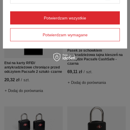
Potwierdzam wszystkie
Potwierdzam wymagane
Pasek ze schowkiem
antykradzieżowa tajna kieszeń na
pieniądze Pacsafe CashSafe -
Etui na karty RFID/
czarna
antykradzieżowe chroniące przed
69,11 zł
odczytem Pacsafe 2 sztuki- czarne
/
szt.
20,32 zł
/
szt.
+ Dodaj do porównania
+ Dodaj do porównania