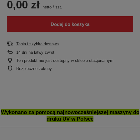
0,00 zł
netto
/
szt.
Dodaj do koszyka
Tania i szybka dostawa
14
dni na łatwy zwrot
Ten produkt nie jest dostępny w sklepie stacjonarnym
Bezpieczne zakupy
Wykonano za pomocą najnowocześniejszej maszyny do
druku UV w Polsce