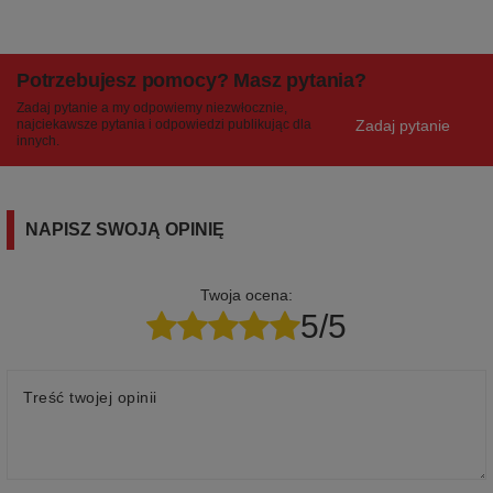
Potrzebujesz pomocy? Masz pytania?
Zadaj pytanie a my odpowiemy niezwłocznie,
Zadaj pytanie
najciekawsze pytania i odpowiedzi publikując dla
innych.
NAPISZ SWOJĄ OPINIĘ
Twoja ocena:
5/5
Treść twojej opinii