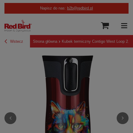
Napisz do nas:
b2b@redbird.pl
Wstecz
Strona główna
Kubek termiczny Contigo West Loop 2.0 