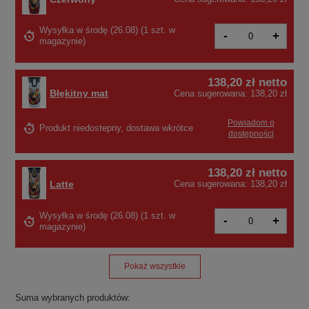
Wysyłka
w środę (26.08)
(
1 szt. w
-
+
magazynie
)
138,20 zł
netto
Błękitny mat
Cena sugerowana:
138,20 zł
Powiadom o
Produkt niedostepny, dostawa wkrótce
dostępności
138,20 zł
netto
Latte
Cena sugerowana:
138,20 zł
Wysyłka
w środę (26.08)
(1 szt. w
-
+
magazynie)
Pokaż wszystkie
Suma wybranych produktów: