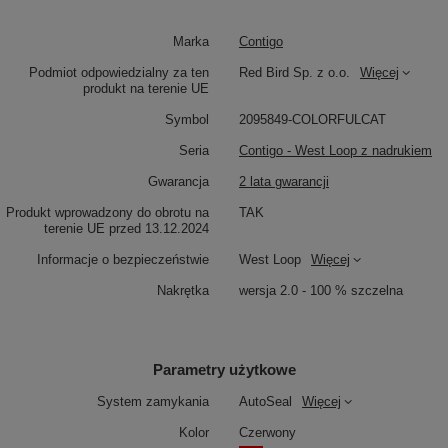
Marka
Contigo
Podmiot odpowiedzialny za ten
Red Bird Sp. z o.o.
Więcej
produkt na terenie UE
Symbol
2095849-COLORFULCAT
Seria
Contigo - West Loop z nadrukiem
Gwarancja
2 lata gwarancji
Produkt wprowadzony do obrotu na
TAK
terenie UE przed 13.12.2024
Informacje o bezpieczeństwie
West Loop
Więcej
Nakrętka
wersja 2.0 - 100 % szczelna
Parametry użytkowe
System zamykania
AutoSeal
Więcej
Kolor
Czerwony