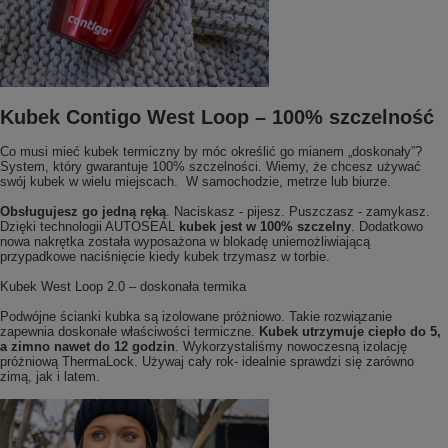
Kubek Contigo West Loop – 100% szczelność
Co musi mieć kubek termiczny by móc określić go mianem „doskonały”?
System, który gwarantuje 100% szczelności. Wiemy, że chcesz używać
swój kubek w wielu miejscach. W samochodzie, metrze lub biurze.
Obsługujesz go jedną ręką
. Naciskasz - pijesz. Puszczasz - zamykasz.
Dzięki technologii AUTOSEAL
kubek jest w 100% szczelny
. Dodatkowo
nowa nakrętka została wyposażona w blokadę uniemożliwiającą
przypadkowe naciśnięcie kiedy kubek trzymasz w torbie.
Kubek West Loop 2.0 – doskonała termika
Podwójne ścianki kubka są izolowane próżniowo. Takie rozwiązanie
zapewnia doskonałe właściwości termiczne.
Kubek utrzymuje ciepło do 5,
a zimno nawet do 12 godzin
. Wykorzystaliśmy nowoczesną izolację
próżniową ThermaLock. Używaj cały rok- idealnie sprawdzi się zarówno
zimą, jak i latem.