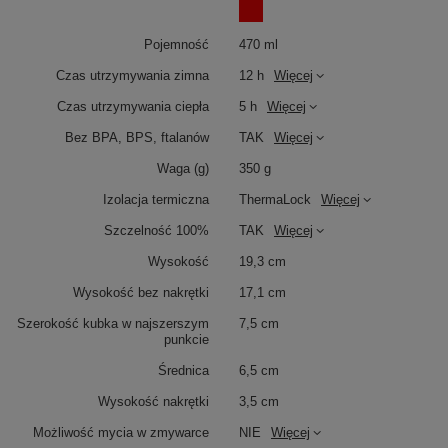
Pojemność
470 ml
Czas utrzymywania zimna
12 h
Więcej
Czas utrzymywania ciepła
5 h
Więcej
Bez BPA, BPS, ftalanów
TAK
Więcej
Waga (g)
350 g
Izolacja termiczna
ThermaLock
Więcej
Szczelność 100%
TAK
Więcej
Wysokość
19,3 cm
Wysokość bez nakrętki
17,1 cm
Szerokość kubka w najszerszym
7,5 cm
punkcie
Średnica
6,5 cm
Wysokość nakrętki
3,5 cm
Możliwość mycia w zmywarce
NIE
Więcej