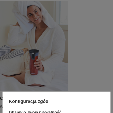
Contigo West Loop 2.0 zalety
Konfiguracja zgód
West Loop to kubek, który kupujesz raz na kilka długich lat.
Dbamy o Twoją prywatność