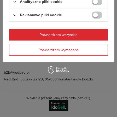
Analityczne pliki cookie
Reklamowe pliki cookie
Potwierdzam wszystkie
Potwierdzam wymagane
b2b@redbird.pl
Red Bird
,
Łódzka 27/29
,
95-050
Konstantynów Łódzki
W sklepie prezentujemy ceny netto (bez VAT).