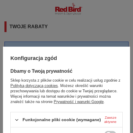
TWOJE RABATY
Nie masz obecnie żadnego rabatu.
Zapraszamy do zapoznania się z
Konfiguracja zgód
regulaminem i progami rabatowymi
w
naszym sklepie.
Dbamy o Twoją prywatność
Sklep korzysta z plików cookie w celu realizacji usług zgodnie z
Polityką dotyczącą cookies
. Możesz określić warunki
Numer kodu rabatowego
Aktywuj
przechowywania lub dostępu do cookie w Twojej przeglądarce.
kod raba
Więcej informacji na temat warunków i prywatności można
znaleźć także na stronie
Prywatność i warunki Google
.
Zawsze
Funkcjonalne pliki cookie (wymagane)
aktywne