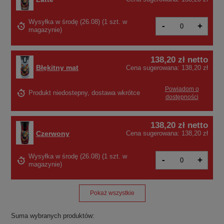
Wysyłka
w środę (26.08)
(
1 szt. w
-
+
magazynie
)
138,20 zł
netto
Błękitny mat
Cena sugerowana:
138,20 zł
Powiadom o
Produkt niedostepny, dostawa wkrótce
dostępności
138,20 zł
netto
Czerwony
Cena sugerowana:
138,20 zł
Wysyłka
w środę (26.08)
(1 szt. w
-
+
magazynie)
Pokaż wszystkie
Suma wybranych produktów: