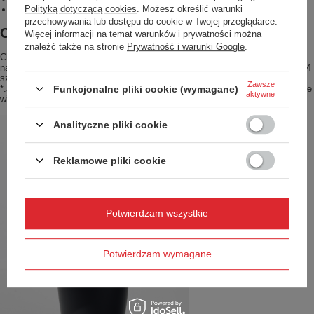
Polityką dotyczącą cookies
. Możesz określić warunki
dostępność bardzo dużej ilości kolorów i dekoracyjnych nadruków.
przechowywania lub dostępu do cookie w Twojej przeglądarce.
Contigo z Twoim nadrukiem
Więcej informacji na temat warunków i prywatności można
znaleźć także na stronie
Prywatność i warunki Google
.
Chcesz wyróżnić swoją markę z tłumu? Wybierz kultowe produkty Contigo
nadrukiem lub grawerem z logo twojej firmy. Takie projekty realizujemy od 24
sztuk. Wyślij nam logo lub grafikę w formacie graficznym *.eps, *.cdr, *.pdf,
Zawsze
Funkcjonalne pliki cookie (wymagane)
*.ai, w rozdzielczości 300dpi i kolorach CMYK, a my przygotujemy dla ciebie
aktywne
wizualizację.
Analityczne pliki cookie
Reklamowe pliki cookie
Potwierdzam wszystkie
Potwierdzam wymagane