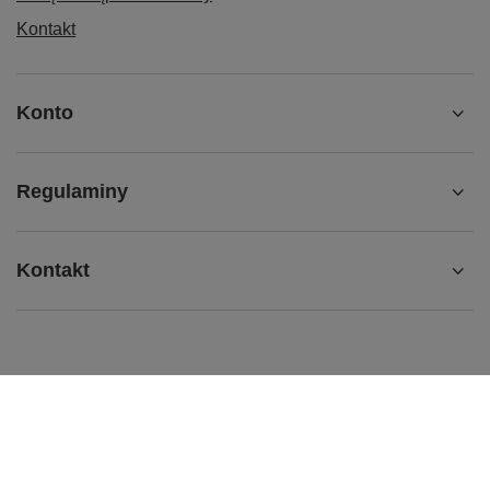
Kontakt
Konto
Regulaminy
Kontakt
b2b@redbird.pl
Red Bird
,
Łódzka 27/29
,
95-050
Konstantynów Łódzki