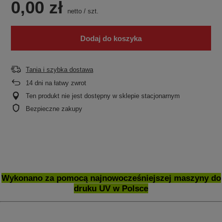
0,00 zł
netto
/
szt.
Dodaj do koszyka
Tania i szybka dostawa
14
dni na łatwy zwrot
Ten produkt nie jest dostępny w sklepie stacjonarnym
Bezpieczne zakupy
Wykonano za pomocą najnowocześniejszej maszyny do
druku UV w Polsce