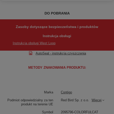
DO POBRANIA
Zasoby dotyczące bezpieczeństwa i produktów
Instrukcja obsługi
Instrukcja obsługi West Loop
AutoSeal - instrukcja czyszczenia
METODY ZNAKOWANIA PRODUKTU:
Marka
Contigo
Podmiot odpowiedzialny za ten
Red Bird Sp. z o.o.
Więcej
produkt na terenie UE
Symbol
2095796-COLORFULCAT