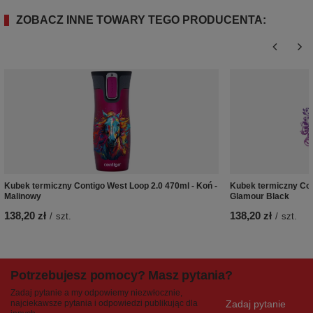
ZOBACZ INNE TOWARY TEGO PRODUCENTA:
Kubek termiczny Contigo West Loop 2.0 470ml - Koń -
Kubek termiczny Con
Malinowy
Glamour Black
138,20 zł
138,20 zł
/
szt.
/
szt.
Potrzebujesz pomocy? Masz pytania?
Zadaj pytanie a my odpowiemy niezwłocznie,
Zadaj pytanie
najciekawsze pytania i odpowiedzi publikując dla