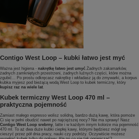
Contigo West Loop – kubki łatwo jest myć
Ważna jest higiena -
nakrętkę łatwo jest umyć
.Żadnych zakamarków,
żadnych zamkniętych przestrzeni, żadnych luźnych części, które można
zgubić... Po prostu odkręcasz nakrętkę i wkładasz ją do zmywarki, a korpus
kubka myjesz pod bieżącą wodą.West Loop to kubek termiczny, który
kupisz raz na wiele lat
.
Kubek termiczny West Loop 470 ml –
praktyczna pojemność
Zamiast małego espresso wolisz solidną, bardzo dużą kawę, która pomoże
Ci się w pełni obudzić nawet po najcięższej nocy? Nie ma sprawy! Nasz
Contigo West Loop srebrny
, latte i w każdym innym kolorze ma pojemność
470 ml. To aż dwa duże kubki ciepłej kawy, którymi będziesz mógł się
cieszyć przez pół dnia pracy, nauki czy podróży. Oczywiście możesz
wypełnić kubek tylko do połowy. Ale po co się tak ograniczać?