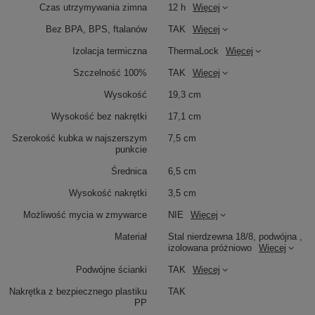
Czas utrzymywania zimna
12 h
Więcej
Bez BPA, BPS, ftalanów
TAK
Więcej
Izolacja termiczna
ThermaLock
Więcej
Szczelność 100%
TAK
Więcej
Wysokość
19,3 cm
Wysokość bez nakrętki
17,1 cm
Szerokość kubka w najszerszym
7,5 cm
punkcie
Średnica
6,5 cm
Wysokość nakrętki
3,5 cm
Możliwość mycia w zmywarce
NIE
Więcej
Materiał
Stal nierdzewna 18/8, podwójna ,
izolowana próżniowo
Więcej
Podwójne ścianki
TAK
Więcej
Nakrętka z bezpiecznego plastiku
TAK
PP