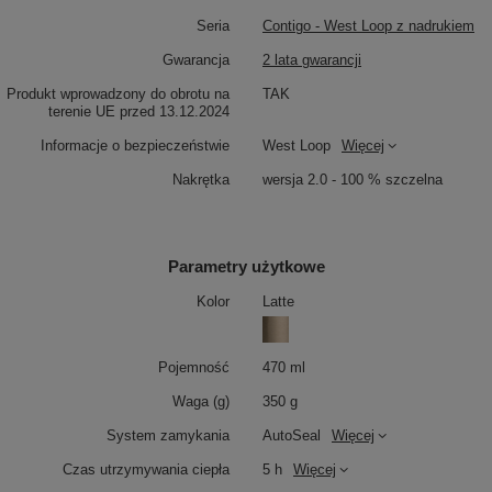
Seria
Contigo - West Loop z nadrukiem
Gwarancja
2 lata gwarancji
Produkt wprowadzony do obrotu na
TAK
terenie UE przed 13.12.2024
Informacje o bezpieczeństwie
West Loop
Więcej
Nakrętka
wersja 2.0 - 100 % szczelna
Parametry użytkowe
Kolor
Latte
Pojemność
470 ml
Waga (g)
350 g
System zamykania
AutoSeal
Więcej
Czas utrzymywania ciepła
5 h
Więcej