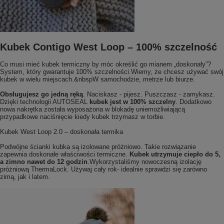
Kubek Contigo West Loop – 100% szczelność
Co musi mieć kubek termiczny by móc określić go mianem „doskonały”?
System, który gwarantuje 100% szczelności.Wiemy, że chcesz używać swój
kubek w wielu miejscach.&nbspW samochodzie, metrze lub biurze.
Obsługujesz go jedną ręką
. Naciskasz - pijesz. Puszczasz - zamykasz.
Dzięki technologii AUTOSEAL
kubek jest w 100% szczelny
. Dodatkowo
nowa nakrętka została wyposażona w blokadę uniemożliwiającą
przypadkowe naciśnięcie kiedy kubek trzymasz w torbie.
Kubek West Loop 2.0 – doskonała termika
Podwójne ścianki kubka są izolowane próżniowo. Takie rozwiązanie
zapewnia doskonałe właściwości termiczne.
Kubek utrzymuje ciepło do 5,
a zimno nawet do 12 godzin
.Wykorzystaliśmy nowoczesną izolację
próżniową ThermaLock. Używaj cały rok- idealnie sprawdzi się zarówno
zimą, jak i latem.