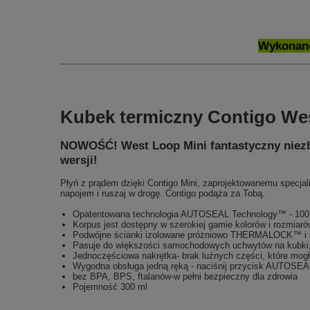
Wykonano
Kubek termiczny Contigo West
NOWOŚĆ! West Loop Mini fantastyczny niezb
wersji!
Płyń z prądem dzięki Contigo Mini, zaprojektowanemu specjal
napojem i ruszaj w drogę. Contigo podąża za Tobą.
Opatentowana technologia AUTOSEAL Technology™ - 100 
Korpus jest dostępny w szerokiej gamie kolorów i rozmiaró
Podwójne ścianki izolowane próżniowo THERMALOCK™ i t
Pasuje do większości samochodowych uchwytów na kubki,
Jednoczęściowa nakrętka- brak luźnych części, które mogł
Wygodna obsługa jedną ręką - naciśnij przycisk AUTOSEA
bez BPA, BPS, ftalanów-w pełni bezpieczny dla zdrowia
Pojemność 300 ml