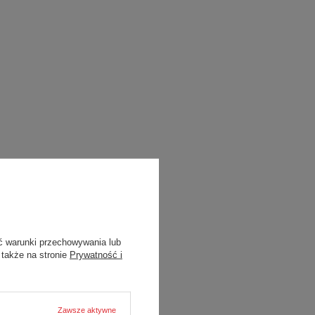
ć warunki przechowywania lub
 także na stronie
Prywatność i
Zawsze aktywne