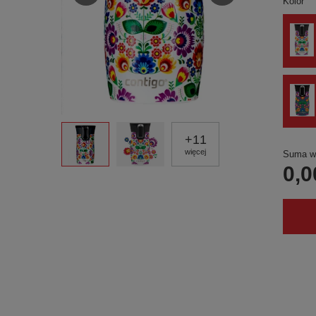
Kolor
+
11
więcej
Suma wy
0,0