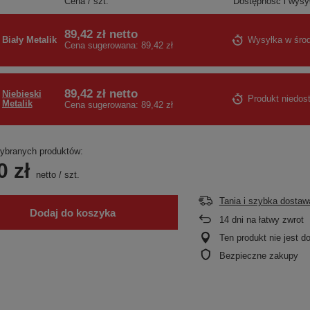
Cena / szt.
Dostępność i wysy
89,42 zł
netto
Biały Metalik
Wysyłka
w śro
Cena sugerowana:
89,42 zł
89,42 zł
netto
Niebieski
Produkt niedos
Metalik
Cena sugerowana:
89,42 zł
branych produktów:
0 zł
netto
/
szt.
Tania i szybka dostaw
Dodaj do koszyka
14
dni na łatwy zwrot
Ten produkt nie jest 
Bezpieczne zakupy