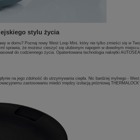
ejskiego stylu życia
kawy w domu? Poznaj nowy West Loop Mini, który nie tylko zmieści się w Twoj
 ml sprawia, że możesz cieszyć się ulubionym napojem w dowolnym miejscu. 
asował do codziennego życia. Opatentowana technologia nakrętki AUTOSEAL
ynie na jego zdolność do utrzymywania ciepła. Nic bardziej mylnego - West
innowacyjnemu zastosowaniu miedzi między izolacją próżniową THERMALOCK™,