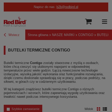
Napisz do nas:
b2b@redbird.pl
Wstecz
Strona główna
NASZE MARKI
CONTIGO
BUTELKI
BUTELKI TERMICZNE CONTIGO
Butelki termiczne
Contigo
zostały stworzone z myślą o osobach,
które chcą cieszyć się ulubionymi napojami w odpowiedniej
temperaturze przez wiele godzin. Łączą nowoczesne technologie
izolacyjne, wysoką jakość wykonania oraz funkcjonalne rozwiązania,
dzięki czemu doskonale sprawdzają się w pracy, podczas podróży, na
siłowni, w górach czy w codziennym użytkowaniu.
W tej kategorii znajdziesz butelki termiczne Contigo o różnych
pojemnościach i wzorach, które zapewniają wygodę użytkowania oraz
trwałość nawet podczas intensywnego korzystania.
Szybkie zamawianie
Widok