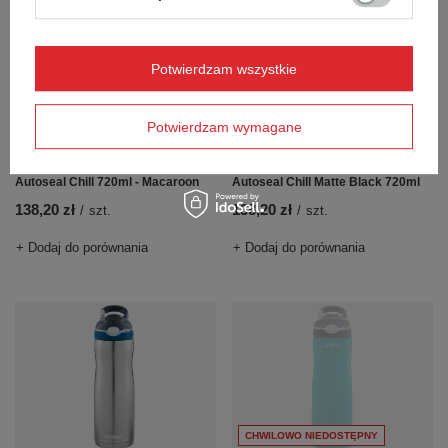
Potwierdzam wszystkie
Potwierdzam wymagane
Butelka termiczna Contigo
Butelka termiczna Contigo
Autoseal Chill 720ml - Macaroon
Autoseal Chill Matte Black 720ml
138,20 zł
138,20 zł
/
szt.
/
szt.
+ Dodaj do porównania
+ Dodaj do porównania
CHWILOWO NIEDOSTĘPNY