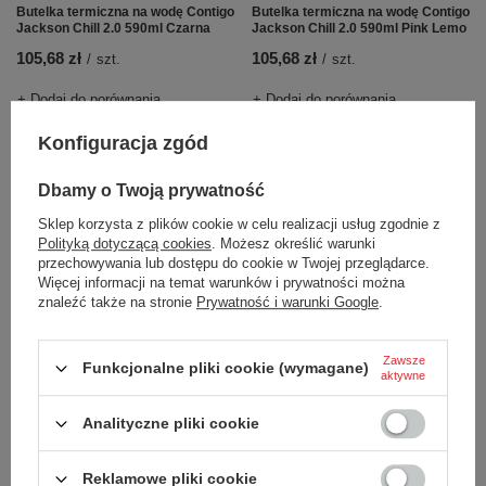
Butelka termiczna na wodę Contigo
Butelka termiczna na wodę Contigo
Jackson Chill 2.0 590ml Czarna
Jackson Chill 2.0 590ml Pink Lemo
105,68 zł
105,68 zł
/
szt.
/
szt.
+ Dodaj do porównania
+ Dodaj do porównania
Konfiguracja zgód
Dbamy o Twoją prywatność
Sklep korzysta z plików cookie w celu realizacji usług zgodnie z
Polityką dotyczącą cookies
. Możesz określić warunki
przechowywania lub dostępu do cookie w Twojej przeglądarce.
Więcej informacji na temat warunków i prywatności można
znaleźć także na stronie
Prywatność i warunki Google
.
Butelka termiczna na wodę Contigo
Butelka termiczna na wodę Contigo
Jackson Chill 2.0 590ml Blue Corn
Ashland Chill 590ml Matte Black
Zawsze
Funkcjonalne pliki cookie (wymagane)
aktywne
105,68 zł
130,07 zł
/
szt.
/
szt.
Analityczne pliki cookie
+ Dodaj do porównania
+ Dodaj do porównania
Reklamowe pliki cookie