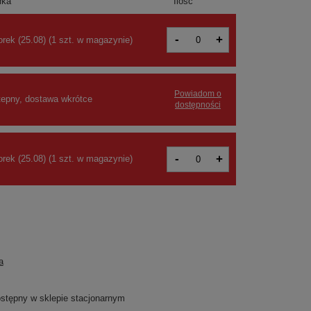
łka
Ilość
-
+
orek (25.08)
(
1 szt. w magazynie
)
Powiadom o
tepny, dostawa wkrótce
dostępności
-
+
rek (25.08)
(1 szt. w magazynie)
a
dostępny w sklepie stacjonarnym