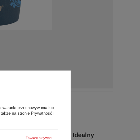
ć warunki przechowywania lub
 także na stronie
Prywatność i
West Loop Mini: Idealny
Zawsze aktywne