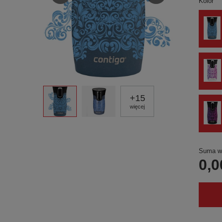
Kolor
+
15
więcej
Suma wy
0,0