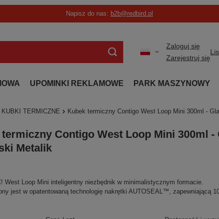
Napisz do nas:
b2b@redbird.pl
Zaloguj się
Li
Zarejestruj się
MOWA
UPOMINKI REKLAMOWE
PARK MASZYNOWY
KUBKI TERMICZNE
Kubek termiczny Contigo West Loop Mini 300ml - Gla
termiczny Contigo West Loop Mini 300ml - 
ski Metalik
est Loop Mini inteligentny niezbędnik w minimalistycznym formacie.
y jest w opatentowaną technologię nakrętki AUTOSEAL™, zapewniającą 10