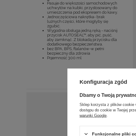
Pasuje do większości samochodowych
uchwytów na kubki, przystosowany do
umieszczenia pod ekspresem do kawy.
Jednoczęściowa nakrętka- brak
luźnych części, które mogłyby się
zgubić.
Wygodna obsługa jedną ręką - naciśnij
przycisk AUTOSEAL™, aby pić, puść,
aby zamknąć. Z blokadą przycisku dla
dodatkowego bezpieczeństwa.
bez BPA, BPS, ftalanów-w pełni
bezpieczny dla zdrowia
Pojemność 300 ml
Konfiguracja zgód
Dbamy o Twoją prywatn
Sklep korzysta z plików cookie 
dostępu do cookie w Twojej prz
warunki Google
.
Funkcjonalne pliki 