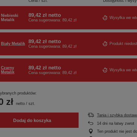
Cena / szt.
Dostępność i wysy
89,42 zł
netto
Niebieski
Wysyłka
we wt
Metalik
Cena sugerowana:
89,42 zł
89,42 zł
netto
Biały Metalik
Produkt niedos
Cena sugerowana:
89,42 zł
89,42 zł
netto
Czarny
Wysyłka
we wto
Metalik
Cena sugerowana:
89,42 zł
branych produktów:
0 zł
netto
/
szt.
Tania i szybka dostaw
Dodaj do koszyka
14
dni na łatwy zwrot
Ten produkt nie jest 