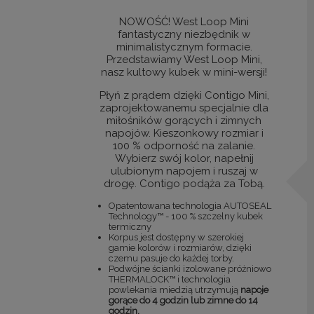
NOWOŚĆ! West Loop Mini
fantastyczny niezbędnik w
minimalistycznym formacie.
Przedstawiamy West Loop Mini,
nasz kultowy kubek w mini-wersji!
Płyń z prądem dzięki Contigo Mini,
zaprojektowanemu specjalnie dla
miłośników gorących i zimnych
napojów. Kieszonkowy rozmiar i
100 % odporność na zalanie.
Wybierz swój kolor, napełnij
ulubionym napojem i ruszaj w
drogę. Contigo podąża za Tobą.
Opatentowana technologia AUTOSEAL
Technology™ - 100 % szczelny kubek
termiczny
Korpus jest dostępny w szerokiej
gamie kolorów i rozmiarów, dzięki
czemu pasuje do każdej torby.
Podwójne ścianki izolowane próżniowo
THERMALOCK™ i technologia
powlekania miedzią utrzymują
napoje
gorące do 4 godzin lub zimne do 14
godzin.