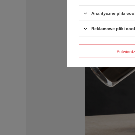
Analityczne pliki coo
Reklamowe pliki coo
Potwier