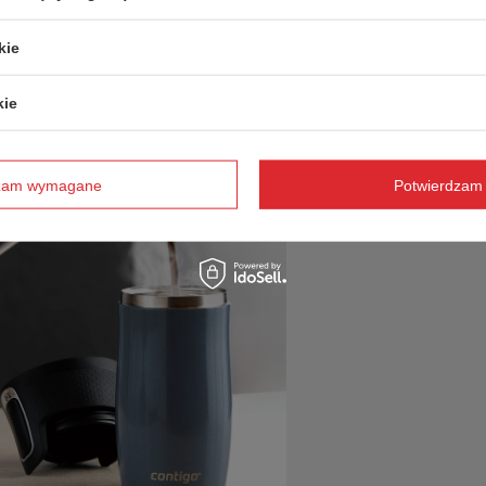
kie
kie
dzam wymagane
Potwierdzam 