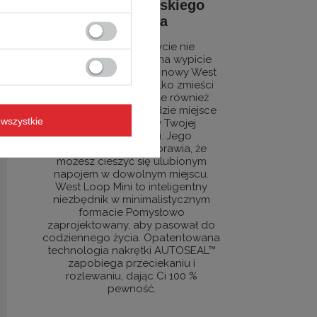
towarzysz miejskiego
stylu życia
Miejskie, szybkie życie nie
pozostawia Ci czasu na wypicie
kawy w domu? Poznaj nowy West
Loop Mini, który nie tylko zmieści
się w Twojej torbie, ale również
bezproblemowo znajdzie miejsce
wszystkie
pod ekspressem w Twojej
ulubionej kawiarni. Jego
pojemność 300 ml sprawia, że
możesz cieszyć się ulubionym
napojem w dowolnym miejscu.
West Loop Mini to inteligentny
niezbędnik w minimalistycznym
formacie Pomysłowo
zaprojektowany, aby pasował do
codziennego życia. Opatentowana
technologia nakrętki AUTOSEAL™
zapobiega przeciekaniu i
rozlewaniu, dając Ci 100 %
pewność.