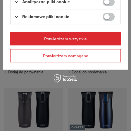
Analityczne pliki cookie
Reklamowe pliki cookie
Potwierdzam wszystkie
Zestaw kubków termicznych
Zestaw kubków termicznych
Contigo West Loop 2.0 470ml -
Contigo West Loop 2.0 470ml -
Malinowy + Granatowy Mat
Granatowy Mat + Grafitowy Mat
Potwierdzam wymagane
170,72 zł
260,15 zł
/
szt.
/
szt.
+ Dodaj do porównania
+ Dodaj do porównania
OKAZJA