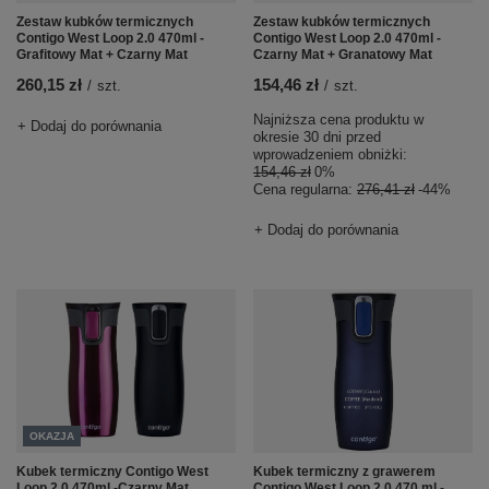
Zestaw kubków termicznych
Zestaw kubków termicznych
Contigo West Loop 2.0 470ml -
Contigo West Loop 2.0 470ml -
Grafitowy Mat + Czarny Mat
Czarny Mat + Granatowy Mat
260,15 zł
154,46 zł
/
szt.
/
szt.
Najniższa cena produktu w
+ Dodaj do porównania
okresie 30 dni przed
wprowadzeniem obniżki:
154,46 zł
0%
Cena regularna:
276,41 zł
-44%
+ Dodaj do porównania
OKAZJA
Kubek termiczny Contigo West
Kubek termiczny z grawerem
Loop 2.0 470ml -Czarny Mat
Contigo West Loop 2.0 470 ml -