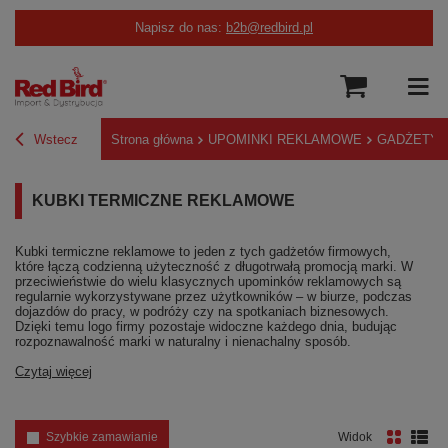
Napisz do nas:
b2b@redbird.pl
Wstecz
Strona główna
UPOMINKI REKLAMOWE
GADŻETY 
KUBKI TERMICZNE REKLAMOWE
Kubki termiczne reklamowe to jeden z tych gadżetów firmowych,
które łączą codzienną użyteczność z długotrwałą promocją marki. W
przeciwieństwie do wielu klasycznych upominków reklamowych są
regularnie wykorzystywane przez użytkowników – w biurze, podczas
dojazdów do pracy, w podróży czy na spotkaniach biznesowych.
Dzięki temu logo firmy pozostaje widoczne każdego dnia, budując
rozpoznawalność marki w naturalny i nienachalny sposób.
Czytaj więcej
Szybkie zamawianie
Widok