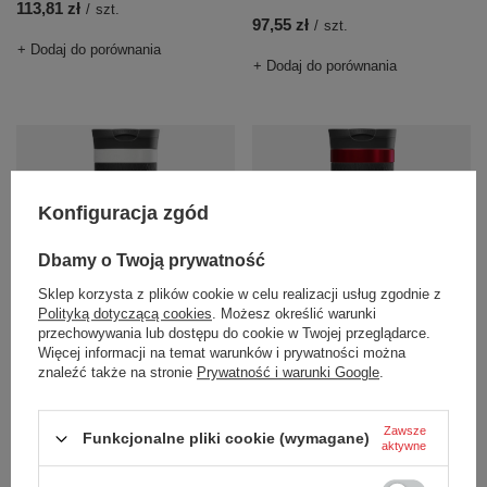
113,81 zł
/
szt.
97,55 zł
/
szt.
+ Dodaj do porównania
+ Dodaj do porównania
Konfiguracja zgód
Dbamy o Twoją prywatność
Sklep korzysta z plików cookie w celu realizacji usług zgodnie z
Kubek termiczny z grawerem
Kubek termiczny z grawerem
Polityką dotyczącą cookies
. Możesz określić warunki
Contigo Byron 2.0 470ml - Salt
Contigo Byron 2.0 470ml -
przechowywania lub dostępu do cookie w Twojej przeglądarce.
Czerwony
97,55 zł
Więcej informacji na temat warunków i prywatności można
/
szt.
97,55 zł
/
szt.
znaleźć także na stronie
Prywatność i warunki Google
.
+ Dodaj do porównania
+ Dodaj do porównania
Zawsze
Funkcjonalne pliki cookie (wymagane)
aktywne