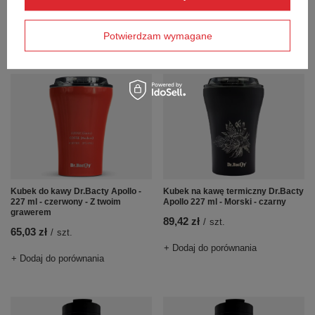
65,03 zł
/
szt.
+ Dodaj do porównania
Potwierdzam wymagane
+ Dodaj do porównania
Kubek do kawy Dr.Bacty Apollo -
Kubek na kawę termiczny Dr.Bacty
227 ml - czerwony - Z twoim
Apollo 227 ml - Morski - czarny
grawerem
89,42 zł
/
szt.
65,03 zł
/
szt.
+ Dodaj do porównania
+ Dodaj do porównania