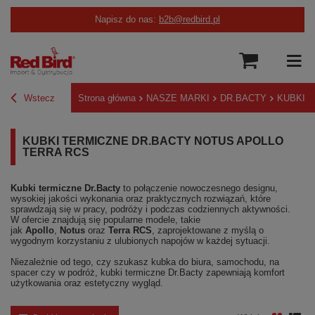
Napisz do nas:
b2b@redbird.pl
Wstecz
Strona główna
NASZE MARKI
DR.BACTY
KUBKI 
KUBKI TERMICZNE DR.BACTY NOTUS APOLLO
TERRA RCS
Kubki termiczne Dr.Bacty
to połączenie nowoczesnego designu,
wysokiej jakości wykonania oraz praktycznych rozwiązań, które
sprawdzają się w pracy, podróży i podczas codziennych aktywności.
W ofercie znajdują się popularne modele, takie
jak
Apollo
,
Notus
oraz
Terra RCS
, zaprojektowane z myślą o
wygodnym korzystaniu z ulubionych napojów w każdej sytuacji.
Niezależnie od tego, czy szukasz kubka do biura, samochodu, na
spacer czy w podróż, kubki termiczne Dr.Bacty zapewniają komfort
użytkowania oraz estetyczny wygląd.