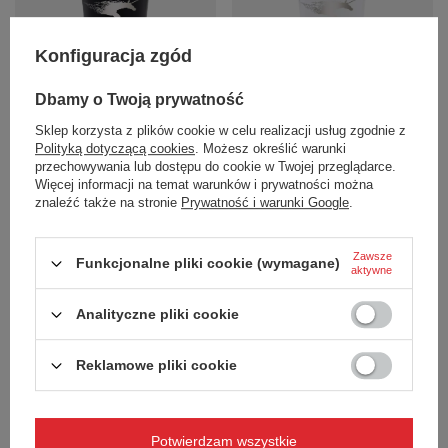
Konfiguracja zgód
Kubek wielokrotnego użytku
Kubek do kawy wielorazowy
Dbamy o Twoją prywatność
Dr.Bacty Apollo 227 ml - Miasto
Dr.Bacty Apollo 227 ml - Łódź -
Łódź - czarny
biały
Sklep korzysta z plików cookie w celu realizacji usług zgodnie z
89,42 zł
89,42 zł
/
szt.
/
szt.
Polityką dotyczącą cookies
. Możesz określić warunki
przechowywania lub dostępu do cookie w Twojej przeglądarce.
+ Dodaj do porównania
+ Dodaj do porównania
Więcej informacji na temat warunków i prywatności można
znaleźć także na stronie
Prywatność i warunki Google
.
Zawsze
Funkcjonalne pliki cookie (wymagane)
aktywne
Analityczne pliki cookie
Reklamowe pliki cookie
Kubek do kawy Dr.Bacty Apollo -
Kubek do kawy Dr.Bacty Apollo -
227 ml - biały - Z twoim grawerem
227 ml - granatowy - Z twoim
grawerem
Potwierdzam wszystkie
65,03 zł
/
szt.