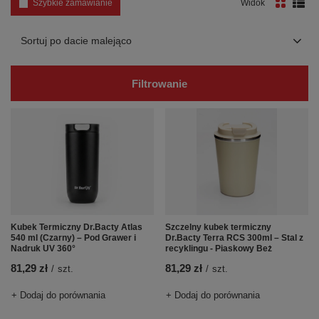
Szybkie zamawianie
Widok
Zmień sortowanie
Sortuj po dacie malejąco
Filtrowanie
Kubek Termiczny Dr.Bacty Atlas
Szczelny kubek termiczny
540 ml (Czarny) – Pod Grawer i
Dr.Bacty Terra RCS 300ml – Stal z
Nadruk UV 360°
recyklingu - Piaskowy Beż
81,29 zł
81,29 zł
/
szt.
/
szt.
+ Dodaj do porównania
+ Dodaj do porównania