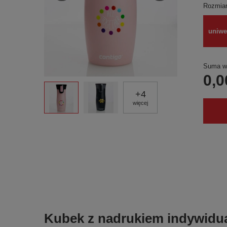
Rozmia
uniwe
Suma wy
0,0
+
4
więcej
Kubek z nadrukiem indywidu