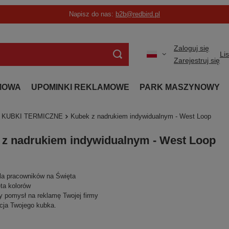
Napisz do nas:
b2b@redbird.pl
Zaloguj się
Li
Zarejestruj się
MOWA
UPOMINKI REKLAMOWE
PARK MASZYNOWY
KUBKI TERMICZNE
Kubek z nadrukiem indywidualnym - West Loop
z nadrukiem indywidualnym - West Loop
la pracowników na Święta
ta kolorów
 pomysł na reklamę Twojej firmy
cja Twojego kubka.