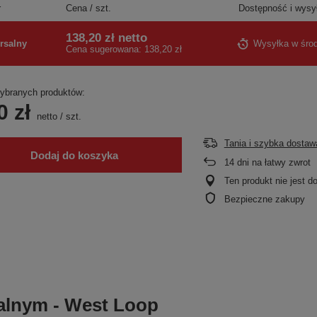
r
Cena / szt.
Dostępność i wysy
138,20 zł
netto
rsalny
Wysyłka
w śro
Cena sugerowana:
138,20 zł
branych produktów:
0 zł
netto
/
szt.
Tania i szybka dostaw
Dodaj do koszyka
14
dni na łatwy zwrot
Ten produkt nie jest 
Bezpieczne zakupy
alnym - West Loop