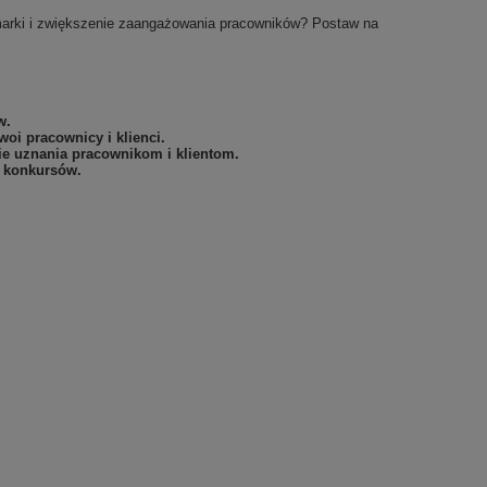
marki i zwiększenie zaangażowania pracowników? Postaw na
w.
oi pracownicy i klienci.
ie uznania pracownikom i klientom.
i konkursów.