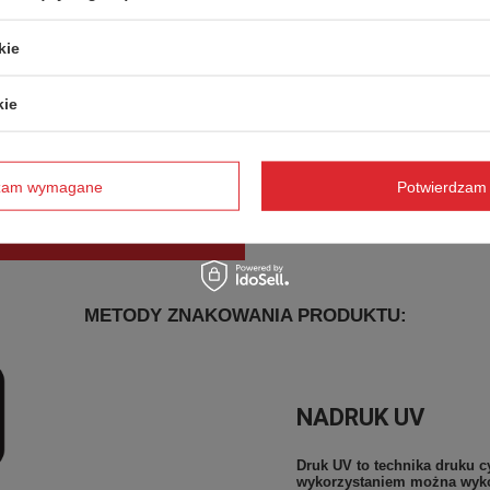
kie
kie
AutoSeal - instrukcja cz
dzam wymagane
Potwierdzam 
METODY ZNAKOWANIA PRODUKTU:
NADRUK UV
Druk UV to technika druku c
wykorzystaniem można wyko