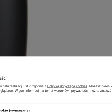
ość
w celu realizacji usług zgodnie z
Polityką dotyczącą cookies
. Możesz określi
eglądarce. Więcej informacji na temat warunków i prywatności można znaleźć
cookie (wymagane)