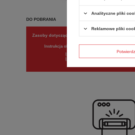
Analityczne pliki coo
DO POBRANIA
Reklamowe pliki coo
Zasoby dotyczące bezpieczeństwa i produktów
Instrukcja obsługi
Potwier
Instrukcja obsługi West Loop
Instrukcja obsługi West Loop