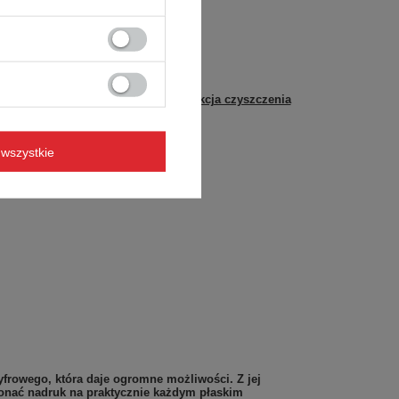
yszczenia
AutoSeal - instrukcja czyszczenia
wszystkie
yfrowego, która daje ogromne możliwości. Z jej
nać nadruk na praktycznie każdym płaskim