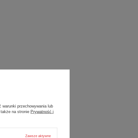
ć warunki przechowywania lub
 także na stronie
Prywatność i
Zawsze aktywne