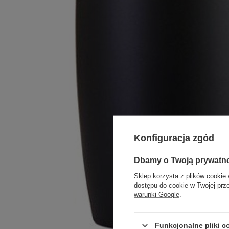
Konfiguracja zgód
Dbamy o Twoją prywatn
Sklep korzysta z plików cookie 
dostępu do cookie w Twojej prz
warunki Google
.
Funkcjonalne pliki 