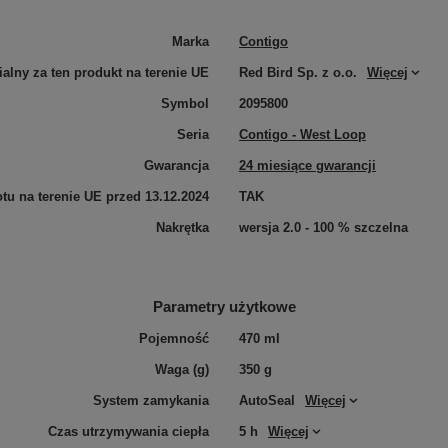
Marka
Contigo
lny za ten produkt na terenie UE
Red Bird Sp. z o.o.
Więcej
Symbol
2095800
Seria
Contigo - West Loop
Gwarancja
24 miesiące gwarancji
u na terenie UE przed 13.12.2024
TAK
Nakrętka
wersja 2.0 - 100 % szczelna
Parametry użytkowe
Pojemność
470 ml
Waga (g)
350 g
System zamykania
AutoSeal
Więcej
Czas utrzymywania ciepła
5 h
Więcej