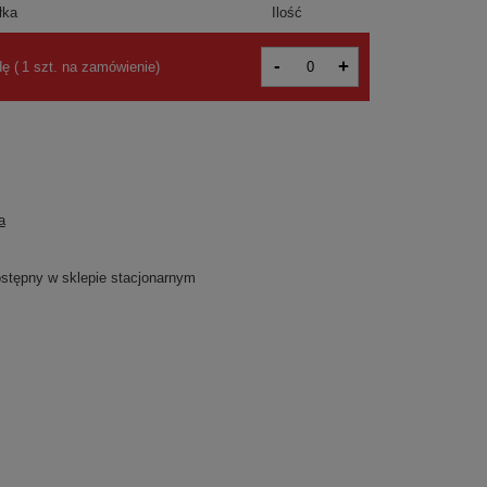
łka
Ilość
-
+
dę
(
1 szt. na zamówienie
)
a
dostępny w sklepie stacjonarnym