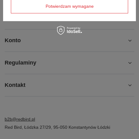
Potwierdzam wymagane
Chcę odstąpić od umowy
Kontakt
Konto
Regulaminy
Kontakt
b2b@redbird.pl
Red Bird
,
Łódzka 27/29
,
95-050
Konstantynów Łódzki