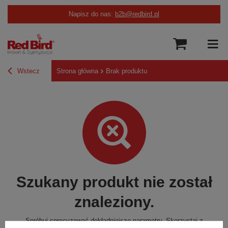
Napisz do nas:
b2b@redbird.pl
Wstecz
Strona główna
Brak produktu
Szukany produkt nie został
znaleziony.
Spróbuj sprecyzować dokładniejsze parametry. Skorzystaj z