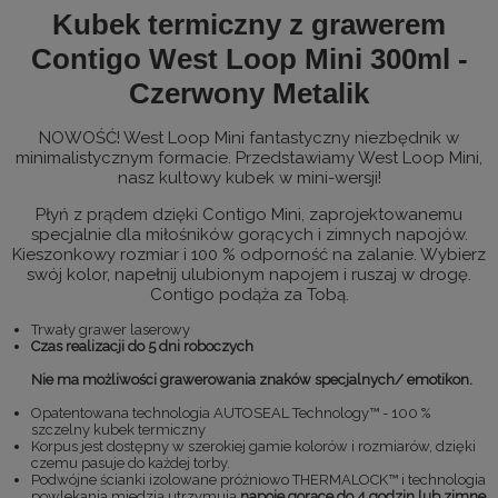
Kubek termiczny z grawerem
Contigo West Loop Mini 300ml -
Czerwony Metalik
NOWOŚĆ! West Loop Mini fantastyczny niezbędnik w
minimalistycznym formacie. Przedstawiamy West Loop Mini,
nasz kultowy kubek w mini-wersji!
Płyń z prądem dzięki Contigo Mini, zaprojektowanemu
specjalnie dla miłośników gorących i zimnych napojów.
Kieszonkowy rozmiar i 100 % odporność na zalanie. Wybierz
swój kolor, napełnij ulubionym napojem i ruszaj w drogę.
Contigo podąża za Tobą.
Trwały grawer laserowy
Czas realizacji do 5 dni roboczych
Nie ma możliwości grawerowania znaków specjalnych/ emotikon.
Opatentowana technologia AUTOSEAL Technology™ - 100 %
szczelny kubek termiczny
Korpus jest dostępny w szerokiej gamie kolorów i rozmiarów, dzięki
czemu pasuje do każdej torby.
Podwójne ścianki izolowane próżniowo THERMALOCK™ i technologia
powlekania miedzią utrzymują
napoje gorące do 4 godzin lub zimne