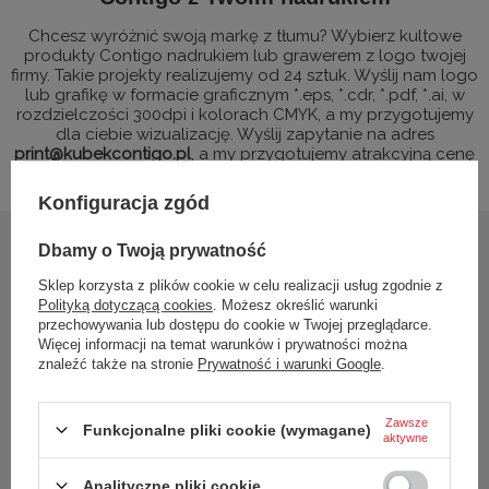
Chcesz wyróżnić swoją markę z tłumu? Wybierz kultowe
produkty Contigo nadrukiem lub grawerem z logo twojej
firmy. Takie projekty realizujemy od 24 sztuk. Wyślij nam logo
lub grafikę w formacie graficznym *.eps, *.cdr, *.pdf, *.ai, w
rozdzielczości 300dpi i kolorach CMYK, a my przygotujemy
dla ciebie wizualizację. Wyślij zapytanie na adres
print@kubekcontigo.pl
, a my przygotujemy atrakcyjną cenę
i wizualizację Twojego kubka.
Konfiguracja zgód
Dbamy o Twoją prywatność
Sklep korzysta z plików cookie w celu realizacji usług zgodnie z
Polityką dotyczącą cookies
. Możesz określić warunki
przechowywania lub dostępu do cookie w Twojej przeglądarce.
Więcej informacji na temat warunków i prywatności można
znaleźć także na stronie
Prywatność i warunki Google
.
Zawsze
Funkcjonalne pliki cookie (wymagane)
aktywne
Analityczne pliki cookie