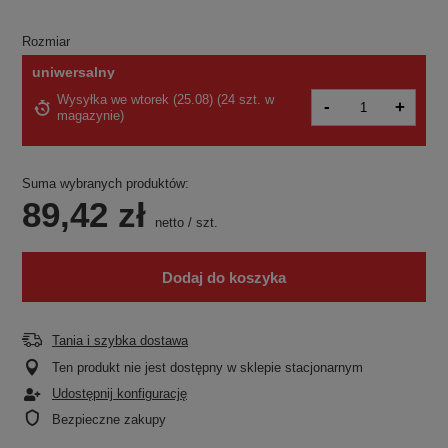
Rozmiar
uniwersalny
Wysyłka
we wtorek (25.08)
(
24 szt. w
-
+
magazynie
)
Suma wybranych produktów:
89,42 zł
netto
/
szt.
Dodaj do koszyka
Tania i szybka dostawa
Ten produkt nie jest dostępny w sklepie stacjonarnym
Udostępnij konfigurację
Bezpieczne zakupy