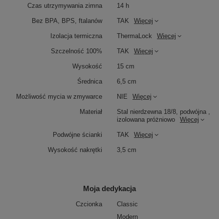
Czas utrzymywania zimna
14 h
Bez BPA, BPS, ftalanów
TAK
Więcej
Izolacja termiczna
ThermaLock
Więcej
Szczelność 100%
TAK
Więcej
Wysokość
15 cm
Średnica
6,5 cm
Możliwość mycia w zmywarce
NIE
Więcej
Materiał
Stal nierdzewna 18/8, podwójna ,
izolowana próżniowo
Więcej
Podwójne ścianki
TAK
Więcej
Wysokość nakrętki
3,5 cm
Moja dedykacja
Czcionka
Classic
Modern