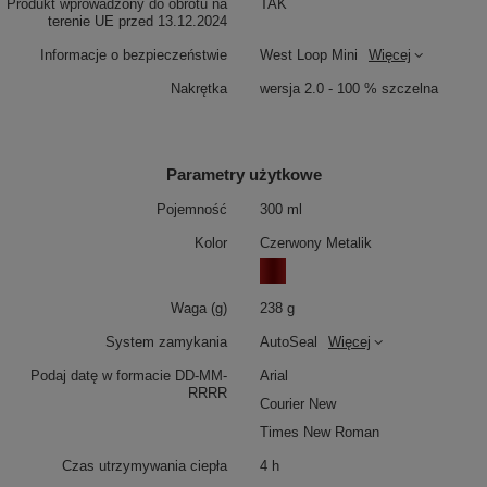
Produkt wprowadzony do obrotu na
TAK
terenie UE przed 13.12.2024
Informacje o bezpieczeństwie
West Loop Mini
Więcej
Nakrętka
wersja 2.0 - 100 % szczelna
Parametry użytkowe
Pojemność
300 ml
Kolor
Czerwony Metalik
Waga (g)
238 g
System zamykania
AutoSeal
Więcej
Podaj datę w formacie DD-MM-
Arial
RRRR
Courier New
Times New Roman
Czas utrzymywania ciepła
4 h