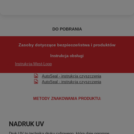
DO POBRANIA
Zasoby dotyczące bezpieczeństwa i produktów
Instrukcja obsługi
Instrukcja-West-Loop
AutoSeal - instrukcja czyszczenia
AutoSeal - instrukcja czyszczenia
METODY ZNAKOWANIA PRODUKTU:
NADRUK UV
Druk UV to technika druku cyfrowego, która daje ogromne