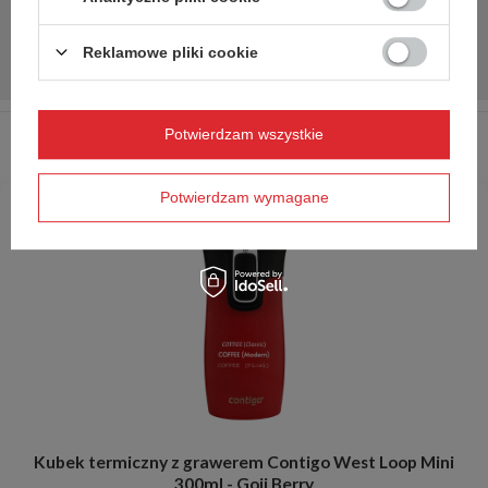
Reklamowe pliki cookie
Potwierdzam wszystkie
Potwierdzam wymagane
Kubek termiczny z grawerem Contigo West Loop Mini
300ml - Goji Berry