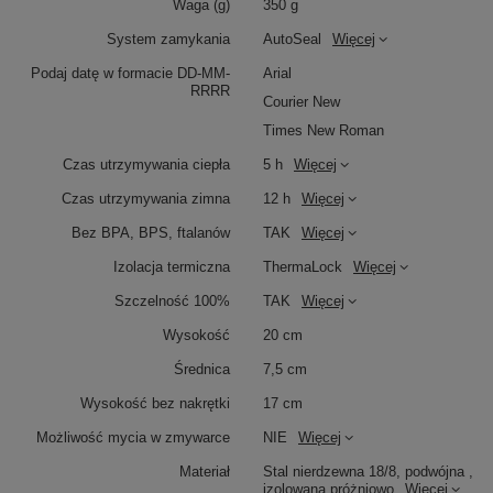
Waga (g)
350 g
System zamykania
AutoSeal
Więcej
Podaj datę w formacie DD-MM-
Arial
RRRR
Courier New
Times New Roman
Czas utrzymywania ciepła
5 h
Więcej
Czas utrzymywania zimna
12 h
Więcej
Bez BPA, BPS, ftalanów
TAK
Więcej
Izolacja termiczna
ThermaLock
Więcej
Szczelność 100%
TAK
Więcej
Wysokość
20 cm
Średnica
7,5 cm
Wysokość bez nakrętki
17 cm
Możliwość mycia w zmywarce
NIE
Więcej
Materiał
Stal nierdzewna 18/8, podwójna ,
izolowana próżniowo
Więcej