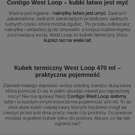
Contigo West Loop – kubki łatwo jest myć
Ważna jest higiena -
nakrętkę łatwo jest umyć
. Żadnych
zakamarków, żadnych zamkniętych przestrzeni, żadnych
luźnych części, które można zgubić... Po prostu odkręcasz
nakrętkę i wkładasz ją do zmywarki, a korpus kubka myjesz
pod bieżącą wodą. West Loop to kubek termiczny, który
kupisz raz na wiele lat
.
Kubek termiczny West Loop 470 ml –
praktyczna pojemność
Zamiast małego espresso wolisz solidną, bardzo dużą kawę,
która pomoże Ci się w pełni obudzić nawet po najcięższej
nocy? Nie ma sprawy! Nasz
Contigo West Loop srebrny
,
latte i w każdym innym kolorze ma pojemność 470 ml. To aż
dwa duże kubki ciepłej kawy, którymi będziesz mógł się
cieszyć przez pół dnia pracy, nauki czy podróży. Oczywiście
możesz wypełnić kubek tylko do połowy. Ale po co się tak
ograniczać?