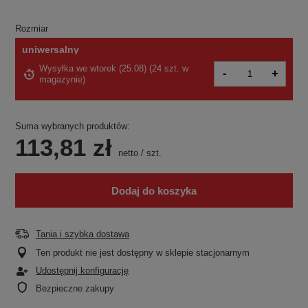
Rozmiar
uniwersalny
Wysyłka
we wtorek (25.08)
(
24 szt. w
-
+
magazynie
)
Suma wybranych produktów:
113,81 zł
netto
/
szt.
Dodaj do koszyka
Tania i szybka dostawa
Ten produkt nie jest dostępny w sklepie stacjonarnym
Udostępnij konfigurację
Bezpieczne zakupy