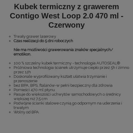
Kubek termiczny z grawerem
Contigo West Loop 2.0 470 ml -
Czerwony
Trwały grawer laserowy
Czas realizacji do 5 dni roboczych
Nie ma możliwości grawerowania znaków specjalnych/
emotikon.
100 % szczelny kubek termiczny - technologia AUTOSEAL®
Próżniowa technologia ścianek utrzymuje ciepło przez 5h i zimno
przez 12h
Doskonale wyprofilowany kształt ułatwia trzymanie i
przenoszenie
bez BPA, BPS, ftalanów-w pełni bezpieczny dla zdrowia
Pomieści 470 ml płynu
Pasuje do większości uchwytów samochodowych o średnicy
większej niż 7,5 cm
Podwójne ścianki stalowe czynią go odpornym na uderzenia i
trwałym
Wolny od BPA