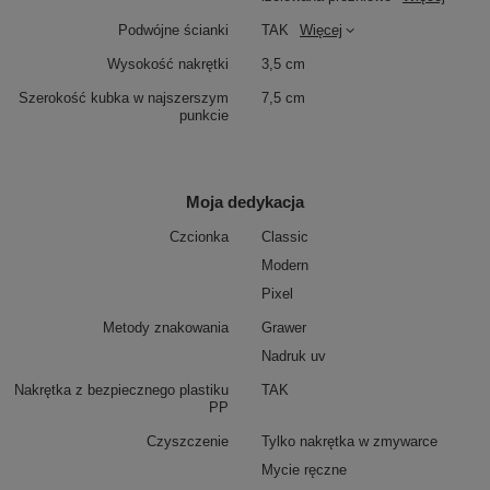
Podwójne ścianki
TAK
Więcej
Wysokość nakrętki
3,5 cm
Szerokość kubka w najszerszym
7,5 cm
punkcie
Moja dedykacja
Czcionka
Classic
Modern
Pixel
Metody znakowania
Grawer
Nadruk uv
Nakrętka z bezpiecznego plastiku
TAK
PP
Czyszczenie
Tylko nakrętka w zmywarce
Mycie ręczne