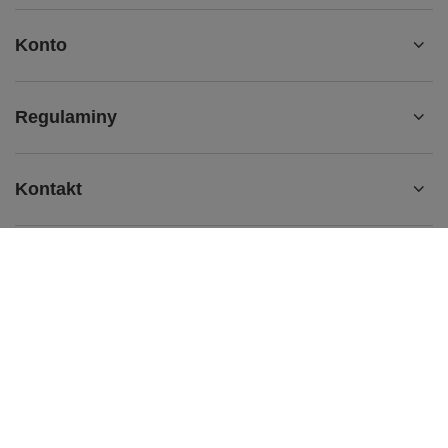
Konto
Regulaminy
Kontakt
b2b@redbird.pl
Red Bird
,
Łódzka 27/29
,
95-050
Konstantynów Łódzki
W sklepie prezentujemy ceny netto (bez VAT).