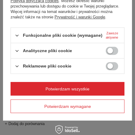
Polityką dotyczącą cookies
. Możesz określić warunki
Contigo West Loop Mini 300ml -
Contigo West Loop Mini 300ml -
przechowywania lub dostępu do cookie w Twojej przeglądarce.
Lakeside
Limelight
Więcej informacji na temat warunków i prywatności można
89,42 zł
89,42 zł
/
szt.
/
szt.
znaleźć także na stronie
Prywatność i warunki Google
.
+ Dodaj do porównania
+ Dodaj do porównania
Zawsze
Funkcjonalne pliki cookie (wymagane)
aktywne
Analityczne pliki cookie
Reklamowe pliki cookie
Potwierdzam wszystkie
Kubek termiczny z grawerem
Contigo West Loop Mini 300ml -
Licorice
Potwierdzam wymagane
89,42 zł
/
szt.
+ Dodaj do porównania