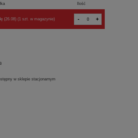
łka
Ilość
-
+
dę (26.08)
(
1 szt. w magazynie
)
a
dostępny w sklepie stacjonarnym