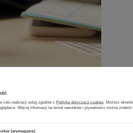
ość
iczny, z powłoką ceramiczną, izolowany próżni
w celu realizacji usług zgodnie z
Polityką dotyczącą cookies
. Możesz określi
eglądarce. Więcej informacji na temat warunków i prywatności można znaleźć
wykonany ze stali nierdzewnej, z podwójnymi ściankami, izolowany próżniowo
o. Bo kawa jest do picia, a nie do kiszenia w stalowym kubku.
 godziny też będzie ciepła.
cookie (wymagane)