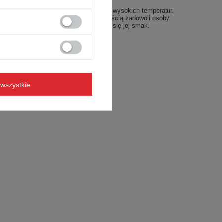
a jest odporna na ścieranie i działanie wysokich temperatur.
e wnętrza to rozwiązanie które z pewnością zadowoli osoby
ładnie tak, jak powinna. Nie zmienia się jej smak.
hcesz się z nimi rozstawać.
wszystkie