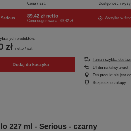
Cena / szt.
Dostępność i wysy
89,42 zł
netto
Serious
Wysyłka
w śro
Cena sugerowana:
89,42 zł
branych produktów:
0 zł
netto
/
szt.
Tania i szybka dostaw
Dodaj do koszyka
14
dni na łatwy zwrot
Ten produkt nie jest 
Bezpieczne zakupy
o 227 ml - Serious - czarny