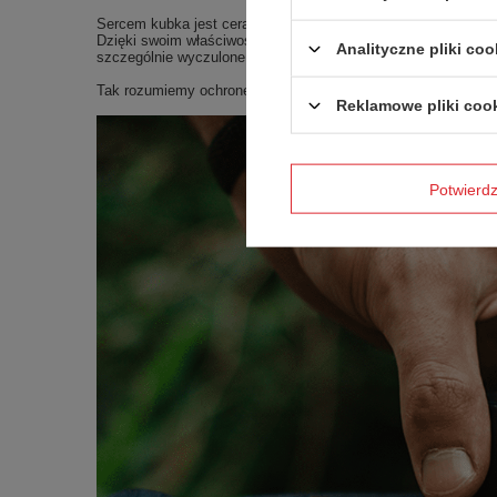
Sercem kubka jest ceramiczna powłoka Greblon. Ten wyjątkowy 
Dzięki swoim właściwościom zapobiega przywieraniu osadów i 
Analityczne pliki coo
szczególnie wyczulone na metaliczny smak pojawiający się w 
Tak rozumiemy ochronę środowiska. Jeśli przedmioty są zapro
Reklamowe pliki coo
Potwier