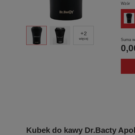
Wzór
+
2
więcej
Suma wy
0,0
Kubek do kawy Dr.Bacty Apoll