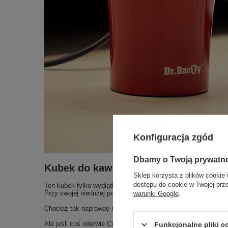
Konfiguracja zgód
Dbamy o Twoją prywatn
Kubek do kawy Apollo, stalowy, term
Sklep korzysta z plików cookie 
dostępu do cookie w Twojej prz
Ten kubek tylko wygląda jak porcelanowy. Tak naprawdę jest 
Przy swojej niedużej pojemności utrzyma ciepło aż do 3h.
warunki Google
.
Chociaż tak naprawdę nie ścigamy się jak długo utrzyma ciepł
Ale jeśli coś oderwie Cię od tej chwili przyjemności to za trzy
Funkcjonalne pliki 