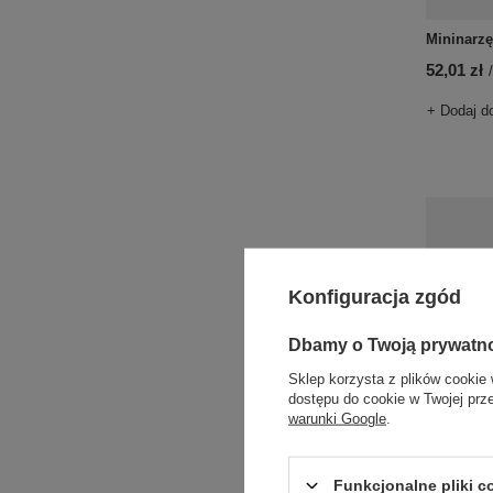
Mininarzę
52,01 zł
/
+ Dodaj d
Konfiguracja zgód
Dbamy o Twoją prywatn
Sklep korzysta z plików cookie 
dostępu do cookie w Twojej prz
warunki Google
.
Mininarz
87,27 zł
/
Funkcjonalne pliki 