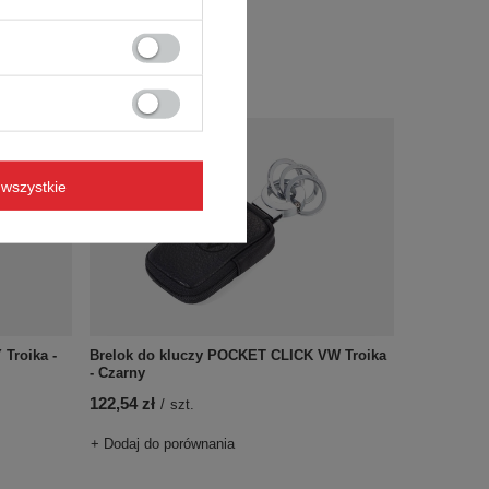
+ Dodaj do porównania
wszystkie
Troika -
Brelok do kluczy POCKET CLICK VW Troika
- Czarny
122,54 zł
/
szt.
+ Dodaj do porównania