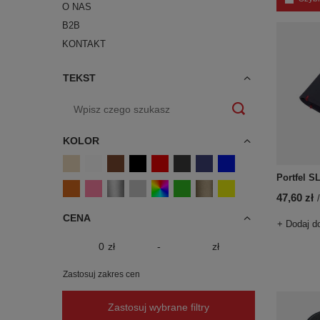
O NAS
B2B
KONTAKT
TEKST
KOLOR
Portfel S
47,60 zł
/
CENA
+ Dodaj d
zł
-
zł
Zastosuj zakres cen
Zastosuj wybrane filtry