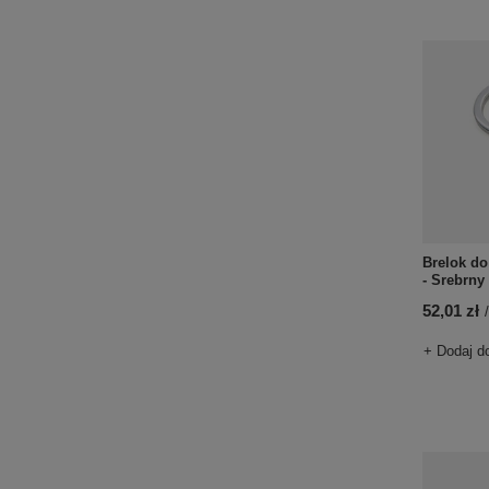
Brelok d
- Srebrny
52,01 zł
/
+ Dodaj d