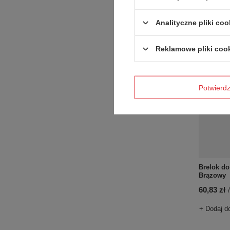
+ Dodaj d
Analityczne pliki coo
Reklamowe pliki coo
Potwier
Brelok do
Brązowy
60,83 zł
/
+ Dodaj d