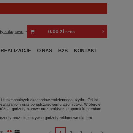
0,00 zł
sty zakupowe
netto
REALIZACJE
O NAS
B2B
KONTAKT
i funkcjonalnych akcesoriów codziennego użytku. Od lat
rozwiązaniom oraz ponadczasowemu wzornictwu. W ofercie
podróżne, gadżety biurowe oraz praktyczne upominki premium.
prezenty oraz ekskluzywne gadżety reklamowe dla firm.
1
2
3
4
ok
nych produktów