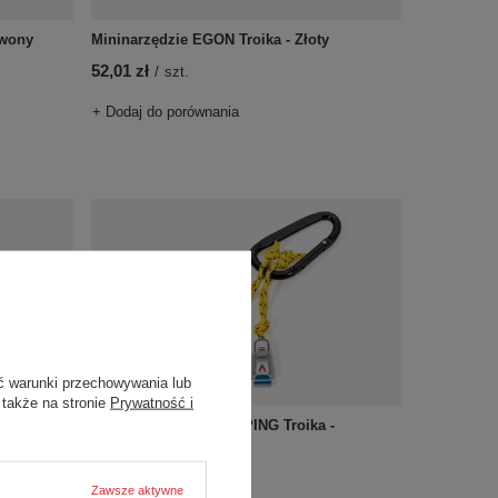
rwony
Mininarzędzie EGON Troika - Złoty
52,01 zł
/
szt.
+ Dodaj do porównania
ć warunki przechowywania lub
 także na stronie
Prywatność i
Brelok do kluczy CAMPING Troika -
WORLD
Wielokolorowy
69,64 zł
/
szt.
Zawsze aktywne