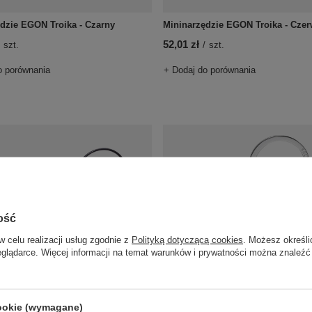
dzie EGON Troika - Czarny
Mininarzędzie EGON Troika - Cze
52,01 zł
szt.
/
szt.
o porównania
+ Dodaj do porównania
ość
w celu realizacji usług zgodnie z
Polityką dotyczącą cookies
. Możesz określi
eglądarce. Więcej informacji na temat warunków i prywatności można znaleźć
ędzie TOOLINATOR Troika - Czarny
Brelok do kluczy AROUND THE 
Troika - Stalowy
szt.
47,60 zł
cookie (wymagane)
/
szt.