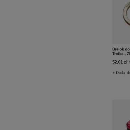
Brelok d
Troika - Z
52,01 zł
/
+ Dodaj d