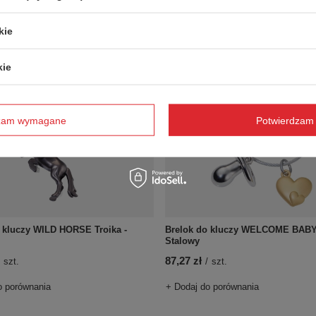
o porównania
+ Dodaj do porównania
kie
kie
dzam wymagane
Potwierdzam 
 kluczy WILD HORSE Troika -
Brelok do kluczy WELCOME BABY 
Stalowy
87,27 zł
szt.
/
szt.
o porównania
+ Dodaj do porównania