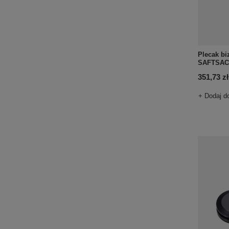
Plecak b
SAFTSACK 
351,73 zł
+ Dodaj d