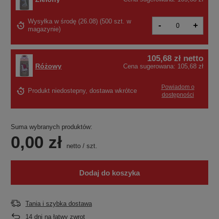
Wysyłka
w środę (26.08)
(
500 szt. w
-
+
magazynie
)
105,68 zł
netto
Różowy
Cena sugerowana:
105,68 zł
Powiadom o
Produkt niedostepny, dostawa wkrótce
dostępności
Suma wybranych produktów:
0,00 zł
netto
/
szt.
Dodaj do koszyka
Tania i szybka dostawa
14
dni na łatwy zwrot