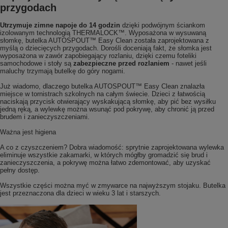
przygodach
Utrzymuje zimne napoje do 14 godzin
dzięki podwójnym ściankom
izolowanym technologią THERMALOCK™. Wyposażona w wysuwaną
słomkę, butelka AUTOSPOUT™ Easy Clean została zaprojektowana z
myślą o dziecięcych przygodach. Dorośli doceniają fakt, że słomka jest
wyposażona w zawór zapobiegający rozlaniu, dzięki czemu foteliki
samochodowe i stoły są
zabezpieczne przed rozlaniem
- nawet jeśli
maluchy trzymają butelkę do góry nogami.
Już wiadomo, dlaczego butelka AUTOSPOUT™ Easy Clean znalazła
miejsce w tornistrach szkolnych na całym świecie. Dzieci z łatwością
naciskają przycisk otwierający wyskakującą słomkę, aby pić bez wysiłku
jedną ręką, a wylewkę można wsunąć pod pokrywę, aby chronić ją przed
brudem i zanieczyszczeniami.
Ważna jest higiena
A co z czyszczeniem? Dobra wiadomość: sprytnie zaprojektowana wylewka
eliminuje wszystkie zakamarki, w których mógłby gromadzić się brud i
zanieczyszczenia, a pokrywę można łatwo zdemontować, aby uzyskać
pełny dostęp.
Wszystkie części można myć w zmywarce na najwyższym stojaku. Butelka
jest przeznaczona dla dzieci w wieku 3 lat i starszych.