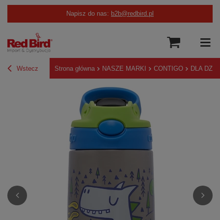
Napisz do nas:
b2b@redbird.pl
Wstecz
Strona główna
NASZE MARKI
CONTIGO
DLA DZIE