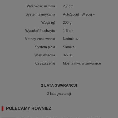
Wysokość ustnika
2,7 cm
System zamykania
AutoSpout
Więcej
Waga (g)
200 g
Wysokość uchwytu
1,6 cm
Metody znakowania
Nadruk uv
System picia
Słomka
Wiek dziecka
3-5 lat
Czyszczenie
Można myć w zmywarce
2 LATA GWARANCJI
2 lata gwarancji
POLECAMY RÓWNIEŻ