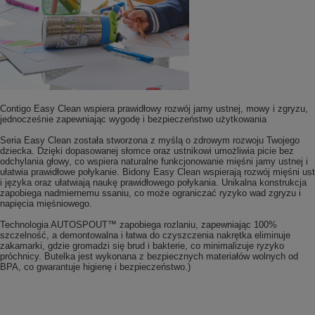
Contigo Easy Clean wspiera prawidłowy rozwój jamy ustnej, mowy i zgryzu,
jednocześnie zapewniając wygodę i bezpieczeństwo użytkowania
Seria Easy Clean została stworzona z myślą o zdrowym rozwoju Twojego
dziecka. Dzięki dopasowanej słomce oraz ustnikowi umożliwia picie bez
odchylania głowy, co wspiera naturalne funkcjonowanie mięśni jamy ustnej i
ułatwia prawidłowe połykanie. Bidony Easy Clean wspierają rozwój mięśni ust
i języka oraz ułatwiają naukę prawidłowego połykania. Unikalna konstrukcja
zapobiega nadmiernemu ssaniu, co może ograniczać ryzyko wad zgryzu i
napięcia mięśniowego.
Technologia AUTOSPOUT™ zapobiega rozlaniu, zapewniając 100%
szczelność, a demontowalna i łatwa do czyszczenia nakrętka eliminuje
zakamarki, gdzie gromadzi się brud i bakterie, co minimalizuje ryzyko
próchnicy. Butelka jest wykonana z bezpiecznych materiałów wolnych od
BPA, co gwarantuje higienę i bezpieczeństwo.)