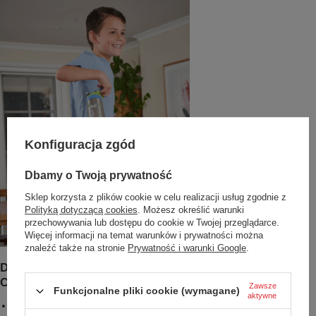
Konfiguracja zgód
Dbamy o Twoją prywatność
Sklep korzysta z plików cookie w celu realizacji usług zgodnie z
Polityką dotyczącą cookies
. Możesz określić warunki
przechowywania lub dostępu do cookie w Twojej przeglądarce.
Więcej informacji na temat warunków i prywatności można
znaleźć także na stronie
Prywatność i warunki Google
.
Dodatkowe zalety Butelki termicznej Contigo Easy
Clean
Zawsze
Funkcjonalne pliki cookie (wymagane)
aktywne
Technologia AUTOSPOUT™ i zawór zapobiegający rozlaniu zapewniają