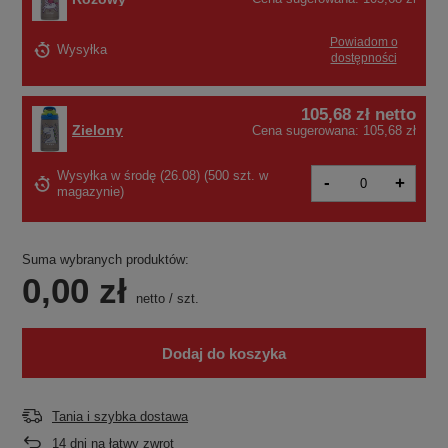
Powiadom o
Wysyłka
dostępności
105,68 zł
netto
Zielony
Cena sugerowana:
105,68 zł
Wysyłka
w środę (26.08)
(500 szt. w
-
+
magazynie)
Suma wybranych produktów:
0,00 zł
netto
/
szt.
Dodaj do koszyka
Tania i szybka dostawa
14
dni na łatwy zwrot