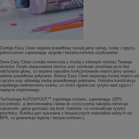
Contigo Easy Clean wspiera prawidłowy rozwój jamy ustnej, mowy i zgryzu,
jednocześnie zapewniając wygodę i bezpieczeństwo użytkowania
Seria Easy Clean została stworzona z myślą o zdrowym rozwoju Twojego
dziecka. Dzięki dopasowanej słomce oraz ustnikowi umożliwia picie bez
odchylania głowy, co wspiera naturalne funkcjonowanie mięśni jamy ustnej i
ułatwia prawidłowe połykanie. Bidony Easy Clean wspierają rozwój mięśni ust
i języka oraz ułatwiają naukę prawidłowego połykania. Unikalna konstrukcja
zapobiega nadmiernemu ssaniu, co może ograniczać ryzyko wad zgryzu i
napięcia mięśniowego.
Technologia AUTOSPOUT™ zapobiega rozlaniu, zapewniając 100%
szczelność, a demontowalna i łatwa do czyszczenia nakrętka eliminuje
zakamarki, gdzie gromadzi się brud i bakterie, co minimalizuje ryzyko
próchnicy. Butelka jest wykonana z bezpiecznych materiałów wolnych od
BPA, co gwarantuje higienę i bezpieczeństwo.)