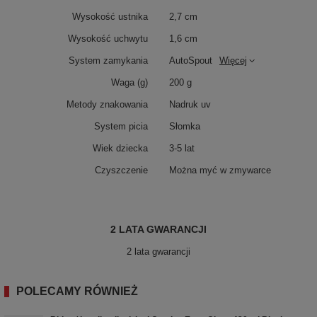
Wysokość ustnika
2,7 cm
Wysokość uchwytu
1,6 cm
System zamykania
AutoSpout
Więcej
Waga (g)
200 g
Metody znakowania
Nadruk uv
System picia
Słomka
Wiek dziecka
3-5 lat
Czyszczenie
Można myć w zmywarce
2 LATA GWARANCJI
2 lata gwarancji
POLECAMY RÓWNIEŻ