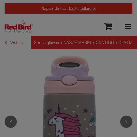
Napisz do nas:
b2b@redbird.pl
Wstecz
Strona główna
NASZE MARKI
CONTIGO
DLA DZIE