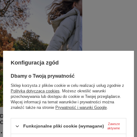
Konfiguracja zgód
Dbamy o Twoją prywatność
Sklep korzysta z plików cookie w celu realizacji usług zgodnie z
Polityką dotyczącą cookies
. Możesz określić warunki
przechowywania lub dostępu do cookie w Twojej przeglądarce.
Więcej informacji na temat warunków i prywatności można
znaleźć także na stronie
Prywatność i warunki Google
.
Dodatkowe zalety Butelki termicznej Contigo Easy
Clean
Zawsze
Funkcjonalne pliki cookie (wymagane)
aktywne
Technologia AUTOSPOUT™ i zawór zapobiegający rozlaniu zapewniają