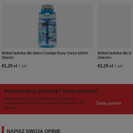
Bidon/ butelka dla dzieci Contigo Easy Clean 420ml
Bidon/ butelka dla d
Sharks
Unicorn
81,29 zł
81,29 zł
/
szt.
/
szt.
Potrzebujesz pomocy? Masz pytania?
Zadaj pytanie a my odpowiemy niezwłocznie,
Zadaj pytanie
najciekawsze pytania i odpowiedzi publikując dla
innych.
NAPISZ SWOJĄ OPINIĘ