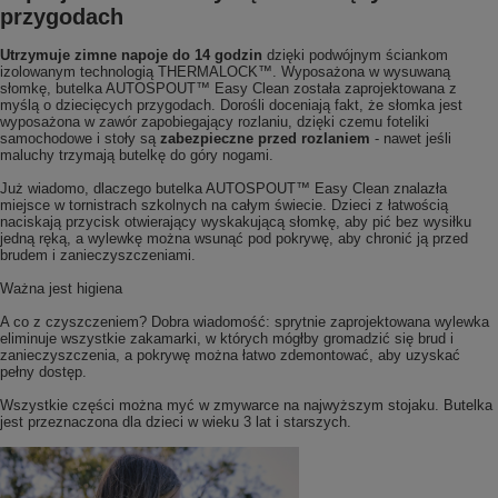
przygodach
Utrzymuje zimne napoje do 14 godzin
dzięki podwójnym ściankom
izolowanym technologią THERMALOCK™. Wyposażona w wysuwaną
słomkę, butelka AUTOSPOUT™ Easy Clean została zaprojektowana z
myślą o dziecięcych przygodach. Dorośli doceniają fakt, że słomka jest
wyposażona w zawór zapobiegający rozlaniu, dzięki czemu foteliki
samochodowe i stoły są
zabezpieczne przed rozlaniem
- nawet jeśli
maluchy trzymają butelkę do góry nogami.
Już wiadomo, dlaczego butelka AUTOSPOUT™ Easy Clean znalazła
miejsce w tornistrach szkolnych na całym świecie. Dzieci z łatwością
naciskają przycisk otwierający wyskakującą słomkę, aby pić bez wysiłku
jedną ręką, a wylewkę można wsunąć pod pokrywę, aby chronić ją przed
brudem i zanieczyszczeniami.
Ważna jest higiena
A co z czyszczeniem? Dobra wiadomość: sprytnie zaprojektowana wylewka
eliminuje wszystkie zakamarki, w których mógłby gromadzić się brud i
zanieczyszczenia, a pokrywę można łatwo zdemontować, aby uzyskać
pełny dostęp.
Wszystkie części można myć w zmywarce na najwyższym stojaku. Butelka
jest przeznaczona dla dzieci w wieku 3 lat i starszych.