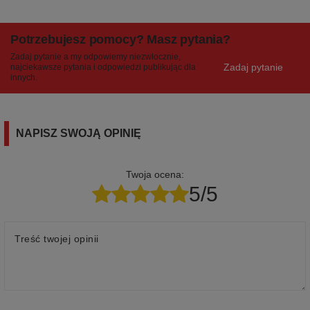
Potrzebujesz pomocy? Masz pytania?
Zadaj pytanie a my odpowiemy niezwłocznie,
Zadaj pytanie
najciekawsze pytania i odpowiedzi publikując dla
innych.
NAPISZ SWOJĄ OPINIĘ
Twoja ocena:
5/5
Treść twojej opinii