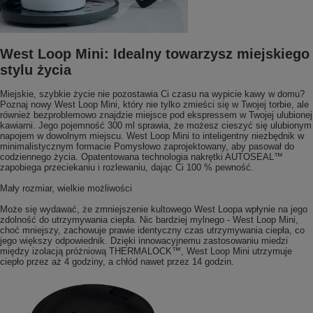
West Loop Mini: Idealny towarzysz miejskiego
stylu życia
Miejskie, szybkie życie nie pozostawia Ci czasu na wypicie kawy w domu?
Poznaj nowy West Loop Mini, który nie tylko zmieści się w Twojej torbie, ale
również bezproblemowo znajdzie miejsce pod ekspressem w Twojej ulubionej
kawiarni. Jego pojemność 300 ml sprawia, że możesz cieszyć się ulubionym
napojem w dowolnym miejscu. West Loop Mini to inteligentny niezbędnik w
minimalistycznym formacie Pomysłowo zaprojektowany, aby pasował do
codziennego życia. Opatentowana technologia nakrętki AUTOSEAL™
zapobiega przeciekaniu i rozlewaniu, dając Ci 100 % pewność.
Mały rozmiar, wielkie możliwości
Może się wydawać, że zmniejszenie kultowego West Loopa wpłynie na jego
zdolność do utrzymywania ciepła. Nic bardziej mylnego - West Loop Mini,
choć mniejszy, zachowuje prawie identyczny czas utrzymywania ciepła, co
jego większy odpowiednik. Dzięki innowacyjnemu zastosowaniu miedzi
między izolacją próżniową THERMALOCK™, West Loop Mini utrzymuje
ciepło przez aż 4 godziny, a chłód nawet przez 14 godzin.