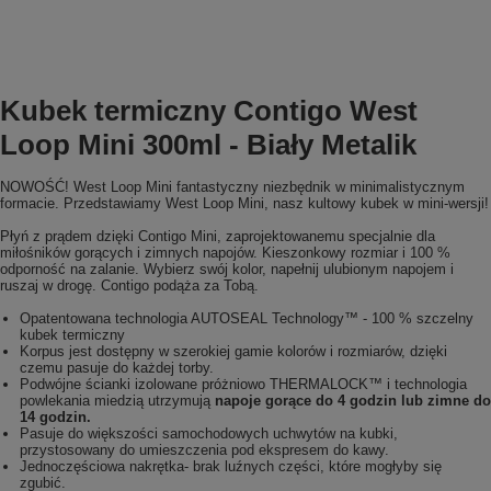
Kubek termiczny Contigo West
Loop Mini 300ml - Biały Metalik
NOWOŚĆ! West Loop Mini fantastyczny niezbędnik w minimalistycznym
formacie. Przedstawiamy West Loop Mini, nasz kultowy kubek w mini-wersji!
Płyń z prądem dzięki Contigo Mini, zaprojektowanemu specjalnie dla
miłośników gorących i zimnych napojów. Kieszonkowy rozmiar i 100 %
odporność na zalanie. Wybierz swój kolor, napełnij ulubionym napojem i
ruszaj w drogę. Contigo podąża za Tobą.
Opatentowana technologia AUTOSEAL Technology™ - 100 % szczelny
kubek termiczny
Korpus jest dostępny w szerokiej gamie kolorów i rozmiarów, dzięki
czemu pasuje do każdej torby.
Podwójne ścianki izolowane próżniowo THERMALOCK™ i technologia
powlekania miedzią utrzymują
napoje gorące do 4 godzin lub zimne do
14 godzin.
Pasuje do większości samochodowych uchwytów na kubki,
przystosowany do umieszczenia pod ekspresem do kawy.
Jednoczęściowa nakrętka- brak luźnych części, które mogłyby się
zgubić.