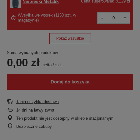
Niebieski Metalik
Cena sugerowana:
81,29 zł
Wysyłka
we wtorek
(1150 szt. w
-
+
magazynie)
Pokaż wszystkie
Suma wybranych produktów:
0,00 zł
netto
/
szt.
Dodaj do koszyka
Tania i szybka dostawa
14
dni na łatwy zwrot
Ten produkt nie jest dostępny w sklepie stacjonarnym
Bezpieczne zakupy