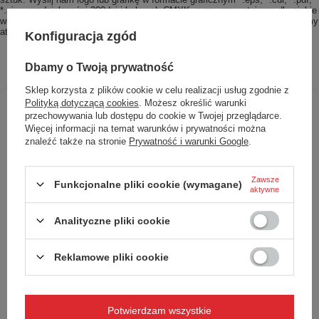
*.ai, w rozdzielczości 300dpi i kolorach CMYK, a my przygotujemy dla ciebie
wizualizację. Wyślij zapytanie na adres
b2b@redbird.pl
, a my przygotujemy
atrakcyjną cenę i wizualizację Twojego kubka.
Konfiguracja zgód
Dbamy o Twoją prywatność
Sklep korzysta z plików cookie w celu realizacji usług zgodnie z
Polityką dotyczącą cookies
. Możesz określić warunki
przechowywania lub dostępu do cookie w Twojej przeglądarce.
Więcej informacji na temat warunków i prywatności można
znaleźć także na stronie
Prywatność i warunki Google
.
Zawsze
Funkcjonalne pliki cookie (wymagane)
aktywne
Analityczne pliki cookie
Reklamowe pliki cookie
Kubek termiczny Contigo West Loop Mini 300ml -
biały metalik
Potwierdzam wszystkie