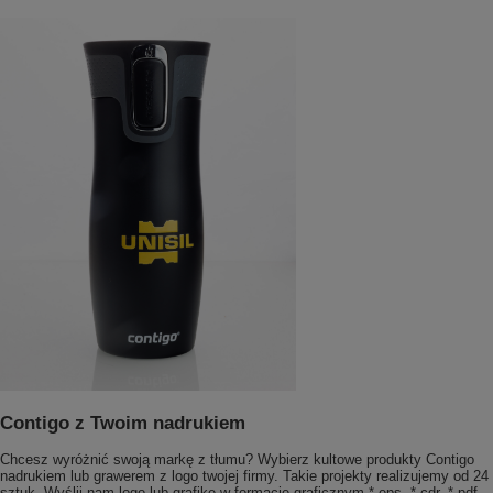
Contigo z Twoim nadrukiem
Chcesz wyróżnić swoją markę z tłumu? Wybierz kultowe produkty Contigo
nadrukiem lub grawerem z logo twojej firmy. Takie projekty realizujemy od 24
sztuk. Wyślij nam logo lub grafikę w formacie graficznym *.eps, *.cdr, *.pdf,