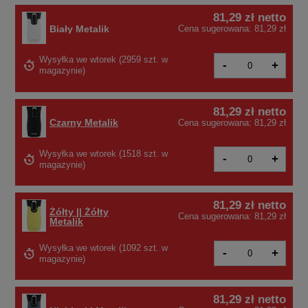
81,29 zł
netto
Biały Metalik
Cena sugerowana:
81,29 zł
Wysyłka
we wtorek
(
2959 szt. w
-
+
magazynie
)
81,29 zł
netto
Czarny Metalik
Cena sugerowana:
81,29 zł
Wysyłka
we wtorek
(1518 szt. w
-
+
magazynie)
81,29 zł
netto
Żółty || Żółty
Cena sugerowana:
81,29 zł
Metalik
Wysyłka
we wtorek
(1092 szt. w
-
+
magazynie)
81,29 zł
netto