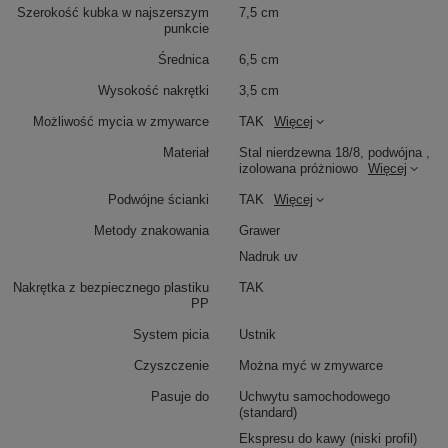
Szerokość kubka w najszerszym
7,5 cm
punkcie
Średnica
6,5 cm
Wysokość nakrętki
3,5 cm
Możliwość mycia w zmywarce
TAK
Więcej
Materiał
Stal nierdzewna 18/8, podwójna ,
izolowana próżniowo
Więcej
Podwójne ścianki
TAK
Więcej
Metody znakowania
Grawer
Nadruk uv
Nakrętka z bezpiecznego plastiku
TAK
PP
System picia
Ustnik
Czyszczenie
Można myć w zmywarce
Pasuje do
Uchwytu samochodowego
(standard)
Ekspresu do kawy (niski profil)