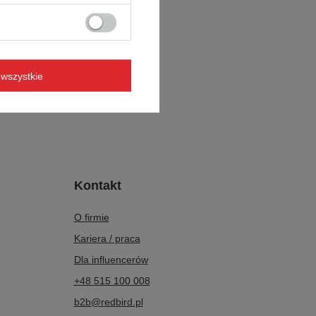
wszystkie
Kontakt
O firmie
Kariera / praca
Dla influencerów
+48 515 100 008
b2b@redbird.pl