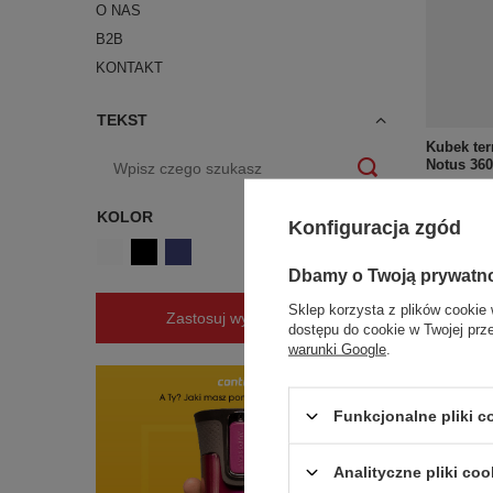
O NAS
B2B
KONTAKT
TEKST
Kubek ter
Notus 360
73,16 zł
/
KOLOR
Konfiguracja zgód
+ Dodaj d
Dbamy o Twoją prywatn
Sklep korzysta z plików cookie 
Zastosuj wybrane filtry
dostępu do cookie w Twojej prz
warunki Google
.
Funkcjonalne pliki 
Analityczne pliki coo