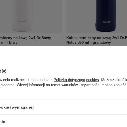
miczny na kawę 2w1 Dr.Bacty
Kubek termiczny na kawę 2w1 Dr.
 ml - biały
Notus 360 ml - granatowy
73,16 zł
szt.
/
szt.
o porównania
+ Dodaj do porównania
ość
w celu realizacji usług zgodnie z
Polityką dotyczącą cookies
. Możesz określi
eglądarce. Więcej informacji na temat warunków i prywatności można znaleźć
cookie (wymagane)
kie