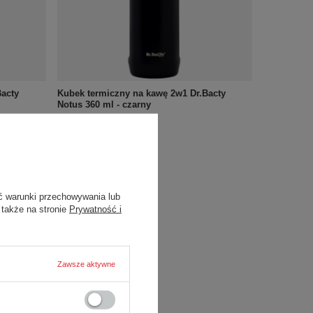
Bacty
Kubek termiczny na kawę 2w1 Dr.Bacty
Notus 360 ml - czarny
73,16 zł
/
szt.
+ Dodaj do porównania
ć warunki przechowywania lub
 także na stronie
Prywatność i
Zawsze aktywne