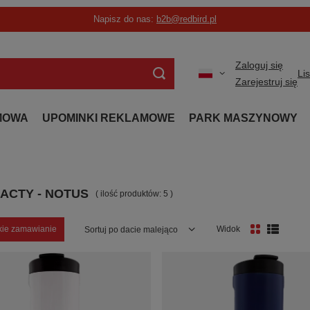
Napisz do nas:
b2b@redbird.pl
Zaloguj się
Li
Zarejestruj się
MOWA
UPOMINKI REKLAMOWE
PARK MASZYNOWY
ACTY - NOTUS
( ilość produktów:
5
)
kie zamawianie
Widok
Zmień sortowanie
Sortuj po dacie malejąco