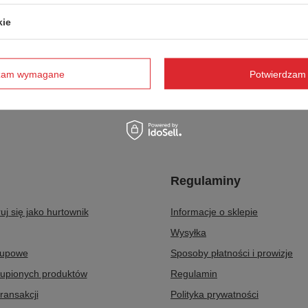
kie
rmiczny z grawerem indywidualnym
Kubek termiczny z nadrukiem
indywidualnym - Notus
73,16 zł
dzam wymagane
Potwierdzam 
szt.
/
szt.
o porównania
+ Dodaj do porównania
Regulaminy
uj się jako hurtownik
Informacje o sklepie
Wysyłka
kupowe
Sposoby płatności i prowizje
kupionych produktów
Regulamin
transakcji
Polityka prywatności