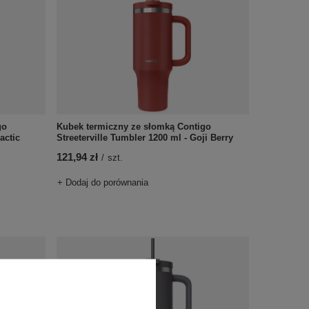
go
Kubek termiczny ze słomką Contigo
actic
Streeterville Tumbler 1200 ml - Goji Berry
121,94 zł
/
szt.
+ Dodaj do porównania