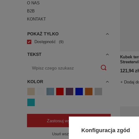
O NAS
B2B
KONTAKT
POKAŻ TYLKO
Dostępność
9
TEKST
Kubek te
Streeterv
121,94 zł
KOLOR
+ Dodaj d
Zastosuj wybrane filtry
Konfiguracja zgód
Usuń wszystkie filtry