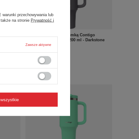
ć warunki przechowywania lub
 także na stronie
Prywatność i
go
Kubek termiczny ze słomką Contigo
t
Streeterville Tumbler 1200 ml - Darkstone
Zawsze aktywne
121,94 zł
/
szt.
+ Dodaj do porównania
wszystkie