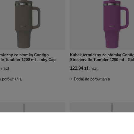
rmiczny ze słomką Contigo
Kubek termiczny ze słomką Conti
ille Tumbler 1200 ml - Inky Cap
Streeterville Tumbler 1200 ml - Gal
121,94 zł
/
szt.
/
szt.
o porównania
+ Dodaj do porównania