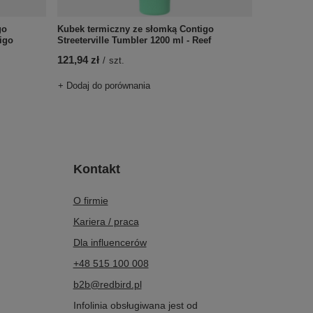
go
Kubek termiczny ze słomką Contigo
digo
Streeterville Tumbler 1200 ml - Reef
121,94 zł
/
szt.
+ Dodaj do porównania
Kontakt
O firmie
Kariera / praca
Dla influencerów
+48 515 100 008
b2b@redbird.pl
Infolinia obsługiwana jest od