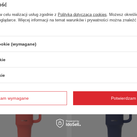
ość
w celu realizacji usług zgodnie z
Polityką dotyczącą cookies
. Możesz określi
eglądarce. Więcej informacji na temat warunków i prywatności można znaleźć
rmiczny ze słomką Contigo
Kubek termiczny ze słomką Conti
lle Tumbler 1200 ml - Glacier
Streeterville Tumbler 1200 ml - Sal
cookie (wymagane)
121,94 zł
/
szt.
/
szt.
o porównania
+ Dodaj do porównania
kie
kie
dzam wymagane
Potwierdzam 