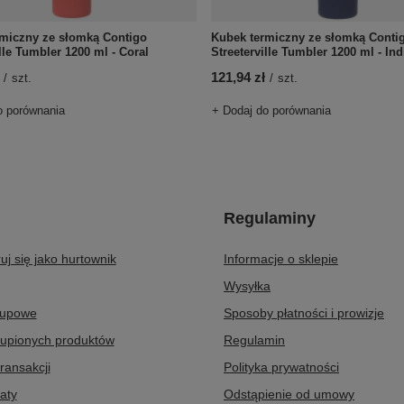
rmiczny ze słomką Contigo
Kubek termiczny ze słomką Conti
ille Tumbler 1200 ml - Coral
Streeterville Tumbler 1200 ml - In
121,94 zł
/
szt.
/
szt.
o porównania
+ Dodaj do porównania
Regulaminy
uj się jako hurtownik
Informacje o sklepie
Wysyłka
kupowe
Sposoby płatności i prowizje
kupionych produktów
Regulamin
transakcji
Polityka prywatności
aty
Odstąpienie od umowy