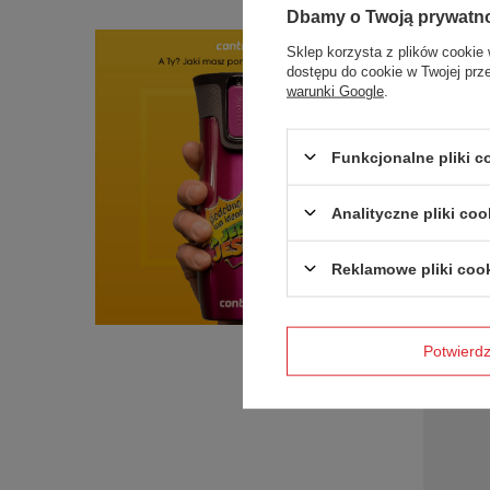
Dbamy o Twoją prywatn
Sklep korzysta z plików cookie 
dostępu do cookie w Twojej prz
warunki Google
.
Kubek te
Streetervi
Funkcjonalne pliki 
121,94 zł
+ Dodaj d
Analityczne pliki coo
Reklamowe pliki coo
Potwier