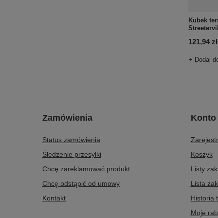
Kubek te
Streeterv
121,94 zł
+ Dodaj d
Zamówienia
Konto
Status zamówienia
Zarejestr
Śledzenie przesyłki
Koszyk
Chcę zareklamować produkt
Listy za
Chcę odstąpić od umowy
Lista za
Kontakt
Historia 
Moje rab