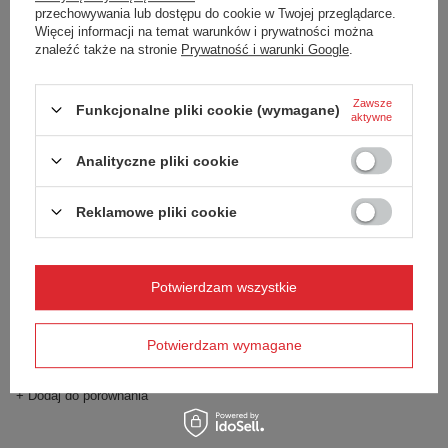
przechowywania lub dostępu do cookie w Twojej przeglądarce.
Tumbler 720ml z grawerem - Coral
Tumbler 720ml z grawerem - Brown
Sugar
Więcej informacji na temat warunków i prywatności można
105,68 zł
/
szt.
znaleźć także na stronie
Prywatność i warunki Google
.
105,68 zł
/
szt.
+ Dodaj do porównania
+ Dodaj do porównania
Zawsze
Funkcjonalne pliki cookie (wymagane)
aktywne
Analityczne pliki cookie
Reklamowe pliki cookie
Potwierdzam wszystkie
Kubek termiczny ze słomką Luxe
Tumbler 720ml z grawerem - Salt
Potwierdzam wymagane
105,68 zł
/
szt.
+ Dodaj do porównania