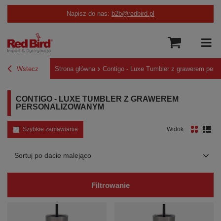
Napisz do nas:
b2b@redbird.pl
Wstecz
Strona główna
Contigo - Luxe Tumbler z grawerem per
CONTIGO - LUXE TUMBLER Z GRAWEREM
PERSONALIZOWANYM
Szybkie zamawianie
Widok
Zmień sortowanie
Sortuj po dacie malejąco
Filtrowanie