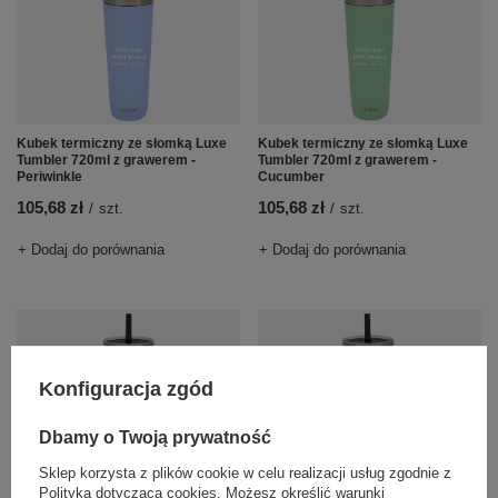
Kubek termiczny ze słomką Luxe
Kubek termiczny ze słomką Luxe
Tumbler 720ml z grawerem -
Tumbler 720ml z grawerem -
Periwinkle
Cucumber
105,68 zł
105,68 zł
/
szt.
/
szt.
+ Dodaj do porównania
+ Dodaj do porównania
Konfiguracja zgód
Dbamy o Twoją prywatność
Sklep korzysta z plików cookie w celu realizacji usług zgodnie z
Polityką dotyczącą cookies
. Możesz określić warunki
Kubek termiczny ze słomką Luxe
Kubek termiczny ze słomką Luxe