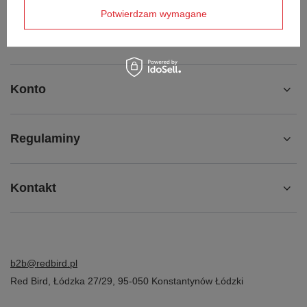
Potwierdzam wymagane
Chcę odstąpić od umowy
Kontakt
Konto
Regulaminy
Kontakt
b2b@redbird.pl
Red Bird
,
Łódzka 27/29
,
95-050
Konstantynów Łódzki