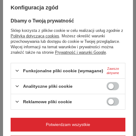
Konfiguracja zgód
Dbamy o Twoją prywatność
CHWILOWO NIEDOSTĘPNY
CHWILOWO NIEDOSTĘPNY
Sklep korzysta z plików cookie w celu realizacji usług zgodnie z
Kubek termiczny Contigo Pinnacle
Kubek termiczny Contigo Pinnacle
Polityką dotyczącą cookies
. Możesz określić warunki
Couture 420ml - Blonde Wood
Couture 420ml - White Marble
przechowywania lub dostępu do cookie w Twojej przeglądarce.
Więcej informacji na temat warunków i prywatności można
138,20 zł
130,07 zł
/
szt.
/
szt.
znaleźć także na stronie
Prywatność i warunki Google
.
+ Dodaj do porównania
+ Dodaj do porównania
Zawsze
Funkcjonalne pliki cookie (wymagane)
aktywne
Analityczne pliki cookie
Zamówienia
Reklamowe pliki cookie
Status zamówienia
Śledzenie przesyłki
Potwierdzam wszystkie
Chcę zareklamować produkt