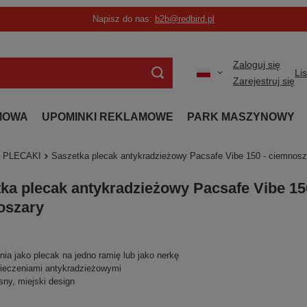
Napisz do nas:
b2b@redbird.pl
Zaloguj się
Li
Zarejestruj się
MOWA
UPOMINKI REKLAMOWE
PARK MASZYNOWY
PLECAKI
Saszetka plecak antykradzieżowy Pacsafe Vibe 150 - ciemnosz
ka plecak antykradzieżowy Pacsafe Vibe 15
oszary
ia jako plecak na jedno ramię lub jako nerkę
ieczeniami antykradzieżowymi
ny, miejski design