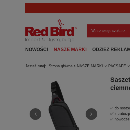
NOWOŚCI
NASZE MARKI
ODZIEŻ REKLA
Jesteś tutaj:
Strona główna
NASZE MARKI
PACSAFE
Saszet
ciemn
✅ do noszen
✅ z zabezp
✅ nowoczes