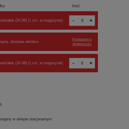
łka
Ilość
-
+
edziałek (24.08)
(
1 szt. w magazynie
)
Powiadom o
tepny, dostawa wkrótce
dostępności
-
+
edziałek (24.08)
(1 szt. w magazynie)
a
dostępny w sklepie stacjonarnym