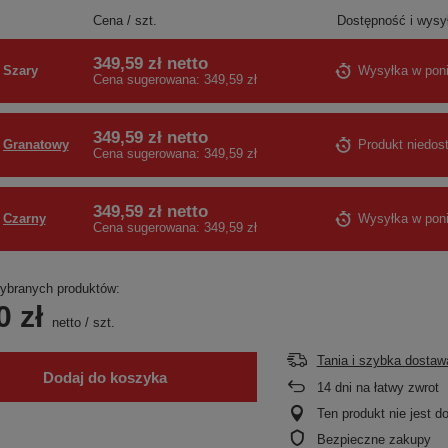
Cena / szt.
Dostępność i wysy
349,59 zł
netto
Szary
Wysyłka
w poni
Cena sugerowana:
349,59 zł
349,59 zł
netto
Granatowy
Produkt niedos
Cena sugerowana:
349,59 zł
349,59 zł
netto
Czarny
Wysyłka
w poni
Cena sugerowana:
349,59 zł
branych produktów:
0 zł
netto
/
szt.
Tania i szybka dostaw
Dodaj do koszyka
14
dni na łatwy zwrot
Ten produkt nie jest 
Bezpieczne zakupy