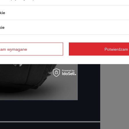
kie
kie
dzam wymagane
Potwierdzam 