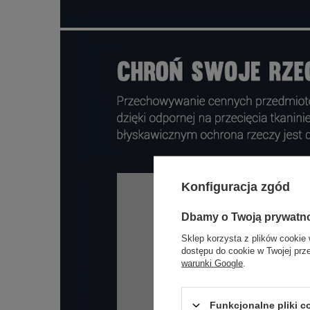
Konfiguracja zgód
Dbamy o Twoją prywatn
Sklep korzysta z plików cookie 
dostępu do cookie w Twojej prz
warunki Google
.
Funkcjonalne pliki 