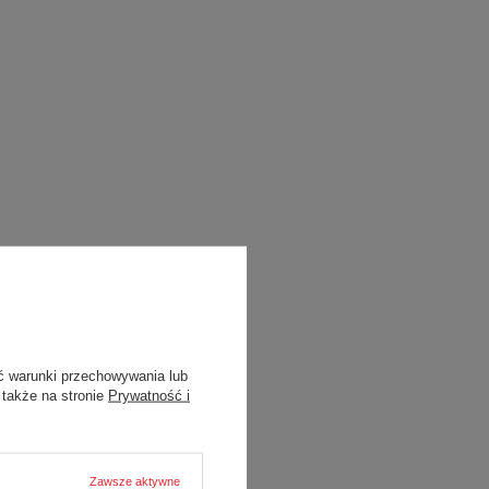
ć warunki przechowywania lub
 także na stronie
Prywatność i
Zawsze aktywne