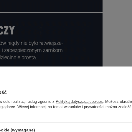
ość
w celu realizacji usług zgodnie z
Polityką dotyczącą cookies
. Możesz określi
eglądarce. Więcej informacji na temat warunków i prywatności można znaleźć
cookie (wymagane)