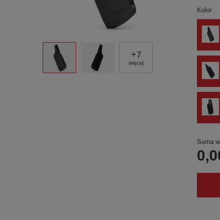
Kolor
+
7
więcej
Suma wy
0,0