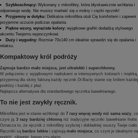
Szybkoschnący:
Wykonany z mikrofibry, która błyskawicznie wchłania i
odparowuje wodę. Nie musisz martwić się o mokry i ciężki ręcznik!
Przyjemny w dotyku:
Delikatna mikrofibra otuli Cię komfortem i zapewni
przyjemne uczucie podczas opalania.
Piękne wzory, wyraziste kolory:
wyjątkowe grafiki dodadzą stylowego
akcentu Twojemu wypoczynkowi.
Duży i wygodny:
Rozmiar 70x140 cm idealnie sprawdzi się do opalania i
relaksu.
Kompaktowy król podróży
Zajmuje bardzo mało miejsca, jest ultralekki i superchłonny.
W połączeniu z wyjątkowymi nadrukami w intensywnych kolorach i miękką,
przyjemną dla skóry fakturą każdy ręcznik Dr.Bacty stanie się królem każdej
podróży i każdej z plaż.
Najlepsza alternatywa dla standardowego ręcznika bawełnianego.
To nie jest zwykły ręcznik.
Mikrofibra jest w stanie wchłonąć do
7 razy więcej wody niż sama waży
, co
czyni ją
3 razy bardziej chłonną
niż tradycyjne ręczniki bawełniane frotte
Oznacza to, że ręcznik z mikrofibry szybciej i dokładniej osuszy Twoje ciało.
Ręczniki są
bardzo lekkie
i zajmują
mało miejsca
, co czyni je idealnymi n
podróż, siłownię, basen czy plażę.