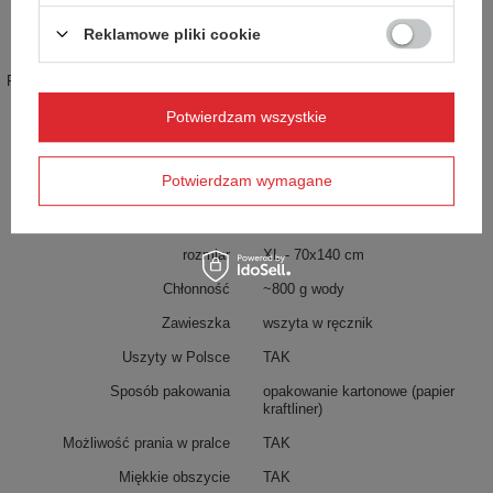
Symbol
DRT-XL-BLUEMOUNTAIN
Reklamowe pliki cookie
Gwarancja
24 miesiące gwarancji
Produkt wprowadzony do obrotu na
TAK
terenie UE przed 13.12.2024
Potwierdzam wszystkie
Informacje o bezpieczeństwie
Ręcznik
Więcej
Potwierdzam wymagane
Parametry
rozmiar
XL - 70x140 cm
Chłonność
~800 g wody
Zawieszka
wszyta w ręcznik
Uszyty w Polsce
TAK
Sposób pakowania
opakowanie kartonowe (papier
kraftliner)
Możliwość prania w pralce
TAK
Miękkie obszycie
TAK