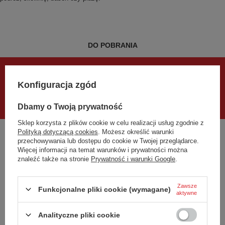
DO POBRANIA
Zasoby dotyczące bezpieczeństwa i produktów
Konfiguracja zgód
User manual
Instrukcja-ręcznik-Dr.Bacty
Dbamy o Twoją prywatność
Sklep korzysta z plików cookie w celu realizacji usług zgodnie z
Polityką dotyczącą cookies
. Możesz określić warunki
przechowywania lub dostępu do cookie w Twojej przeglądarce.
METODY ZNAKOWANIA PRODUKTU:
Więcej informacji na temat warunków i prywatności można
znaleźć także na stronie
Prywatność i warunki Google
.
Zawsze
Funkcjonalne pliki cookie (wymagane)
Marka
Dr.Bacty
aktywne
Podmiot odpowiedzialny za ten
Red Bird Sp. z o.o.
Więcej
Analityczne pliki cookie
produkt na terenie UE