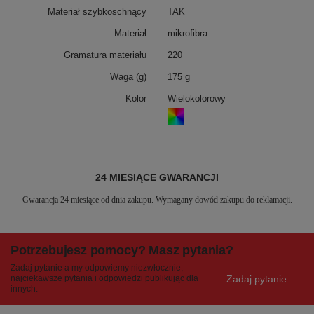
Materiał szybkoschnący
TAK
Materiał
mikrofibra
Gramatura materiału
220
Waga (g)
175 g
Kolor
Wielokolorowy
24 MIESIĄCE GWARANCJI
Gwarancja 24 miesiące od dnia zakupu. Wymagany dowód zakupu do reklamacji.
Potrzebujesz pomocy? Masz pytania?
Zadaj pytanie a my odpowiemy niezwłocznie,
Zadaj pytanie
najciekawsze pytania i odpowiedzi publikując dla
innych.