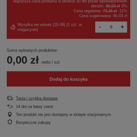
Najniższa cena produktu w okresie 30 dni przed wprowadzeniem
obniżki:
65,03 zł
0%
Cena regularna:
73,16 zł
-11%
Cena sugerowana:
65,03 zł
Wysyłka
we wtorek (25.08)
(
1 szt. w
-
+
magazynie
)
Suma wybranych produktów:
0,00 zł
netto
/
szt.
Dodaj do koszyka
Tania i szybka dostawa
14
dni na łatwy zwrot
Ten produkt nie jest dostępny w sklepie stacjonarnym
Bezpieczne zakupy