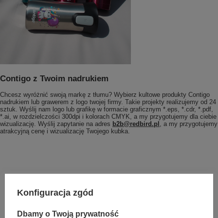
Contigo z Twoim nadrukiem
Chcesz wyróżnić swoją markę z tłumu? Wybierz kultowe produkty Contigo
nadrukiem lub grawerem z logo twojej firmy. Takie projekty realizujemy od 24
sztuk. Wyślij nam logo lub grafikę w formacie graficznym *.eps, *.cdr, *.pdf,
*.ai, w rozdzielczości 300dpi i kolorach CMYK, a my przygotujemy dla ciebie
wizualizację. Wyślij zapytanie na adres
b2b@redbird.pl
, a my przygotujemy
atrakcyjną cenę i wizualizację Twojego kubka.
Konfiguracja zgód
Dbamy o Twoją prywatność