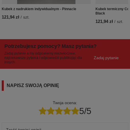
Kubek z nadrukiem indywidualnym - Pinnacle
Kubek termiczny Con
Black
121,94 zł
/
szt.
121,94 zł
/
szt.
Potrzebujesz pomocy? Masz pytania?
Zadaj pytanie a my odpowiemy niezwłocznie,
Zadaj pytanie
najciekawsze pytania i odpowiedzi publikując dla
innych.
NAPISZ SWOJĄ OPINIĘ
Twoja ocena:
5/5
Treść twojej opinii