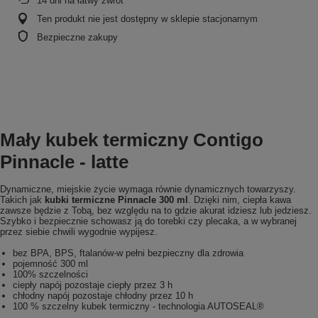
14
dni na łatwy zwrot
Ten produkt nie jest dostępny w sklepie stacjonarnym
Bezpieczne zakupy
Mały kubek termiczny Contigo
Pinnacle - latte
Dynamiczne, miejskie życie wymaga równie dynamicznych towarzyszy.
Takich jak
kubki termiczne Pinnacle 300 ml
. Dzięki nim, ciepła kawa
zawsze będzie z Tobą, bez względu na to gdzie akurat idziesz lub jedziesz.
Szybko i bezpiecznie schowasz ją do torebki czy plecaka, a w wybranej
przez siebie chwili wygodnie wypijesz.
bez BPA, BPS, ftalanów-w pełni bezpieczny dla zdrowia
pojemność 300 ml
100% szczelności
ciepły napój pozostaje ciepły przez 3 h
chłodny napój pozostaje chłodny przez 10 h
100 % szczelny kubek termiczny - technologia AUTOSEAL®