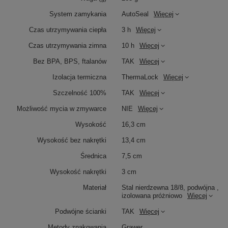
System zamykania
AutoSeal
Więcej
Czas utrzymywania ciepła
3 h
Więcej
Czas utrzymywania zimna
10 h
Więcej
Bez BPA, BPS, ftalanów
TAK
Więcej
Izolacja termiczna
ThermaLock
Więcej
Szczelność 100%
TAK
Więcej
Możliwość mycia w zmywarce
NIE
Więcej
Wysokość
16,3 cm
Wysokość bez nakrętki
13,4 cm
Średnica
7,5 cm
Wysokość nakrętki
3 cm
Materiał
Stal nierdzewna 18/8, podwójna ,
izolowana próżniowo
Więcej
Podwójne ścianki
TAK
Więcej
Metody znakowania
Grawer