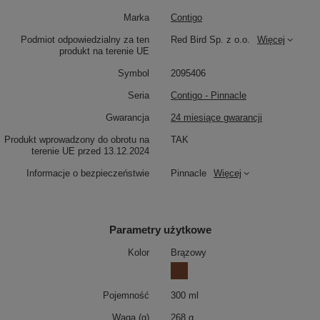
Marka
Contigo
Podmiot odpowiedzialny za ten
Red Bird Sp. z o.o.
Więcej
produkt na terenie UE
Symbol
2095406
Seria
Contigo - Pinnacle
Gwarancja
24 miesiące gwarancji
Produkt wprowadzony do obrotu na
TAK
terenie UE przed 13.12.2024
Informacje o bezpieczeństwie
Pinnacle
Więcej
Parametry użytkowe
Kolor
Brązowy
Pojemność
300 ml
Waga (g)
268 g