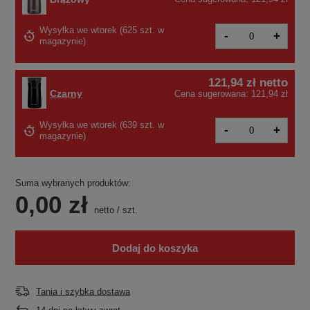
Wysyłka
we wtorek
(
625 szt. w
-
+
magazynie
)
121,94 zł
netto
Czarny
Cena sugerowana:
121,94 zł
Wysyłka
we wtorek
(639 szt. w
-
+
magazynie)
Suma wybranych produktów:
0,00 zł
netto
/
szt.
Dodaj do koszyka
Tania i szybka dostawa