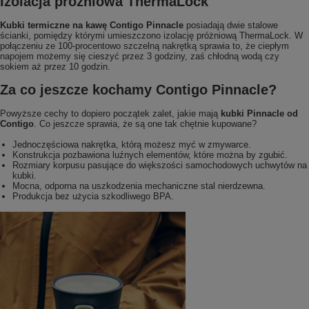
Izolacja próżniowa ThermaLock
Kubki termiczne na kawę Contigo Pinnacle
posiadają dwie stalowe
ścianki, pomiędzy którymi umieszczono izolację próżniową ThermaLock. W
połączeniu ze 100-procentowo szczelną nakrętką sprawia to, że ciepłym
napojem możemy się cieszyć przez 3 godziny, zaś chłodną wodą czy
sokiem aż przez 10 godzin.
Za co jeszcze kochamy Contigo Pinnacle?
Powyższe cechy to dopiero początek zalet, jakie mają
kubki Pinnacle od
Contigo
. Co jeszcze sprawia, że są one tak chętnie kupowane?
Jednoczęściowa nakrętka, którą możesz myć w zmywarce.
Konstrukcja pozbawiona luźnych elementów, które można by zgubić.
Rozmiary korpusu pasujące do większości samochodowych uchwytów na
kubki.
Mocna, odporna na uszkodzenia mechaniczne stal nierdzewna.
Produkcja bez użycia szkodliwego BPA.