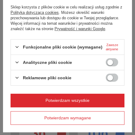
Sklep korzysta z plików cookie w celu realizacji usług zgodnie z
Polityką dotyczącą cookies
. Możesz określić warunki
przechowywania lub dostępu do cookie w Twojej przeglądarce.
Więcej informacji na temat warunków i prywatności można
znaleźć także na stronie
Prywatność i warunki Google
.
Zawsze
Funkcjonalne pliki cookie (wymagane)
aktywne
Analityczne pliki cookie
Kubek termiczny Contigo Pinnacle 300ml Latte
Reklamowe pliki cookie
Czas utrzymywania
Czas utrzymywania
ciepła
zimna
Potwierdzam wszystkie
Potwierdzam wymagane
3h
10h