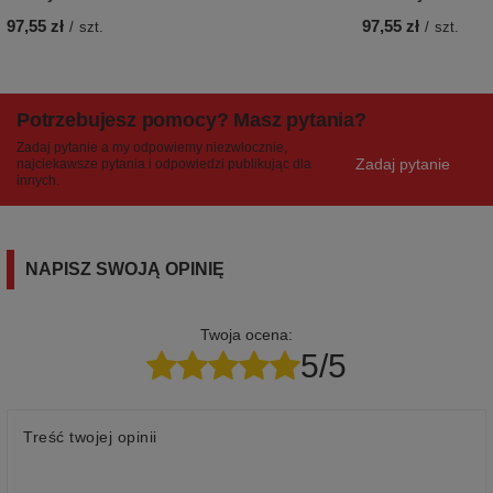
97,55 zł
97,55 zł
/
szt.
/
szt.
Potrzebujesz pomocy? Masz pytania?
Zadaj pytanie a my odpowiemy niezwłocznie,
Zadaj pytanie
najciekawsze pytania i odpowiedzi publikując dla
innych.
NAPISZ SWOJĄ OPINIĘ
Twoja ocena:
5/5
Treść twojej opinii