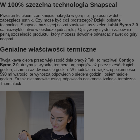
W 100% szczelna technologia Snapseal
Przesuń kciukiem zamknięcie nakrętki w górę i pij, przesuń w dół –
zabezpiecz ustnik. Czy może być coś prostszego? Dzięki opisanej
technologii Snapseal bazującej na zatrzaskowej uszczelce
kubki Byron 2.0
są niezwykle łatwe w obsłudze jedną ręką. Opisywany system zapewnia
pełną szczelność produktu, który możesz dowolnie odwracać nawet do góry
nogami.
Genialne właściwości termiczne
Twoja kawa ciepła przez większość dnia pracy? Tak, to możliwe!
Contigo
Byron 2.0
utrzymuje wysoką temperaturę napojów aż przez sześć długich
godzin, a zimna aż dwanaście godzin. W modelach o większej pojemności
590 ml wartości te wynoszą odpowiednio siedem godzin i osiemnaście
godzin. Za tak niesamowite osiągi odpowiada doskonała izolacja termiczna
Thermalock.