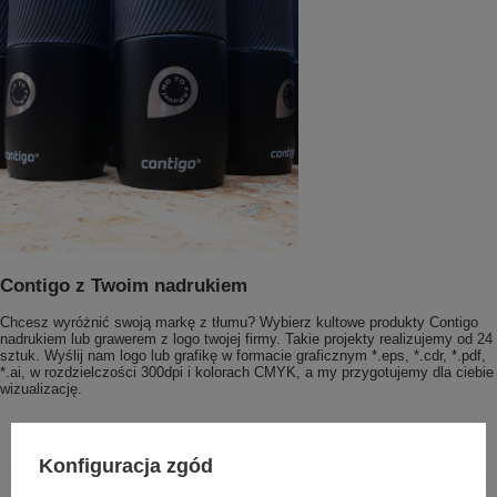
Contigo z Twoim nadrukiem
Chcesz wyróżnić swoją markę z tłumu? Wybierz kultowe produkty Contigo
nadrukiem lub grawerem z logo twojej firmy. Takie projekty realizujemy od 24
sztuk. Wyślij nam logo lub grafikę w formacie graficznym *.eps, *.cdr, *.pdf,
*.ai, w rozdzielczości 300dpi i kolorach CMYK, a my przygotujemy dla ciebie
wizualizację.
Konfiguracja zgód