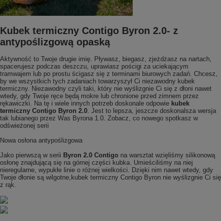
Kubek termiczny Contigo Byron 2.0- z
antypoślizgową opaską
Aktywność to Twoje drugie imię. Pływasz, biegasz, zjeżdżasz na nartach,
spacerujesz podczas deszczu, uprawiasz pościgi za uciekającym
tramwajem lub po prostu ścigasz się z terminami biurowych zadań. Chcesz,
by we wszystkich tych zadaniach towarzyszył Ci niezawodny kubek
termiczny. Niezawodny czyli taki, który nie wyślizgnie Ci się z dłoni nawet
wtedy, gdy Twoje ręce będą mokre lub chronione przed zimnem przez
rękawiczki. Na tę i wiele innych potrzeb doskonale odpowie
kubek
termiczny Contigo Byron 2.0
. Jest to lepsza, jeszcze doskonalsza wersja
tak lubianego przez Was Byrona 1.0. Zobacz, co nowego spotkasz w
odświeżonej serii
Nowa osłona antypoślizgowa
Jako pierwszą w serii
Byron 2.0 Contigo
na warsztat wzięliśmy silikonową
osłonę znajdującą się na górnej części kubka. Umieściliśmy na niej
nieregularne, wypukłe linie o różnej wielkości. Dzięki nim nawet wtedy, gdy
Twoje dłonie są wilgotne,kubek termiczny Contigo Byron nie wyślizgnie Ci się
z rąk.