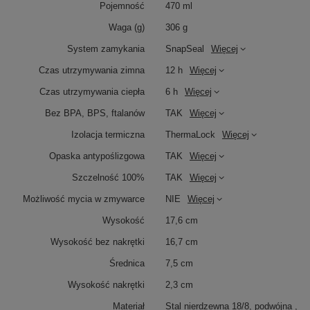
Pojemność
470 ml
Waga (g)
306 g
System zamykania
SnapSeal
Więcej
Czas utrzymywania zimna
12 h
Więcej
Czas utrzymywania ciepła
6 h
Więcej
Bez BPA, BPS, ftalanów
TAK
Więcej
Izolacja termiczna
ThermaLock
Więcej
Opaska antypoślizgowa
TAK
Więcej
Szczelność 100%
TAK
Więcej
Możliwość mycia w zmywarce
NIE
Więcej
Wysokość
17,6 cm
Wysokość bez nakrętki
16,7 cm
Średnica
7,5 cm
Wysokość nakrętki
2,3 cm
Materiał
Stal nierdzewna 18/8, podwójna ,