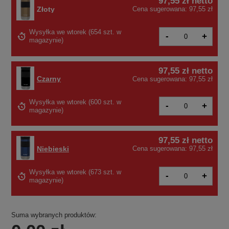
97,55 zł
netto
Złoty
Cena sugerowana:
97,55 zł
Wysyłka
we wtorek
(
654 szt. w
-
+
magazynie
)
97,55 zł
netto
Czarny
Cena sugerowana:
97,55 zł
Wysyłka
we wtorek
(600 szt. w
-
+
magazynie)
97,55 zł
netto
Niebieski
Cena sugerowana:
97,55 zł
Wysyłka
we wtorek
(673 szt. w
-
+
magazynie)
Suma wybranych produktów: