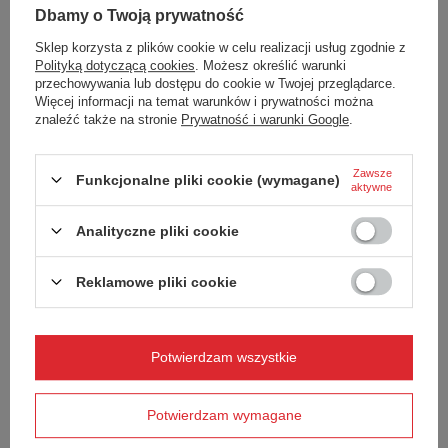
Dbamy o Twoją prywatność
Sklep korzysta z plików cookie w celu realizacji usług zgodnie z
Polityką dotyczącą cookies
. Możesz określić warunki
przechowywania lub dostępu do cookie w Twojej przeglądarce.
Więcej informacji na temat warunków i prywatności można
znaleźć także na stronie
Prywatność i warunki Google
.
Zawsze
Funkcjonalne pliki cookie (wymagane)
aktywne
Analityczne pliki cookie
Kubek termiczny Contigo Byron 2.0 470ml - Złoty
Reklamowe pliki cookie
Czas utrzymywania
Czas utrzymywania
Potwierdzam wszystkie
ciepła
zimna
Potwierdzam wymagane