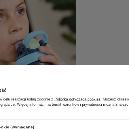
ość
w celu realizacji usług zgodnie z
Polityką dotyczącą cookies
. Możesz określi
eglądarce. Więcej informacji na temat warunków i prywatności można znaleźć
cookie (wymagane)