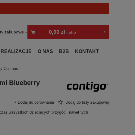
0,00 zł
sty zakupowe
netto
REALIZACJE
O NAS
B2B
KONTAKT
rry Cosmos
 ml Blueberry
+ Dodaj do porównania
Dodaj do listy zakupowej
as wszystkich dziecięcych przygód , nawet tych