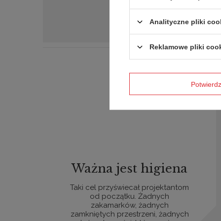
Analityczne pliki coo
Reklamowe pliki coo
Potwier
Ważna jest higiena
Taki cel przyświecał projektantom
od początku. Żadnych
zakamarków, żadnych
zamkniętych przestrzeni, żadnych