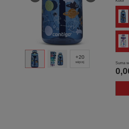
Kolor
+
20
więcej
Suma wy
0,0