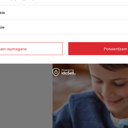
kie
kie
dzam wymagane
Potwierdzam 