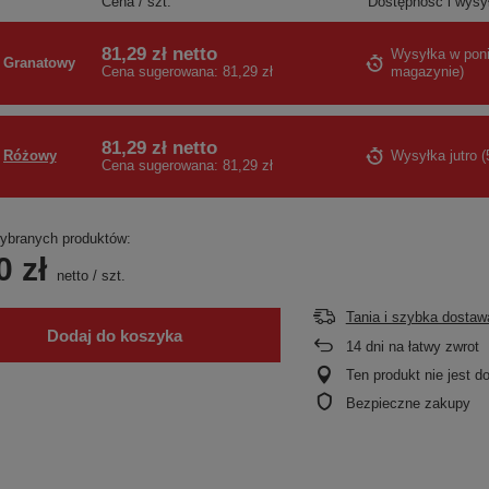
Cena / szt.
Dostępność i wysy
81,29 zł
netto
Wysyłka
w poni
Granatowy
magazynie
)
Cena sugerowana:
81,29 zł
81,29 zł
netto
Różowy
Wysyłka
jutro
(
Cena sugerowana:
81,29 zł
branych produktów:
0 zł
netto
/
szt.
Tania i szybka dostaw
Dodaj do koszyka
14
dni na łatwy zwrot
Ten produkt nie jest 
Bezpieczne zakupy