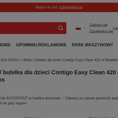
Napisz do nas:
b2b@redbird.pl
Zaloguj się
Li
Zarejestruj się
MOWA
UPOMINKI REKLAMOWE
PARK MASZYNOWY
DLA DZIECI
Bidon / butelka dla dzieci Contigo Easy Clean 420 ml Bluebe
/ butelka dla dzieci Contigo Easy Clean 420
os
Kids AUTOSPOUT to butelka doskonała ✅ Odporny na zalanie pomocnik podcz
h do góry nogami