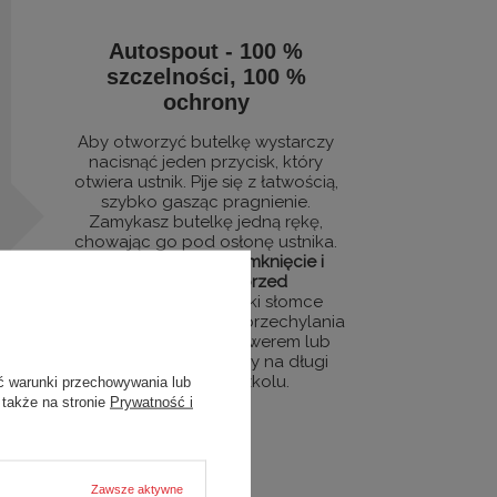
Autospout - 100 %
szczelności, 100 %
ochrony
Aby otworzyć butelkę wystarczy
nacisnąć jeden przycisk, który
otwiera ustnik. Pije się z łatwością,
szybko gasząc pragnienie.
Zamykasz butelkę jedną rękę,
chowając go pod osłonę ustnika.
W 100% szczelne zamknięcie i
100% ochrona przed
zabrudzeniami
. Dzięki słomce
wygodnie się pije bez przechylania
np. podczas jazdy rowerem lub
samochodem. Idealny na długi
dzień w przedszkolu.
ć warunki przechowywania lub
 także na stronie
Prywatność i
Zawsze aktywne