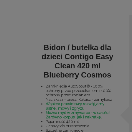
Bidon / butelka dla
dzieci Contigo Easy
Clean 420 ml
Blueberry Cosmos
Zamknięcie AutoSpout® - 100%
ochrony przed przeciekaniem i 100%
ochrony przed rozlaniem.
Naciskasz - pijesz. Klikasz - zamykasz
Wspiera prawidłowy rozwój jamy
ustnej, mowy i zgryzu
Można myć w zmywarce - w całości!
Zarówno korpus , jak i nakrętkę.
Pojemność 420 ml
Uchwyt do przenoszenia
Szczelne zamknięcie