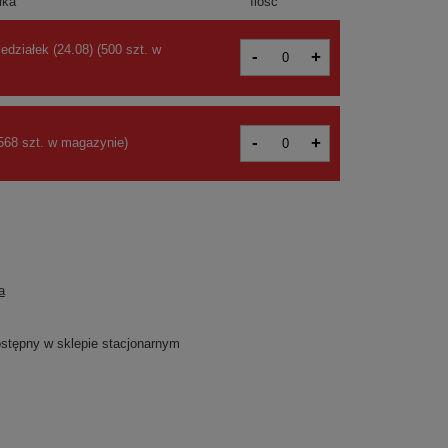
łka
Ilość
edziałek (24.08)
(
500 szt. w
-
+
-
+
568 szt. w magazynie)
a
dostępny w sklepie stacjonarnym