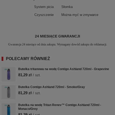
System picia
Słomka
Czyszczenie
Można myć w zmywarce
24 MIESIĄCE GWARANCJI
Gwarancja 24 miesiące od dnia zakupu. Wymagany dowód zakupu do reklamacji.
POLECAMY RÓWNIEŻ
Butelka tritanowa na wodę Contigo Ashland 720ml - Grapevine
81,29 zł
/
szt.
Butelka Contigo Ashland 720ml - Smoke/Gray
81,29 zł
/
szt.
Butelka na wodę Tritan Renev™ Contigo Ashland 720ml -
Monaco/Grey
81,29 zł
/
szt.