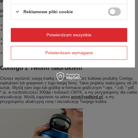
Wielorazowa butelka na wodę - jeszcze więcej zalet
Myślisz, że to wszystkie plusy jakie ma nasza ekologiczna butelka na
Reklamowe pliki cookie
wodę? Jesteś w dużym błędzie! Dodatkowe zalety Contigo Ashland to:
Dodatkowe wieczko zabezpieczające ustnik przed zabrudzeniem.
Możliwość mycia w zmywarce całej butelki - zarówno korpusu, jak i
nakrętki.
Potwierdzam wszystkie
Przypinany uchwyt do łatwego transportu w podróży.
Blokada przycisków dla dodatkowego zabezpieczenia przed
przypadkowym rozlaniem.
Potwierdzam wymagane
Dopasowanie do większości samochodowych uchwytów na kubki i
uchwytów na butelki rowerowe.
Contigo z Twoim nadrukiem
Chcesz wyróżnić swoją markę z tłumu? Wybierz kultowe produkty Contigo
nadrukiem lub grawerem z logo twojej firmy. Takie projekty realizujemy od 24
sztuk. Wyślij nam logo lub grafikę w formacie graficznym *.eps, *.cdr, *.pdf,
*.ai, w rozdzielczości 300dpi i kolorach CMYK, a my przygotujemy dla ciebie
wizualizację. Wyślij zapytanie na adres
print@redbird.pl
, a my
przygotujemy atrakcyjną cenę i wizualizację Twojego kubka.