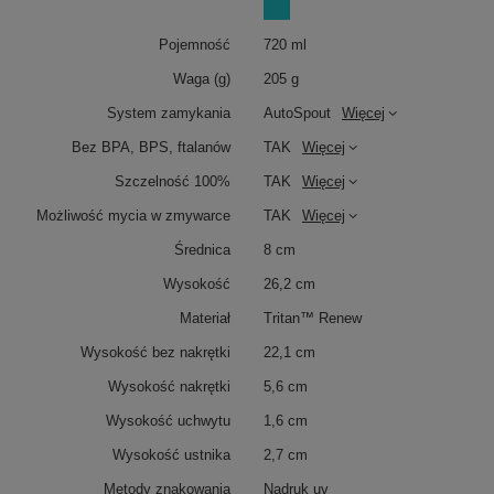
Pojemność
720 ml
Waga (g)
205 g
System zamykania
AutoSpout
Więcej
Bez BPA, BPS, ftalanów
TAK
Więcej
Szczelność 100%
TAK
Więcej
Możliwość mycia w zmywarce
TAK
Więcej
Średnica
8 cm
Wysokość
26,2 cm
Materiał
Tritan™ Renew
Wysokość bez nakrętki
22,1 cm
Wysokość nakrętki
5,6 cm
Wysokość uchwytu
1,6 cm
Wysokość ustnika
2,7 cm
Metody znakowania
Nadruk uv