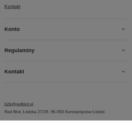
Kontakt
Konto
Regulaminy
Kontakt
b2b@redbird.pl
Red Bird
,
Łódzka 27/29
,
95-050
Konstantynów Łódzki