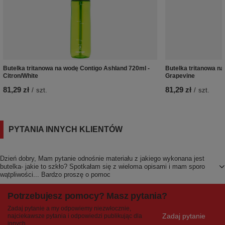
Butelka tritanowa na wodę Contigo Ashland 720ml -
Butelka tritanowa n
Citron/White
Grapevine
81,29 zł
81,29 zł
/
szt.
/
szt.
PYTANIA INNYCH KLIENTÓW
Dzień dobry, Mam pytanie odnośnie materiału z jakiego wykonana jest
butelka- jakie to szkło? Spotkałam się z wieloma opisami i mam sporo
wątpliwości... Bardzo proszę o pomoc
Potrzebujesz pomocy? Masz pytania?
Zadaj pytanie a my odpowiemy niezwłocznie,
Zadaj pytanie
najciekawsze pytania i odpowiedzi publikując dla
innych.