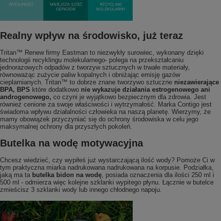
Realny wpływ na środowisko, już teraz
Tritan™ Renew firmy Eastman to niezwykły surowiec, wykonany dzięki
technologii recyklingu molekularnego- polega na przekształcaniu
jednorazowych odpadów z tworzyw sztucznych w trwałe materiały,
równoważąc zużycie paliw kopalnych i obniżając emisję gazów
cieplarnianych. Tritan™ to dobrze znane tworzywo sztuczne
niezawierające
BPA, BPS
które dodatkowo
nie wykazuje działania estrogenowego ani
androgenowego,
co czyni je wyjątkowo bezpiecznym dla zdrowia. Jest
również cenione za swoje właściwości i wytrzymałość. Marka Contigo jest
świadoma wpływu działalności człowieka na naszą planetę. Wierzymy, że
mamy obowiązek przyczyniać się do ochrony środowiska w celu jego
maksymalnej ochrony dla przyszłych pokoleń.
Butelka na wodę motywacyjna
Chcesz wiedzieć, czy wypiłeś już wystarczającą ilość wody? Pomoże Ci w
tym praktyczna miarka nadrukowana nadrukowana na korpusie. Podziałka,
jaką ma ta
butelka bidon na wodę
, posiada oznaczenia dla ilości 250 ml i
500 ml - odmierza więc kolejne szklanki wypitego płynu. Łącznie w butelce
zmieścisz 3 szklanki wody lub innego chłodnego napoju.