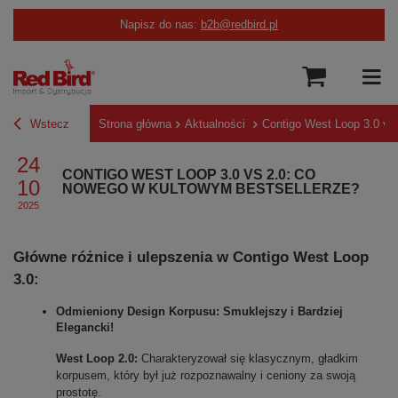
Napisz do nas:
b2b@redbird.pl
Wstecz
Strona główna
Aktualności
Contigo West Loop 3.0 vs
24
CONTIGO WEST LOOP 3.0 VS 2.0: CO
10
NOWEGO W KULTOWYM BESTSELLERZE?
2025
Główne różnice i ulepszenia w Contigo West Loop 
3.0:
Odmieniony Design Korpusu: Smuklejszy i Bardziej 
Elegancki!
West Loop 2.0:
 Charakteryzował się klasycznym, gładkim 
korpusem, który był już rozpoznawalny i ceniony za swoją 
prostotę.