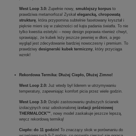
West Loop 3.0:
 Zupełnie nowy, 
smuklejszy korpus
 to 
prawdziwa metamorfoza! Zyskał 
elegancką, chropowatą 
strukturę
, która przypomina subtelnie fasetowany kryształ i 
pięknie mieni się w zależności od kąta padania światła. To nie 
tylko kwestia estetyki – nowy design poprawia również chwyt, 
sprawiając, że kubek leży jeszcze pewniej w dłoni, a jego 
wygląd jest zdecydowanie bardziej nowoczesny i premium. To 
prawdziwy 
designerski kubek termiczny
, który przyciąga 
wzrok!
Rekordowa Termika: Dłużej Ciepło, Dłużej Zimno!
West Loop 2.0:
 Już wtedy był liderem w utrzymywaniu 
temperatury, zapewniając komfort picia przez wiele godzin.
West Loop 3.0:
 Dzięki zastosowaniu grubszych ścianek 
izolacyjnych oraz udoskonalonej 
izolacji próżniowej 
THERMALOCK™
, nowy model zaskakuje jeszcze lepszą, 
wręcz rekordową termiką!
Ciepło: do 11 godzin!
 To znaczący skok w porównaniu do 
wcześniejszych 5-7 godzin, co pozwala cieszyć się gorącą 