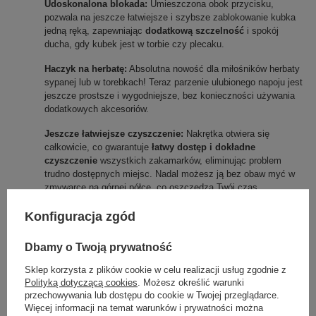
Udoskonalona blokada:
 Umieszczona obok przycisku, 
pozwala na jeszcze łatwiejsze i szybsze zablokowanie kubka 
jedną ręką, zapewniając 
dodatkową szczelność
 i spokój 
ducha, gdy kubek jest w torbie czy plecaku.
Haczyk na herbatę:
 Absolutna nowość dla miłośników herbaty 
sypanej lub w torebkach! Teraz parzenie ulubionego napoju jest 
jeszcze prostsze i wygodniejsze, bez konieczności używania 
dodatkowych akcesoriów.
Jeszcze łatwiejsze czyszczenie:
 Nakrętka otwiera się 
całkowicie, co gwarantuje 
łatwy dostęp i dokładne 
czyszczenie
 wszystkich zakamarków, eliminując problem 
trudno dostępnych miejsc. Nadal możesz ją bez obaw myć w 
zmywarce na górnej półce, co oszczędza Twój czas.
Co pozostało bez zmian?
Konfiguracja zgód
Na szczęście to, co najlepsze, pozostało! 
Contigo West Loop 3.0
Dbamy o Twoją prywatność
nadal oferuje:
Sklep korzysta z plików cookie w celu realizacji usług zgodnie z
Technologię AUTOSEAL™:
 To serce kubków Contigo – 
Polityką dotyczącą cookies
. Możesz określić warunki
gwarancja 
100% szczelności i ochrony przed 
przechowywania lub dostępu do cookie w Twojej przeglądarce.
przeciekaniem
, na którą zawsze możesz liczyć.
Więcej informacji na temat warunków i prywatności można