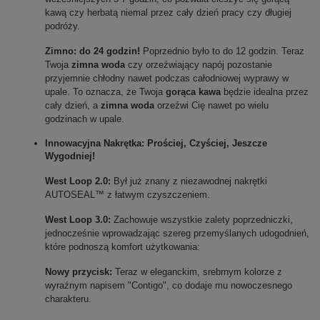
kawą czy herbatą niemal przez cały dzień pracy czy długiej 
podróży.
Zimno: do 24 godzin!
 Poprzednio było to do 12 godzin. Teraz 
Twoja 
zimna woda
 czy orzeźwiający napój pozostanie 
przyjemnie chłodny nawet podczas całodniowej wyprawy w 
upale. To oznacza, że Twoja 
gorąca kawa
 będzie idealna przez 
cały dzień, a 
zimna woda
 orzeźwi Cię nawet po wielu 
godzinach w upale.
Innowacyjna Nakrętka: Prościej, Czyściej, Jeszcze 
Wygodniej!
West Loop 2.0:
 Był już znany z niezawodnej nakrętki 
AUTOSEAL™ z łatwym czyszczeniem.
West Loop 3.0:
 Zachowuje wszystkie zalety poprzedniczki, 
jednocześnie wprowadzając szereg przemyślanych udogodnień, 
które podnoszą komfort użytkowania:
Nowy przycisk:
 Teraz w eleganckim, srebrnym kolorze z 
wyraźnym napisem "Contigo", co dodaje mu nowoczesnego 
charakteru.