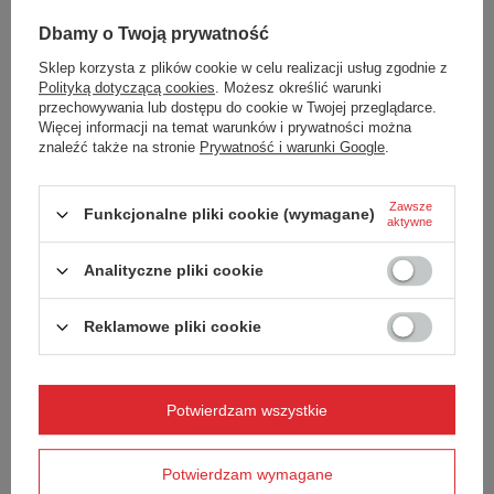
Lista klientów
Dbamy o Twoją prywatność
Sklep korzysta z plików cookie w celu realizacji usług zgodnie z
Polityką dotyczącą cookies
. Możesz określić warunki
GENERATOR KODÓW I BANNERÓW
przechowywania lub dostępu do cookie w Twojej przeglądarce.
Więcej informacji na temat warunków i prywatności można
Możliwość przygotowania gotowych do użycia reklam
znaleźć także na stronie
Prywatność i warunki Google
.
(statyczne obrazki i flash). Panel umożliwia pobranie kodu
HTML z przygotowanym linkiem afiliacyjnym.
Zawsze
Kody promocyjne
Funkcjonalne pliki cookie (wymagane)
aktywne
Kod HTML
Analityczne pliki cookie
Kod PHP
Reklamowe pliki cookie
Kod JavaScript
Potwierdzam wszystkie
ROZLICZENIA
Potwierdzam wymagane
Narzędzie pozwala sprawdzić aktualny stan Twoich rozliczeń
ze sklepem.