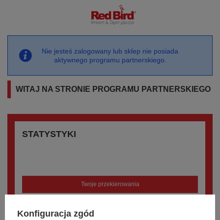
Nie jesteś zalogowany lub sklep nie posiada
aktywnego programu partnerskiego.
WITAJ NA STRONIE PROGRAMU PARTNERSKIEGO
STATYSTYKI
Mierzenie skuteczności działalności poszczególnych
partnerów. Narzędzie pokazuje efektywność działania
wszystkich partnerów łącznie z możliwością sortowania.
Twoje przekierowania
Zamówienia klientów
Konfiguracja zgód