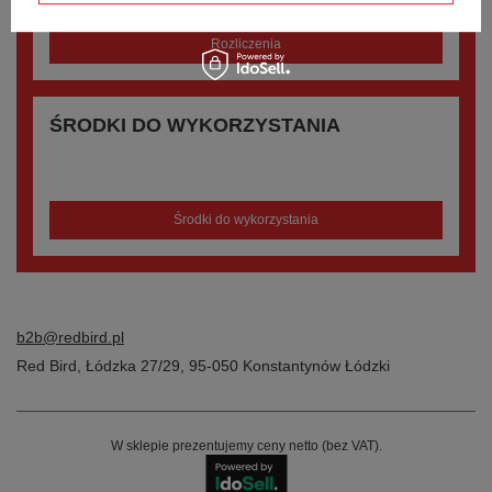
Rozliczenia
ŚRODKI DO WYKORZYSTANIA
Narzędzie pozwala na wypłaty lub wymiany zgromadzonych
środków na bon produktowy.
Środki do wykorzystania
b2b@redbird.pl
Red Bird
,
Łódzka 27/29
,
95-050
Konstantynów Łódzki
W sklepie prezentujemy ceny netto (bez VAT).