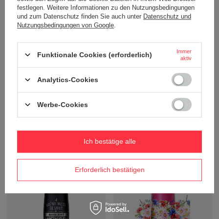
festlegen. Weitere Informationen zu den Nutzungsbedingungen
und zum Datenschutz finden Sie auch unter
Datenschutz und
Nutzungsbedingungen von Google
.
Immer
Funktionale Cookies (erforderlich)
aktiv
Analytics-Cookies
Thermobecher Contigo West Loop
Thermobecher Contigo West Loop
470 ml - Biscay Bay - Sun and
Great Mom 470 ml - pink
Werbe-Cookies
moon
32,13 €
/
stk.
32,13 €
/
stk.
+ Auf die vergleichsliste
+ Auf die vergleichsliste
Ich bestätige alle
Erforderlich bestätigen