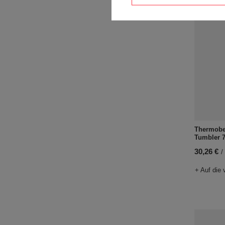
Thermobe
Tumbler 
30,26 €
/
+ Auf die 