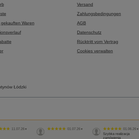
rb
Versand
ste
Zahlungsbedingungen
r gekauften Waren
AGB
ionsverlauf
Datenschutz
abatte
Rücktritt vom Vertrag
er
Cookies verwalten
tynów Łódzki
11.07.26
01.07.26
01.06.26
▼
▼
▼
Szybka realizacja
zamówienia