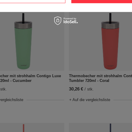
cher mit strohhalm Contigo Luxe
Thermobecher mit strohhalm Cont
720ml - Cucumber
Tumbler 720ml - Coral
30,26 €
stk.
/
stk.
vergleichsliste
+ Auf die vergleichsliste