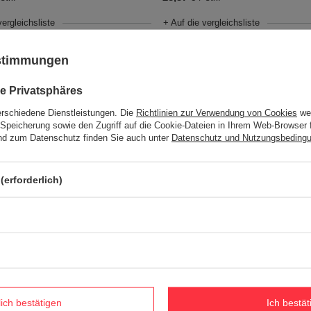
vergleichsliste
+ Auf die vergleichsliste
ustimmungen
e Privatsphäres
erschiedene Dienstleistungen. Die
Richtlinien zur Verwendung von Cookies
wer
Speicherung sowie den Zugriff auf die Cookie-Dateien in Ihrem Web-Browser 
d zum Datenschutz finden Sie auch unter
Datenschutz und Nutzungsbeding
(erforderlich)
ESTSELLER
echer mit Strohhalm Contigo
Thermobecher mit strohhalm Cont
ille Tumbler 1200 ml - Darkstone
Tumbler 720ml - Salt
30,26 €
stk.
/
stk.
vergleichsliste
+ Auf die vergleichsliste
lich bestätigen
Ich bestät