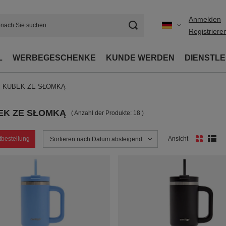
Anmelden
Registriere
L
WERBEGESCHENKE
KUNDE WERDEN
DIENSTL
KUBEK ZE SŁOMKĄ
EK ZE SŁOMKĄ
( Anzahl der Produkte:
18
)
tbestellung
Ansicht
Sortierung ändern
Sortieren nach Datum absteigend