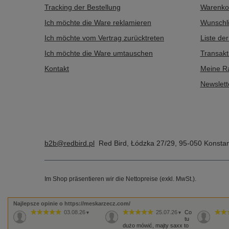
Tracking der Bestellung
Warenko
Ich möchte die Ware reklamieren
Wunschli
Ich möchte vom Vertrag zurücktreten
Liste de
Ich möchte die Ware umtauschen
Transakt
Kontakt
Meine R
Newslett
b2b@redbird.pl
Red Bird
,
Łódzka 27/29
,
95-050
Konstan
Im Shop präsentieren wir die Nettopreise (exkl. MwSt.).
Najlepsze opinie o https://meskarzecz.com/
03.08.26
25.07.26
Co
▼
▼
tu
dużo mówić, majty saxx to