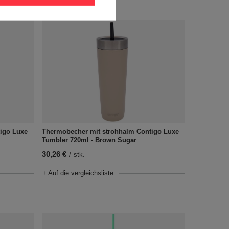
igo Luxe
Thermobecher mit strohhalm Contigo Luxe
Tumbler 720ml - Brown Sugar
30,26 €
/
stk.
+ Auf die vergleichsliste