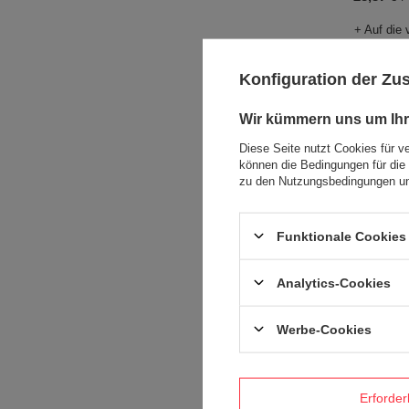
+ Auf die 
Konfiguration der Z
Wir kümmern uns um Ihr
Diese Seite nutzt Cookies für v
können die Bedingungen für die 
zu den Nutzungsbedingungen un
Funktionale Cookies 
UNSER B
Analytics-Cookies
Thermalb
Streeterv
Werbe-Cookies
28,37 €
/
+ Auf die 
Erforder