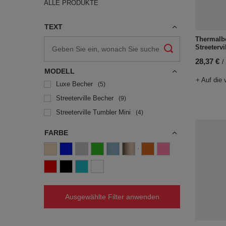
ALLE PRODUKTE
TEXT
Thermalb
Streeterv
28,37 €
/
MODELL
+ Auf die 
Luxe Becher
5
Streeterville Becher
9
Streeterville Tumbler Mini
4
FARBE
Ausgewählte Filter anwenden