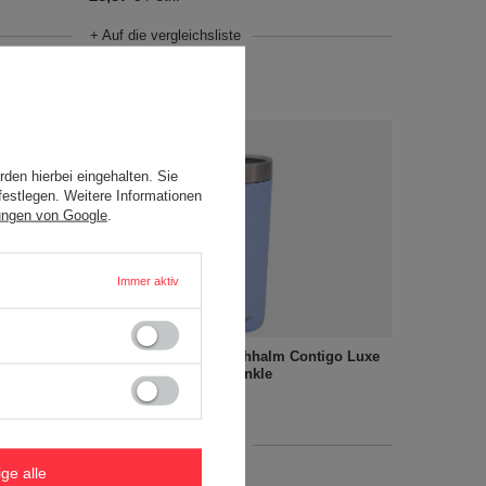
+ Auf die vergleichsliste
den hierbei eingehalten. Sie
festlegen. Weitere Informationen
ungen von Google
.
Immer aktiv
igo Luxe
Thermobecher mit strohhalm Contigo Luxe
Tumbler 720ml - Periwinkle
30,26 €
/
stk.
+ Auf die vergleichsliste
ige alle