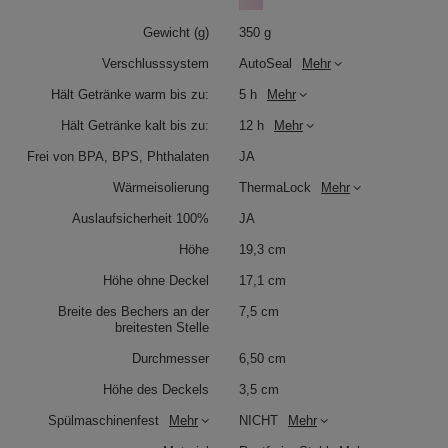
Gewicht (g)
350 g
Verschlusssystem
AutoSeal
Mehr
Hält Getränke warm bis zu:
5 h
Mehr
Hält Getränke kalt bis zu:
12 h
Mehr
Frei von BPA, BPS, Phthalaten
JA
Wärmeisolierung
ThermaLock
Mehr
Auslaufsicherheit 100%
JA
Höhe
19,3 cm
Höhe ohne Deckel
17,1 cm
Breite des Bechers an der
7,5 cm
breitesten Stelle
Durchmesser
6,50 cm
Höhe des Deckels
3,5 cm
Spülmaschinenfest
Mehr
NICHT
Mehr