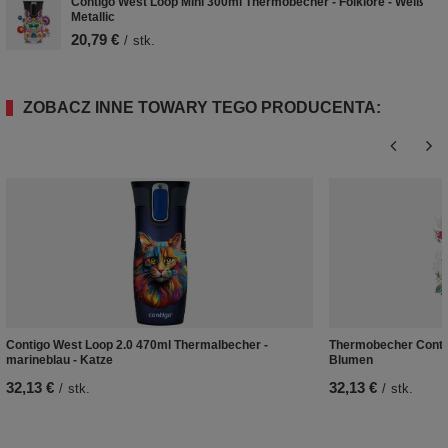
Contigo West Loop Mini 300ml Thermobecher - Folklore - Weiß
Metallic
20,79 €
/
stk.
ZOBACZ INNE TOWARY TEGO PRODUCENTA:
Contigo West Loop 2.0 470ml Thermalbecher -
Thermobecher Contig
marineblau - Katze
Blumen
32,13 €
32,13 €
/
stk.
/
stk.