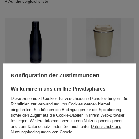
+ Auf die vergleichsliste
Dr.Bacty Atena 500 ml
Dr. Bacty Eco Thermobecher Terra
Konfiguration der Zustimmungen
Thermoflasche aus Stahl - Schwarz
– Sandbeige
13,23 €
18,90 €
/
stk.
/
stk.
Wir kümmern uns um Ihre Privatsphäres
+ Auf die vergleichsliste
+ Auf die vergleichsliste
Diese Seite nutzt Cookies für verschiedene Dienstleistungen. Die
Richtlinien zur Verwendung von Cookies
werden hierbei
eingehalten. Sie können die Bedingungen für die Speicherung
sowie den Zugriff auf die Cookie-Dateien in Ihrem Web-Browser
festlegen. Weitere Informationen zu den Nutzungsbedingungen
und zum Datenschutz finden Sie auch unter
Datenschutz und
Nutzungsbedingungen von Google
.