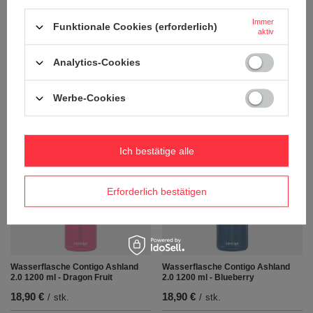
Immer
Funktionale Cookies (erforderlich)
aktiv
Dr. Bacty Eco Thermobecher Terra
Dr. Bacty Eco Thermobecher Terra
Analytics-Cookies
– Arktisches Weiß
– Matt Schwarz
18,90 €
18,90 €
/
stk.
/
stk.
Werbe-Cookies
+ Auf die vergleichsliste
+ Auf die vergleichsliste
Ich bestätige alle
Erforderlich bestätigen
Wasserflasche Contigo Ashland
Wasserflasche Contigo Ashland
2.0 1200 ml - Dragon Fruit
2.0 1200 ml - Blueberry
18,90 €
18,90 €
/
stk.
/
stk.