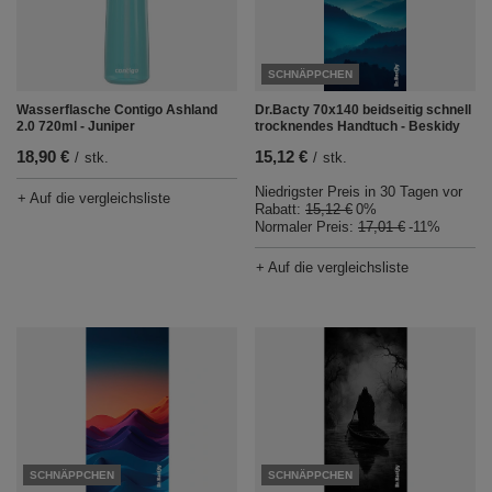
SCHNÄPPCHEN
Dr.Bacty 70x140 beidseitig schnell
Wasserflasche Contigo Ashland
trocknendes Handtuch - Beskidy
2.0 720ml - Juniper
15,12 €
18,90 €
/
stk.
/
stk.
Niedrigster Preis in 30 Tagen vor
+ Auf die vergleichsliste
Rabatt:
15,12 €
0%
Normaler Preis:
17,01 €
-11%
+ Auf die vergleichsliste
SCHNÄPPCHEN
SCHNÄPPCHEN