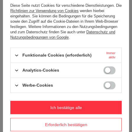
Bei Bekanntwerden von Rechtsverletzungen werden
Diese Seite nutzt Cookies für verschiedene Dienstleistungen. Die
wir derartige Links umgehend entfernen.
Richtlinien zur Verwendung von Cookies
werden hierbei
eingehalten. Sie können die Bedingungen für die Speicherung
Urheberrecht
Die durch die Seitenbetreiber erstellten Inhalte und
sowie den Zugriff auf die Cookie-Dateien in Ihrem Web-Browser
Werke auf diesen Seiten unterliegen dem deutschen
festlegen. Weitere Informationen zu den Nutzungsbedingungen
Urheberrecht. Die Vervielfältigung, Bearbeitung,
und zum Datenschutz finden Sie auch unter
Datenschutz und
Verbreitung und jede Art der Verwertung außerhalb der
Nutzungsbedingungen von Google
.
Grenzen des Urheberrechtes bedürfen der schriftlichen
Zustimmung des jeweiligen Autors bzw. Erstellers.
Downloads und Kopien dieser Seite sind nur für den
privaten, nicht kommerziellen Gebrauch gestattet.
Immer
Funktionale Cookies (erforderlich)
Soweit die Inhalte auf dieser Seite nicht vom Betreiber
aktiv
erstellt wurden, werden die Urheberrechte Dritter
beachtet. Insbesondere werden Inhalte Dritter als
Analytics-Cookies
solche gekennzeichnet. Sollten Sie trotzdem auf eine
Urheberrechtsverletzung aufmerksam werden, bitten
wir um einen entsprechenden Hinweis. Bei
Bekanntwerden von Rechtsverletzungen werden wir
Werbe-Cookies
derartige Inhalte umgehend entfernen.
Ich bestätige alle
Erforderlich bestätigen