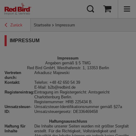
Zurück
Startseite
Impressum
IMPRESSUM
Impressum
Angaben gemäß § 5 TMG
Red Bird GmbH, Westhafenstr. 1, 13353 Berlin
Vertreten
Arkadiusz Majewski
durch:
Kontakt:
Telefon: +48 42 650 54 39
E-Mail: b2b@redbird.de
Registereintrag:
Eintragung im Registergericht: Amtsgericht
Charlottenburg Berlin.
Registernummer: HRB 225434 B.
Umsatzsteuer-
Umsatzsteuer-Identifikationsnummer gemäß §27a
ID:
Umsatzsteuergesetz: DE336469458
Haftungsausschluss
Haftung für
Die Inhalte unserer Seiten wurden mit größter Sorgfalt
Inhalte
erstellt. Für die Richtigkeit, Vollständigkeit und
Aktualität der Inhalte können wir jedoch keine Gewähr