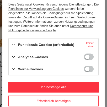
Diese Seite nutzt Cookies für verschiedene Dienstleistungen. Die
Richtlinien zur Verwendung von Cookies
werden hierbei
eingehalten. Sie können die Bedingungen für die Speicherung
sowie den Zugriff auf die Cookie-Dateien in Ihrem Web-Browser
festlegen. Weitere Informationen zu den Nutzungsbedingungen
und zum Datenschutz finden Sie auch unter
Datenschutz und
Nutzungsbedingungen von Google
.
Immer
Funktionale Cookies (erforderlich)
aktiv
Contigo West Loop 2.0 Vorteile
Analytics-Cookies
Der West Loop ist ein Becher, den man einmal kauft und der mehrere Jahre
lang hält.
Werbe-Cookies
zwei Schichten aus haltbarem Edelstahl für die Wände des Bechers;
haltbarer, sicherer, BPA-freier Kunststoff für den Deckel;
Passt in die meisten Autobecherhalter mit einem Durchmesser von mehr
als 7,5 cm;
Ich bestätige alle
spülmaschinenfest;
geringes Gewicht von nur 350 g;
Verfügbarkeit einer sehr großen Anzahl von Farben und dekorativen
Aufdrucken.
Erforderlich bestätigen
Contigo mit deinem Print