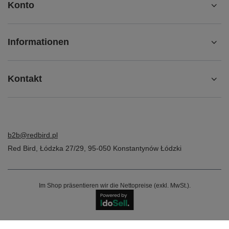
Konto
Informationen
Kontakt
b2b@redbird.pl
Red Bird
,
Łódzka 27/29
,
95-050
Konstantynów Łódzki
Im Shop präsentieren wir die Nettopreise (exkl. MwSt.).
Najlepsze opinie o https://meskarzecz.com/