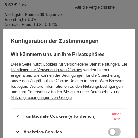
5,67 €
/
stk.
+ Auf die vergleichsliste
Niedrigster Preis in 30 Tagen vor
Rabatt:
5,67 €
0%
Normaler Preis:
13,23 €
-57%
+ Auf die vergleichsliste
Konfiguration der Zustimmungen
Wir kümmern uns um Ihre Privatsphäres
Diese Seite nutzt Cookies für verschiedene Dienstleistungen. Die
Richtlinien zur Verwendung von Cookies
werden hierbei
eingehalten. Sie können die Bedingungen für die Speicherung
sowie den Zugriff auf die Cookie-Dateien in Ihrem Web-Browser
festlegen. Weitere Informationen zu den Nutzungsbedingungen
und zum Datenschutz finden Sie auch unter
Datenschutz und
AUSVERKAUFT
AUSVERKAUFT
Nutzungsbedingungen von Google
.
Dr.Bacty Eos 650 ml
Dr.Bacty Eos 650 ml
Glaswasserflasche - Klarglas
Glaswasserflasche - Weiß
Immer
Funktionale Cookies (erforderlich)
13,23 €
13,23 €
/
stk.
/
stk.
aktiv
+ Auf die vergleichsliste
+ Auf die vergleichsliste
Analytics-Cookies