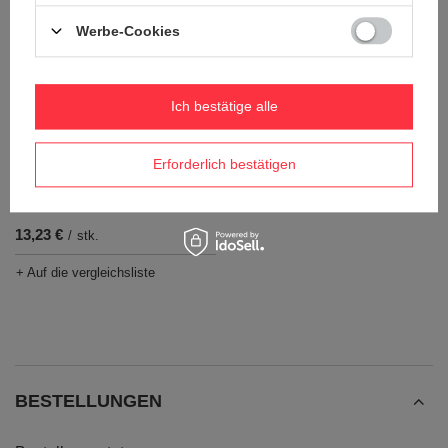
Werbe-Cookies
Ich bestätige alle
AUSVERKAUFT
Erforderlich bestätigen
Dr.Bacty Eos 650 ml
Glaswasserflasche - Grün
13,23 €
/
stk.
+ Auf die vergleichsliste
BESTELLUNGEN