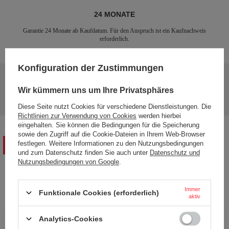
24 MONATE
Garantie 24 Monate ab Kaufdatum. Für den Anspruch ist ein Kaufnachweis
erforderlich.
Konfiguration der Zustimmungen
Brauchen Sie Hilfe? Haben Sie Fragen?
Stellen Sie eine Frage, und wir werden
Wir kümmern uns um Ihre Privatsphäres
Stelle eine Frage
umgehend antworten und die interessantesten
Fragen und Antworten für andere veröffentlichen.
Diese Seite nutzt Cookies für verschiedene Dienstleistungen. Die
Richtlinien zur Verwendung von Cookies
werden hierbei
eingehalten. Sie können die Bedingungen für die Speicherung
sowie den Zugriff auf die Cookie-Dateien in Ihrem Web-Browser
festlegen. Weitere Informationen zu den Nutzungsbedingungen
IHRE BEWERTUNG SCHREIBEN
und zum Datenschutz finden Sie auch unter
Datenschutz und
Nutzungsbedingungen von Google
.
Ihre Note:
5/5
Immer
Funktionale Cookies (erforderlich)
aktiv
Analytics-Cookies
Inhalt Ihrer Bewertung