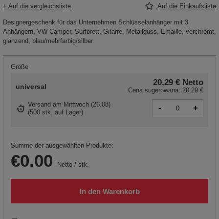
+ Auf die vergleichsliste
Auf die Einkaufsliste
Designergeschenk für das Unternehmen Schlüsselanhänger mit 3
Anhängern, VW Camper, Surfbrett, Gitarre, Metallguss, Emaille, verchromt,
glänzend, blau/mehrfarbig/silber.
Größe
20,29 €
Netto
universal
Cena sugerowana:
20,29 €
Versand
am Mittwoch (26.08)
-
+
(
500 stk. auf Lager
)
Summe der ausgewählten Produkte:
€0.00
Netto
/
stk.
In den Warenkorb