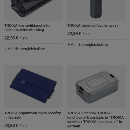
TROIKA thermosflasche geysir
TROIKA kosmetiktasche für
toilettenartikel washbag
22,36 €
/
stk.
22,36 €
/
stk.
+ Auf die vergleichsliste
+ Auf die vergleichsliste
TROIKA organizator biuro podróży
TROIKA lunchbox TROIKA
- niebieski
lunchbox xl translates to "TROIKA
lunchbox TROIKA lunchbox xl" in
23,58 €
/
stk.
german.