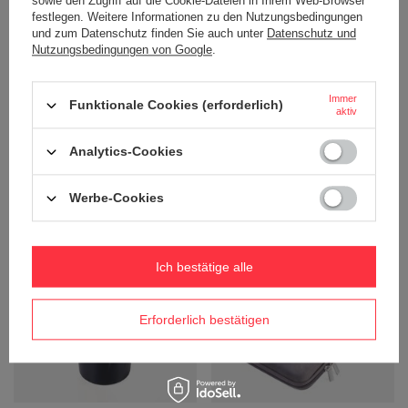
sowie den Zugriff auf die Cookie-Dateien in Ihrem Web-Browser
festlegen. Weitere Informationen zu den Nutzungsbedingungen
und zum Datenschutz finden Sie auch unter
Datenschutz und
Nutzungsbedingungen von Google
.
Immer
Funktionale Cookies (erforderlich)
aktiv
TROIKA thermobecher espresso
TROIKA thermobecher espresso
Analytics-Cookies
doppio - blau
doppio - silber
22,36 €
22,36 €
/
stk.
/
stk.
Werbe-Cookies
+ Auf die vergleichsliste
+ Auf die vergleichsliste
Ich bestätige alle
Erforderlich bestätigen