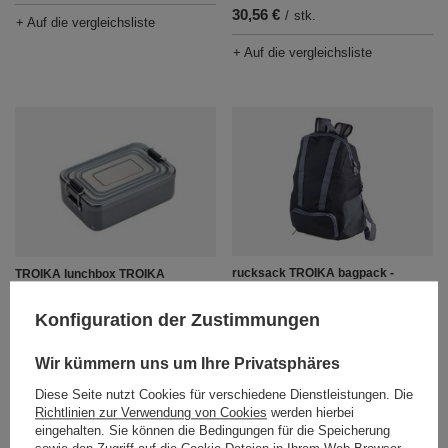
30,56 €
/
stk.
+ Auf die vergleichsliste
+ Auf die vergleichsliste
rucksack TROIKA bagpack -
TROIKA lunchbox TROIKA
schwarz
lunchbox translates to "TROIKA
lunchbox TROIKA lunchbox" in
21,53 €
/
stk.
Konfiguration der Zustimmungen
german.
24,41 €
/
stk.
+ Auf die vergleichsliste
Wir kümmern uns um Ihre Privatsphäres
+ Auf die vergleichsliste
Diese Seite nutzt Cookies für verschiedene Dienstleistungen. Die
Richtlinien zur Verwendung von Cookies
werden hierbei
eingehalten. Sie können die Bedingungen für die Speicherung