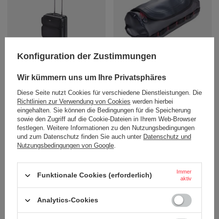
Konfiguration der Zustimmungen
TROIKA kosmetiktasche für
TROIKA kabinentrolley 36 stunden
toilettenartikel washbag
walizka
Wir kümmern uns um Ihre Privatsphäres
22,34 €
182,41 €
/
stk.
/
stk.
Diese Seite nutzt Cookies für verschiedene Dienstleistungen. Die
+ Auf die vergleichsliste
+ Auf die vergleichsliste
Richtlinien zur Verwendung von Cookies
werden hierbei
eingehalten. Sie können die Bedingungen für die Speicherung
sowie den Zugriff auf die Cookie-Dateien in Ihrem Web-Browser
festlegen. Weitere Informationen zu den Nutzungsbedingungen
und zum Datenschutz finden Sie auch unter
Datenschutz und
Nutzungsbedingungen von Google
.
Immer
Funktionale Cookies (erforderlich)
aktiv
Analytics-Cookies
TROIKA schutzhülle card saver 8.0
TROIKA organizator biuro podróży
- niebieski