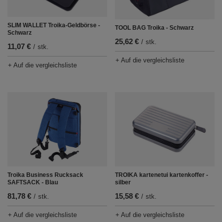
SLIM WALLET Troika-Geldbörse -
TOOL BAG Troika - Schwarz
Schwarz
25,62 €
/
stk.
11,07 €
/
stk.
+ Auf die vergleichsliste
+ Auf die vergleichsliste
Troika Business Rucksack
TROIKA kartenetui kartenkoffer -
SAFTSACK - Blau
silber
81,78 €
15,58 €
/
stk.
/
stk.
+ Auf die vergleichsliste
+ Auf die vergleichsliste