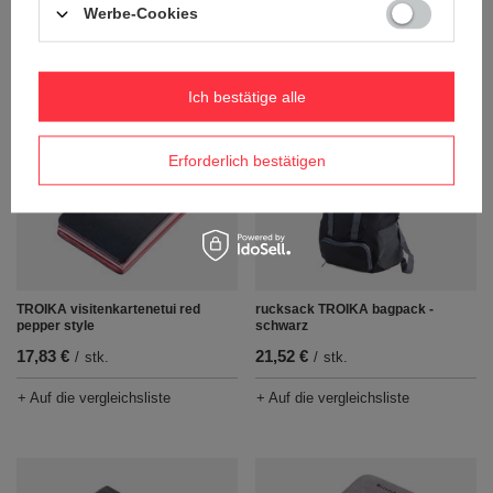
9,43 €
/
stk.
Werbe-Cookies
23,57 €
/
stk.
+ Auf die vergleichsliste
+ Auf die vergleichsliste
Ich bestätige alle
Erforderlich bestätigen
rucksack TROIKA bagpack -
TROIKA visitenkartenetui red
schwarz
pepper style
21,52 €
17,83 €
/
stk.
/
stk.
+ Auf die vergleichsliste
+ Auf die vergleichsliste