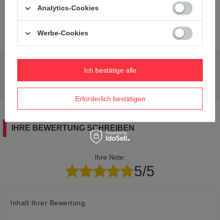
Analytics-Cookies
2 JAHRE GARANTIE
2 Jahre Garantie
Werbe-Cookies
Brauchen Sie Hilfe? Haben Sie Fragen?
Ich bestätige alle
Stellen Sie eine Frage, und wir werden
Stelle eine Frage
umgehend antworten und die interessantesten
Fragen und Antworten für andere veröffentlichen.
Erforderlich bestätigen
IHRE BEWERTUNG SCHREIBEN
Ihre Note:
5/5
Inhalt Ihrer Bewertung