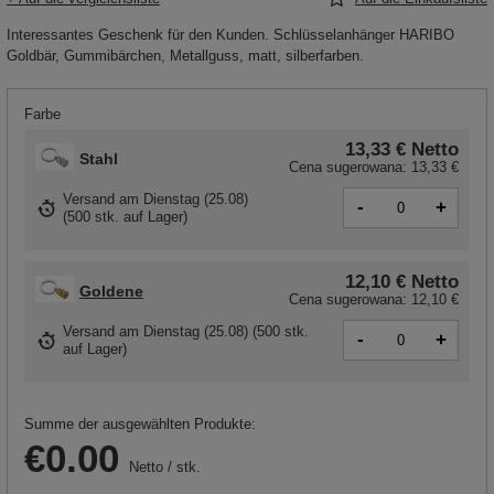
Interessantes Geschenk für den Kunden. Schlüsselanhänger HARIBO
Goldbär, Gummibärchen, Metallguss, matt, silberfarben.
Farbe
13,33 €
Netto
Stahl
Cena sugerowana:
13,33 €
Versand
am Dienstag (25.08)
-
+
(
500 stk. auf Lager
)
12,10 €
Netto
Goldene
Cena sugerowana:
12,10 €
Versand
am Dienstag (25.08)
(500 stk.
-
+
auf Lager)
Summe der ausgewählten Produkte:
€0.00
Netto
/
stk.