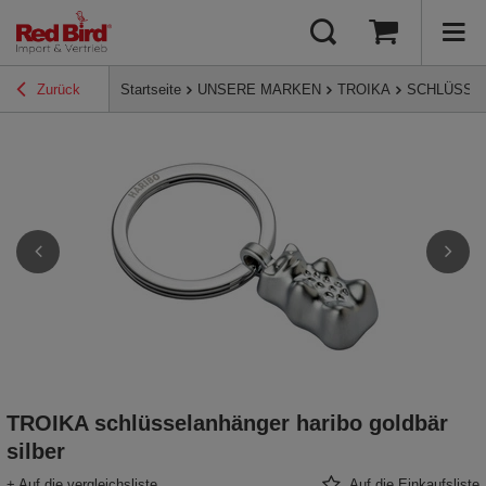
Zurück
Startseite
UNSERE MARKEN
TROIKA
SCHLÜSSE
TROIKA schlüsselanhänger haribo goldbär
silber
+ Auf die vergleichsliste
Auf die Einkaufsliste