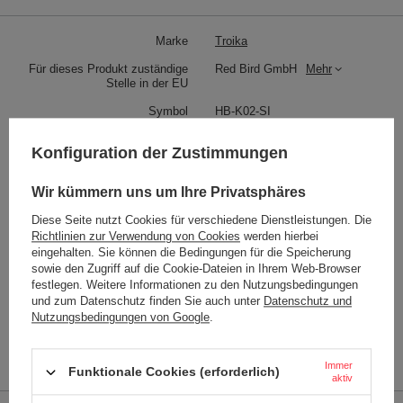
Marke
Troika
Für dieses Produkt zuständige
Red Bird GmbH
Mehr
Stelle in der EU
Symbol
HB-K02-SI
Garantie
2 Jahre Garantie
Konfiguration der Zustimmungen
Typenschlüssel
HB-K02/SI
Wir kümmern uns um Ihre Privatsphäres
Name des Modells
HARIBO GOLDBÄR SILBER
Diese Seite nutzt Cookies für verschiedene Dienstleistungen. Die
Status
Neu
Richtlinien zur Verwendung von Cookies
werden hierbei
Farbe
Stahl
eingehalten. Sie können die Bedingungen für die Speicherung
sowie den Zugriff auf die Cookie-Dateien in Ihrem Web-Browser
festlegen. Weitere Informationen zu den Nutzungsbedingungen
und zum Datenschutz finden Sie auch unter
Datenschutz und
Gewicht (g)
26
Nutzungsbedingungen von Google
.
METHODEN DER PRODUKT-
Gravur
KENNZEICHNUNG:
Immer
Funktionale Cookies (erforderlich)
aktiv