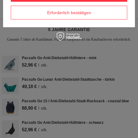
Geschlecht
Frauen
Erforderlich bestätigen
5 JAHRE GARANTIE
Garantie 5 Jahre ab Kaufdatum. Für den Anspruch ist ein Kaufnachweis erforderlich.
Pacsafe Go Anti-Diebstahl-Hüftniere - mint
52,96 €
/
stk.
Pacsafe Go Lunar Anti-Diebstahl-Stadttasche - türkis
49,18 €
/
stk.
Pacsafe Go 15 l Anti-Diebstahl-Stadt-Rucksack - coastal blue
88,90 €
/
stk.
Pacsafe Go Anti-Diebstahl-Hüftniere - schwarz
52,96 €
/
stk.