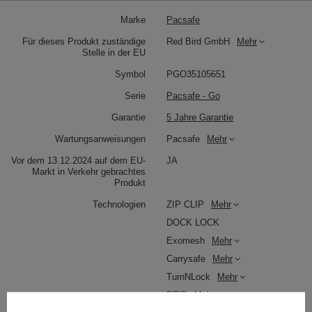
Marke
Pacsafe
Für dieses Produkt zuständige
Red Bird GmbH
Mehr
Stelle in der EU
Symbol
PGO35105651
Serie
Pacsafe - Go
Garantie
5 Jahre Garantie
Wartungsanweisungen
Pacsafe
Mehr
Vor dem 13.12.2024 auf dem EU-
JA
Markt in Verkehr gebrachtes
Produkt
Technologien
ZIP CLIP
Mehr
DOCK LOCK
Exomesh
Mehr
Carrysafe
Mehr
TurnNLock
Mehr
RFID
Mehr