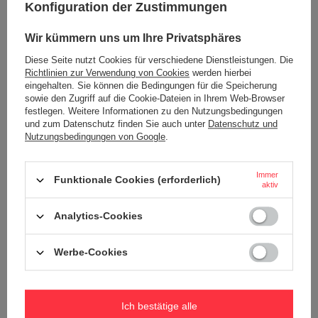
Carrysafe® z Dyneema®
Mehr
Konfiguration der Zustimmungen
Tablet-Tasche
Ja
Wir kümmern uns um Ihre Privatsphäres
Bildschirmdiagonale des Tablets
8''
Diese Seite nutzt Cookies für verschiedene Dienstleistungen. Die
Wasserfest
1000 mm
Richtlinien zur Verwendung von Cookies
werden hierbei
eingehalten. Sie können die Bedingungen für die Speicherung
JA
sowie den Zugriff auf die Cookie-Dateien in Ihrem Web-Browser
Interner Clip zur Befestigung von
JA
festlegen. Weitere Informationen zu den Nutzungsbedingungen
Geldbörsen und Schlüsseln
und zum Datenschutz finden Sie auch unter
Datenschutz und
Nutzungsbedingungen von Google
.
Gewicht (g)
280 g
Abmessungen
16 x 24 x 7 cm
Immer
Funktionale Cookies (erforderlich)
Kapazität
2,5 l
aktiv
Länge des Gurtes
70 cm
Analytics-Cookies
Sicherheitsmerkmale zur
Ja
Diebstahlsicherung
Werbe-Cookies
Farbe
Marineblau
Material
recycelter Polyester
Ich bestätige alle