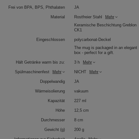
Frei von BPA, BPS, Phthalaten
JA
Material
Rostfreier Stahl
Mehr
Keramische Beschichtung Greblon
CK1
Eingeschlossen
polycarbonat-Deckel
The mug is packaged in an elegant
box - perfect for a gift.
Hält Getränke warm bis zu:
3 h
Mehr
Spülmaschinenfest
Mehr
NICHT
Mehr
Doppelwandig
JA
Wärmeisolierung
vakuum
Kapazität
227 ml
Höhe
12,5 cm
Durchmesser
8 cm
Gewicht (g)
200 g