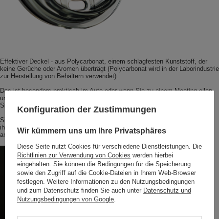
Effektiver Deckel - aus Polycarbonat, einem schlagfesten Kunststoff, der
keine Gerüche oder Aromen überträgt (Polycarbonat wird in der Laborindustrie
zur Herstellung von Behältern verwendet).
Das ist besonders praktisch im Auto oder wenn Sie zu einem Meeting eilen
und Ihren frisch zubereiteten Kaffee nicht zurücklassen wollen.
Sie schützt vor Auslaufen (ist aber nicht völlig luftdicht).
Konfiguration der Zustimmungen
Silikonboden - ein kleines Detail, aber eines, das den Look abrundet. Dank
ihm ist der Boden vor Kratzern geschützt und die Tasse kann mit einem
Wir kümmern uns um Ihre Privatsphäres
angenehmen Gefühl auf dem Tisch abgestellt werden.
Diese Seite nutzt Cookies für verschiedene Dienstleistungen. Die
Richtlinien zur Verwendung von Cookies
werden hierbei
eingehalten. Sie können die Bedingungen für die Speicherung
sowie den Zugriff auf die Cookie-Dateien in Ihrem Web-Browser
festlegen. Weitere Informationen zu den Nutzungsbedingungen
und zum Datenschutz finden Sie auch unter
Datenschutz und
Nutzungsbedingungen von Google
.