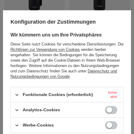
Kaffeethermoskanne /
Kaffeethermoskanne /
Konfiguration der Zustimmungen
Teethermoskanne Contigo 1 200 ml
Teethermoskanne Contigo 740 ml -
- Matt Schwarz
Matt Schwarz
46,31 €
37,80 €
/
stk.
/
stk.
Wir kümmern uns um Ihre Privatsphäres
Diese Seite nutzt Cookies für verschiedene Dienstleistungen. Die
+ Auf die vergleichsliste
+ Auf die vergleichsliste
Richtlinien zur Verwendung von Cookies
werden hierbei
eingehalten. Sie können die Bedingungen für die Speicherung
sowie den Zugriff auf die Cookie-Dateien in Ihrem Web-Browser
festlegen. Weitere Informationen zu den Nutzungsbedingungen
und zum Datenschutz finden Sie auch unter
Datenschutz und
Nutzungsbedingungen von Google
.
BESTELLUNGEN
Immer
Funktionale Cookies (erforderlich)
aktiv
Bestellungsstatus
Tracking der Bestellung
Analytics-Cookies
Ich möchte die Ware reklamieren
Werbe-Cookies
Ich möchte vom Vertrag zurücktreten