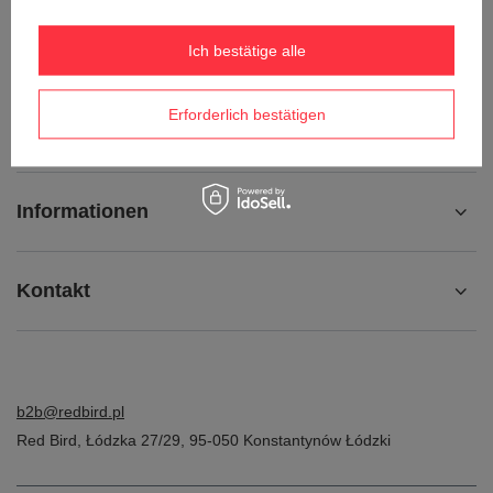
Ich möchte die Ware umtauschen
Kontakt
Ich bestätige alle
Erforderlich bestätigen
Konto
Informationen
Kontakt
b2b@redbird.pl
Red Bird
,
Łódzka 27/29
,
95-050
Konstantynów Łódzki